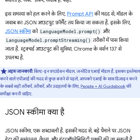
सकता है. जैसे: "ज़रूर, जवाब है: सही."
इस समस्या को हल करने के लिए,
Prompt API
की मदद से, मॉडल के
जवाब का JSON आउटपुट फ़ॉर्मैट तय किया जा सकता है. इसके लिए,
JSON स्कीमा
को
LanguageModel.prompt()
और
LanguageModel.promptStreaming()
तरीकों में पास किया
जाता है. स्ट्रक्चर्ड आउटपुट की सुविधा, Chrome के वर्शन 137 से
उपलब्ध है.
अहम जानकारी
: बिल्ट-इन फ़ाउंडेशन मॉडल, जनरेटिव एआई मॉडल है. इसका इस्तेमाल
करने वाले एपीआई की मदद से कुछ बनाने से पहले, आपको एआई के साथ डिज़ाइन करने
के सबसे सही तरीकों, तरीकों, और उदाहरणों के लिए,
People + AI Guidebook
की
समीक्षा करनी चाहिए.
JSON स्कीमा क्या है
JSON स्कीमा, एक शब्दावली है. इसकी मदद से, बड़े पैमाने पर JSON
डेटा की सुसंगतता, वैधता, और इंटरऑपरेबिलिटी पक्की की जा सकती है.