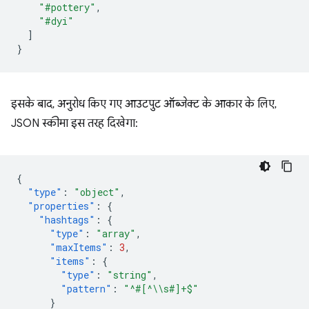
"#pottery"
,
"#dyi"
]
}
इसके बाद, अनुरोध किए गए आउटपुट ऑब्जेक्ट के आकार के लिए,
JSON स्कीमा इस तरह दिखेगा:
{
"type"
:
"object"
,
"properties"
:
{
"hashtags"
:
{
"type"
:
"array"
,
"maxItems"
:
3
,
"items"
:
{
"type"
:
"string"
,
"pattern"
:
"^#[^\\s#]+$"
}