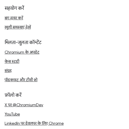
सहयोग करें
बग दायर करें
खुली समस्याएं देखें
मिलता-जुलता कॉन्टेंट
Chromium के अपडेट
केस स्टडी
संग्रह
पॉडकास्ट और टीवी शो
फ़ॉलो करें
X पर @ChromiumDev
YouTube
LinkedIn पर डेवलपर के लिए Chrome