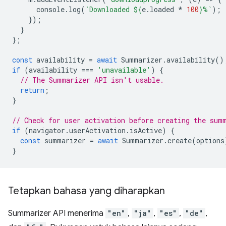
console
.
log
(
`Downloaded 
${
e
.
loaded
*
100
}
%`
);
});
}
};
const
availability
=
await
Summarizer
.
availability
()
if
(
availability
===
'unavailable'
)
{
// The Summarizer API isn't usable.
return
;
}
// Check for user activation before creating the sum
if
(
navigator
.
userActivation
.
isActive
)
{
const
summarizer
=
await
Summarizer
.
create
(
options
}
Tetapkan bahasa yang diharapkan
Summarizer API menerima
"en"
,
"ja"
,
"es"
,
"de"
,