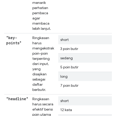
menarik
perhatian
pembaca
agar
membaca
lebih lanjut.
"key-
Ringkasan
short
points"
harus
mengekstrak
3 poin butir
poin-poin
sedang
terpenting
dari input,
5 poin butir
yang
disajikan
long
sebagai
daftar
7 poin butir
berbutir.
"headline"
Ringkasan
short
harus secara
efektif berisi
12 kata
poin utama