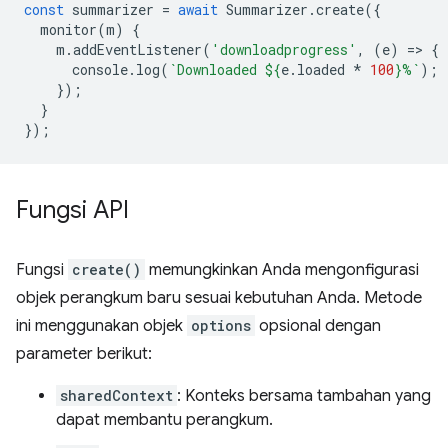
const
summarizer
=
await
Summarizer
.
create
({
monitor
(
m
)
{
m
.
addEventListener
(
'downloadprogress'
,
(
e
)
=
>
{
console
.
log
(
`Downloaded 
${
e
.
loaded
*
100
}
%`
);
});
}
});
Fungsi API
Fungsi
create()
memungkinkan Anda mengonfigurasi
objek perangkum baru sesuai kebutuhan Anda. Metode
ini menggunakan objek
options
opsional dengan
parameter berikut:
sharedContext
: Konteks bersama tambahan yang
dapat membantu perangkum.