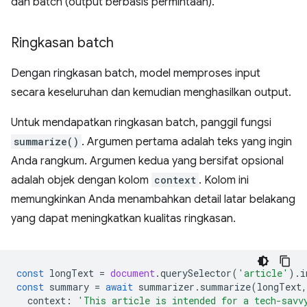
dan batch (output berbasis permintaan).
Ringkasan batch
Dengan ringkasan batch, model memproses input
secara keseluruhan dan kemudian menghasilkan output.
Untuk mendapatkan ringkasan batch, panggil fungsi
summarize()
. Argumen pertama adalah teks yang ingin
Anda rangkum. Argumen kedua yang bersifat opsional
adalah objek dengan kolom
context
. Kolom ini
memungkinkan Anda menambahkan detail latar belakang
yang dapat meningkatkan kualitas ringkasan.
const
longText
=
document
.
querySelector
(
'article'
).
i
const
summary
=
await
summarizer
.
summarize
(
longText
,
context
:
'This article is intended for a tech-savv