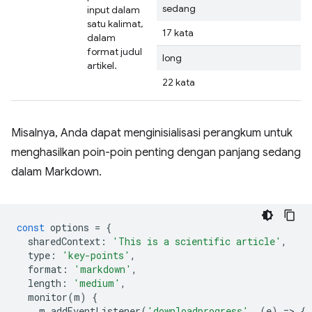
sedang
input dalam
satu kalimat,
17 kata
dalam
format judul
long
artikel.
22 kata
Misalnya, Anda dapat menginisialisasi perangkum untuk
menghasilkan poin-poin penting dengan panjang sedang
dalam Markdown.
const
options
=
{
sharedContext
:
'This is a scientific article'
,
type
:
'key-points'
,
format
:
'markdown'
,
length
:
'medium'
,
monitor
(
m
)
{
m
.
addEventListener
(
'downloadprogress'
,
(
e
)
=
>
{