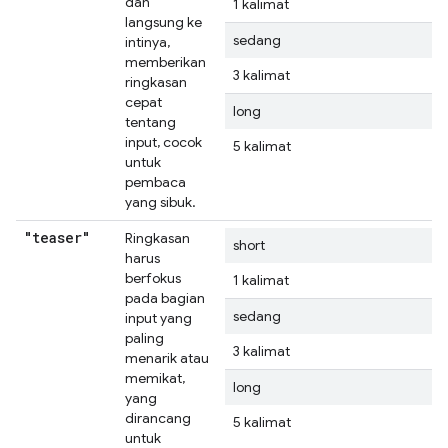
dan
1 kalimat
langsung ke
sedang
intinya,
memberikan
3 kalimat
ringkasan
cepat
long
tentang
input, cocok
5 kalimat
untuk
pembaca
yang sibuk.
"teaser"
Ringkasan
short
harus
berfokus
1 kalimat
pada bagian
sedang
input yang
paling
3 kalimat
menarik atau
memikat,
long
yang
dirancang
5 kalimat
untuk