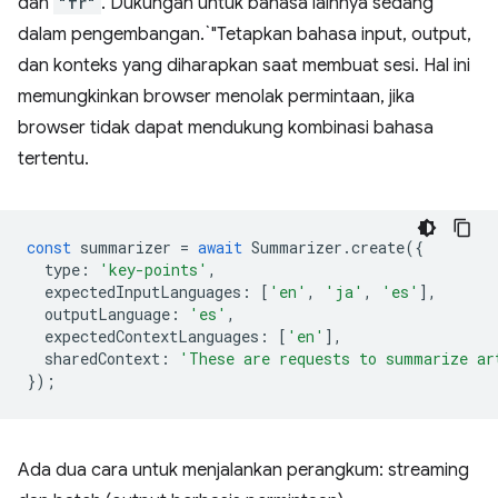
dan
"fr"
. Dukungan untuk bahasa lainnya sedang
dalam pengembangan.`"Tetapkan bahasa input, output,
dan konteks yang diharapkan saat membuat sesi. Hal ini
memungkinkan browser menolak permintaan, jika
browser tidak dapat mendukung kombinasi bahasa
tertentu.
const
summarizer
=
await
Summarizer
.
create
({
type
:
'key-points'
,
expectedInputLanguages
:
[
'en'
,
'ja'
,
'es'
],
outputLanguage
:
'es'
,
expectedContextLanguages
:
[
'en'
],
sharedContext
:
'These are requests to summarize ar
});
Ada dua cara untuk menjalankan perangkum: streaming