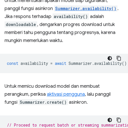
Untuk menentukan apakah model siap digunakan,
panggil fungsi asinkron
Summarizer.availability()
.
Jika respons terhadap
availability()
adalah
downloadable
, dengarkan progres download untuk
memberi tahu pengguna tentang progresnya, karena
mungkin memerlukan waktu.
const
availability
=
await
Summarizer
.
availability
()
Untuk memicu download model dan membuat
perangkum, periksa
aktivasi pengguna
, lalu panggil
fungsi
Summarizer.create()
asinkron.
// Proceed to request batch or streaming summarizati