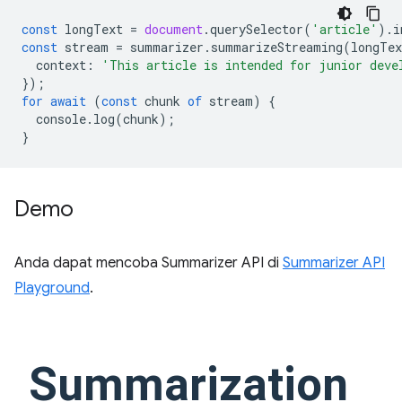
const
longText
=
document
.
querySelector
(
'article'
).
i
const
stream
=
summarizer
.
summarizeStreaming
(
longTex
context
:
'This article is intended for junior deve
});
for
await
(
const
chunk
of
stream
)
{
console
.
log
(
chunk
);
}
Demo
Anda dapat mencoba Summarizer API di
Summarizer API
Playground
.