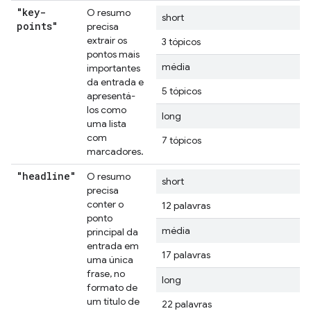
"key-
O resumo
short
points"
precisa
extrair os
3 tópicos
pontos mais
média
importantes
da entrada e
5 tópicos
apresentá-
los como
long
uma lista
com
7 tópicos
marcadores.
"headline"
O resumo
short
precisa
conter o
12 palavras
ponto
média
principal da
entrada em
17 palavras
uma única
frase, no
long
formato de
um título de
22 palavras