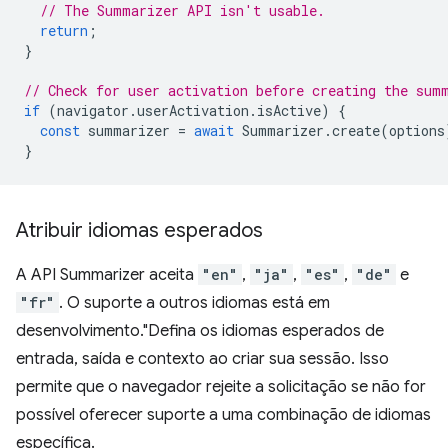
// The Summarizer API isn't usable.
return
;
}
// Check for user activation before creating the sum
if
(
navigator
.
userActivation
.
isActive
)
{
const
summarizer
=
await
Summarizer
.
create
(
options
}
Atribuir idiomas esperados
A API Summarizer aceita
"en"
,
"ja"
,
"es"
,
"de"
e
"fr"
. O suporte a outros idiomas está em
desenvolvimento."Defina os idiomas esperados de
entrada, saída e contexto ao criar sua sessão. Isso
permite que o navegador rejeite a solicitação se não for
possível oferecer suporte a uma combinação de idiomas
específica.