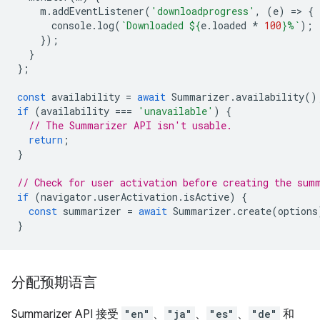
m
.
addEventListener
(
'downloadprogress'
,
(
e
)
=
>
{
console
.
log
(
`Downloaded 
${
e
.
loaded
*
100
}
%`
);
});
}
};
const
availability
=
await
Summarizer
.
availability
()
if
(
availability
===
'unavailable'
)
{
// The Summarizer API isn't usable.
return
;
}
// Check for user activation before creating the sum
if
(
navigator
.
userActivation
.
isActive
)
{
const
summarizer
=
await
Summarizer
.
create
(
options
}
分配预期语言
Summarizer API 接受
"en"
、
"ja"
、
"es"
、
"de"
和