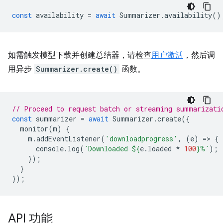
const
availability
=
await
Summarizer
.
availability
()
如需触发模型下载并创建总结器，请检查
用户激活
，然后调
用异步
Summarizer.create()
函数。
// Proceed to request batch or streaming summarizati
const
summarizer
=
await
Summarizer
.
create
({
monitor
(
m
)
{
m
.
addEventListener
(
'downloadprogress'
,
(
e
)
=
>
{
console
.
log
(
`Downloaded 
${
e
.
loaded
*
100
}
%`
);
});
}
});
API 功能