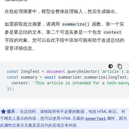
在批处理摘要中，模型会整体处理输入，然后生成输出。
如需获取批次摘要，请调用
summarize()
函数。第一个实
参是要总结的文本。第二个可选实参是一个包含
context
字段的对象。您可以在此字段中添加可能有助于改进总结的
背景详细信息。
const
longText
=
document
.
querySelector
(
'article'
).
i
const
summary
=
await
summarizer
.
summarize
(
longText
,
context
:
'This article is intended for a tech-savv
});
提示
：
在总结时，请移除所有不必要的数据，包括 HTML 标记。 对
于网页上显示的内容，您可以使用 HTML 元素的
属性，因为
innerText
此属性仅表示元素及其后代的呈现文本内容。