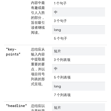
内容中最
1 个句子
有趣或最
中
引人入胜
的部分，
3 个句子
旨在吸引
读者继续
long
阅读。
5 个句子
"key-
总结应从
短片
points"
输入内容
中提取最
3 个列表项
重要的要
中
点，并以
项目符号
5 个列表项
列表的形
式呈现。
long
7 个列表项
"headline"
总结应以
短片
文章标题