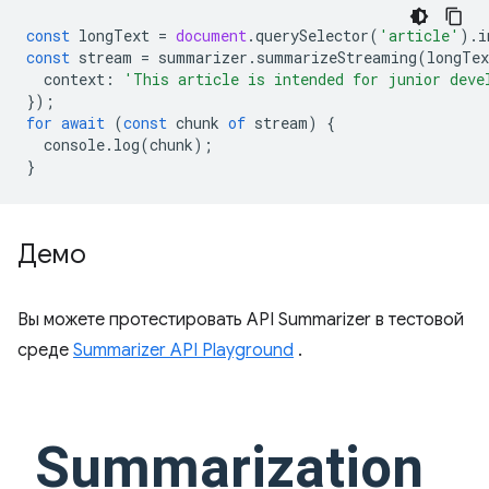
const
longText
=
document
.
querySelector
(
'article'
).
i
const
stream
=
summarizer
.
summarizeStreaming
(
longTex
context
:
'This article is intended for junior deve
});
for
await
(
const
chunk
of
stream
)
{
console
.
log
(
chunk
);
}
Демо
Вы можете протестировать API Summarizer в тестовой
среде
Summarizer API Playground
.