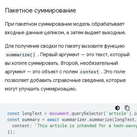
Пакетное суммирование
При пакетном суммировании модель обрабатывает
входные данные целиком, а затем выдает выходные.
Для получения сводки по пакету вызовите функцию
summarize()
. Первый аргумент — это текст, который
вы хотите суммировать. Второй, необязательный
аргумент — это объект с полем
context
. Это поле
позволяет добавить справочные сведения, которые
могут улучшить суммаризацию.
const
longText
=
document
.
querySelector
(
'article'
).
i
const
summary
=
await
summarizer
.
summarize
(
longText
,
context
:
'This article is intended for a tech-savv
});