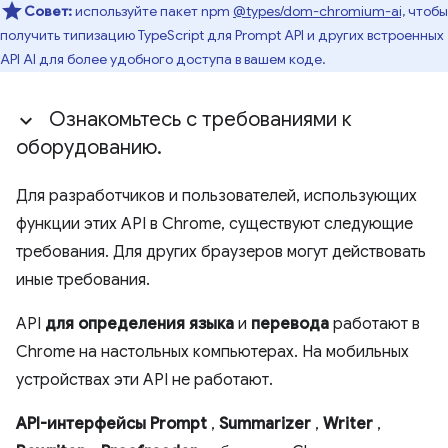
Совет:
используйте пакет npm
@types/dom-chromium-ai,
чтобы
получить типизацию TypeScript для Prompt API и других встроенных
API AI для более удобного доступа в вашем коде.
Ознакомьтесь с требованиями к
оборудованию
.
Для разработчиков и пользователей, использующих
функции этих API в Chrome, существуют следующие
требования. Для других браузеров могут действовать
иные требования.
API
для определения языка
и
перевода
работают в
Chrome на настольных компьютерах. На мобильных
устройствах эти API не работают.
API-интерфейсы Prompt
,
Summarizer
,
Writer
,