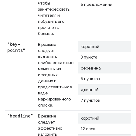
чтобы
5 предложений
заинтересовать
читателя и
побудить его
прочитать
больше.
"key-
В резюме
короткий
points"
следует
выделить
3 пункта
наиболее важные
середина
моменты из
исходных
5 пунктов
данных и
представить их в
длинный
виде
маркированного
7 пунктов
списка.
"headline"
В резюме
короткий
следует
эффективно
12 слов
изложить