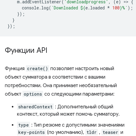
m
.
addEventListener
(
'downloadprogress'
,
(
e
)
=
>
{
console
.
log
(
`Downloaded 
${
e
.
loaded
*
100
}
%`
);
});
}
});
Функции API
Функция
create()
позволяет настроить новый
объект сумматора в соответствии с вашими
потребностями. Она принимает необязательный
объект
options
со следующими параметрами:
sharedContext
: Дополнительный общий
контекст, который может помочь сумматору.
type
: Тип резюме с допустимыми значениями
key-points
(по умолчанию),
tldr
,
teaser
и