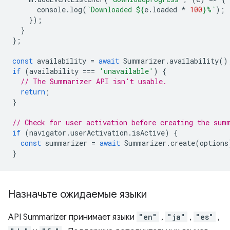
console
.
log
(
`Downloaded 
${
e
.
loaded
*
100
}
%`
);
});
}
};
const
availability
=
await
Summarizer
.
availability
()
if
(
availability
===
'unavailable'
)
{
// The Summarizer API isn't usable.
return
;
}
// Check for user activation before creating the sum
if
(
navigator
.
userActivation
.
isActive
)
{
const
summarizer
=
await
Summarizer
.
create
(
options
}
Назначьте ожидаемые языки
API Summarizer принимает языки
"en"
,
"ja"
,
"es"
,