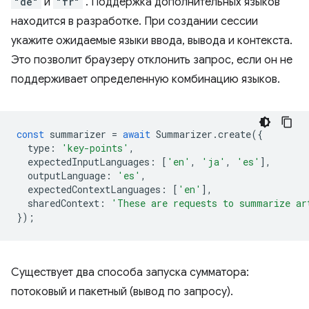
"de"
и
"fr"
. Поддержка дополнительных языков
находится в разработке. При создании сессии
укажите ожидаемые языки ввода, вывода и контекста.
Это позволит браузеру отклонить запрос, если он не
поддерживает определенную комбинацию языков.
const
summarizer
=
await
Summarizer
.
create
({
type
:
'key-points'
,
expectedInputLanguages
:
[
'en'
,
'ja'
,
'es'
],
outputLanguage
:
'es'
,
expectedContextLanguages
:
[
'en'
],
sharedContext
:
'These are requests to summarize ar
});
Существует два способа запуска сумматора:
потоковый и пакетный (вывод по запросу).