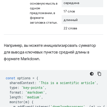
середина
основную мысль в
одном
17 слов
предложении, в
формате
длинный
заголовка статьи.
22 слова
Например, вы можете инициализировать сумматор
для вывода ключевых пунктов средней длины в
формате Markdown.
const
options
=
{
sharedContext
:
'This is a scientific article'
,
type
:
'key-points'
,
format
:
'markdown'
,
length
:
'medium'
,
monitor
(
m
)
{
m
.
addEventListener
(
'downloadprogress'
,
(
e
)
=
>
{