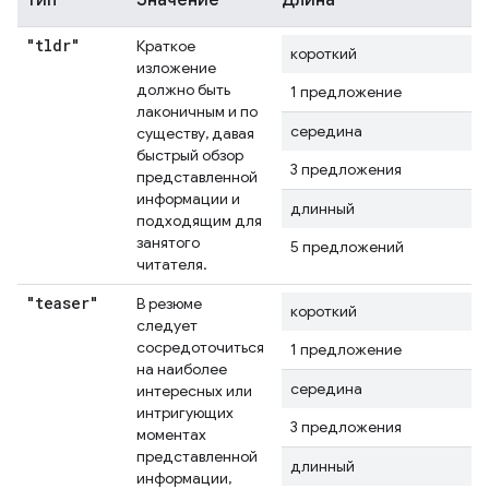
Тип
Значение
Длина
"tldr"
Краткое
короткий
изложение
должно быть
1 предложение
лаконичным и по
середина
существу, давая
быстрый обзор
3 предложения
представленной
информации и
длинный
подходящим для
занятого
5 предложений
читателя.
"teaser"
В резюме
короткий
следует
сосредоточиться
1 предложение
на наиболее
середина
интересных или
интригующих
3 предложения
моментах
представленной
длинный
информации,