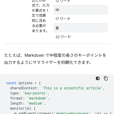
出しの形
12 ワード
式で、入力
中
の要点を 1
文で効果
17 ワード
的に含め
る必要が
長
あります。
22 ワード
たとえば、Markdown で中程度の長さのキーポイントを
出力するようにサマライザーを初期化できます。
const
options
=
{
sharedContext
:
'This is a scientific article'
,
type
:
'key-points'
,
format
:
'markdown'
,
length
:
'medium'
,
monitor
(
m
)
{
m
.
addEventListener
(
'downloadprogress'
,
(
e
)
=
>
{