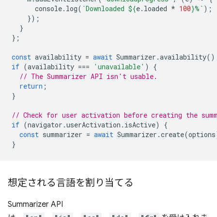
console
.
log
(
`Downloaded 
${
e
.
loaded
*
100
}
%`
);
});
}
};
const
availability
=
await
Summarizer
.
availability
()
if
(
availability
===
'unavailable'
)
{
// The Summarizer API isn't usable.
return
;
}
// Check for user activation before creating the sum
if
(
navigator
.
userActivation
.
isActive
)
{
const
summarizer
=
await
Summarizer
.
create
(
options
}
想定される言語を割り当てる
Summarizer API