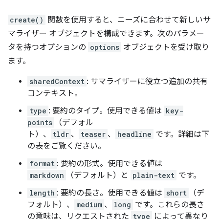
create()
関数を使用すると、ニーズに合わせて新しいサ
マライザー オブジェクトを構成できます。次のパラメー
タを持つオプションの
options
オブジェクトを受け取り
ます。
sharedContext
: サマライザーに役立つ追加の共有
コンテキスト。
type
: 要約のタイプ。使用できる値は
key-
points
（デフォル
ト）、
tldr
、
teaser
、
headline
です。詳細は下
の表をご覧ください。
format
: 要約の形式。使用できる値は
markdown
（デフォルト）と
plain-text
です。
length
: 要約の長さ。使用できる値は
short
（デ
フォルト）、
medium
、
long
です。これらの長さ
の意味は、リクエストされた
type
によって異なり