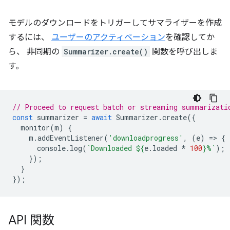
モデルのダウンロードをトリガーしてサマライザーを作成
するには、
ユーザーのアクティベーション
を確認してか
ら、 非同期の
Summarizer.create()
関数を呼び出しま
す。
// Proceed to request batch or streaming summarizati
const
summarizer
=
await
Summarizer
.
create
({
monitor
(
m
)
{
m
.
addEventListener
(
'downloadprogress'
,
(
e
)
=
>
{
console
.
log
(
`Downloaded 
${
e
.
loaded
*
100
}
%`
);
});
}
});
API 関数