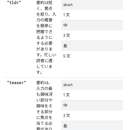
"tldr"
要約は短
short
く、要点
を絞り、入
1 文
力の概要
中
を簡単に
把握でき
3 文
るように
する必要
長
がありま
す。忙しい
5 文
読者に適
していま
す。
"teaser"
要約は、
short
入力の最
も興味深
1 文
い部分や
中
興味をそ
そる部分
3 文
に焦点を
当てる必
長
要があり