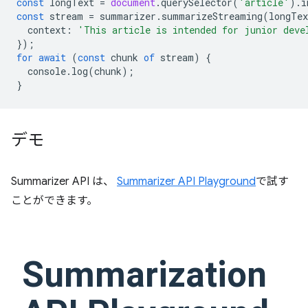
const
longText
=
document
.
querySelector
(
'article'
).
i
const
stream
=
summarizer
.
summarizeStreaming
(
longTex
context
:
'This article is intended for junior deve
});
for
await
(
const
chunk
of
stream
)
{
console
.
log
(
chunk
);
}
デモ
Summarizer API は、
Summarizer API Playground
で試す
ことができます。