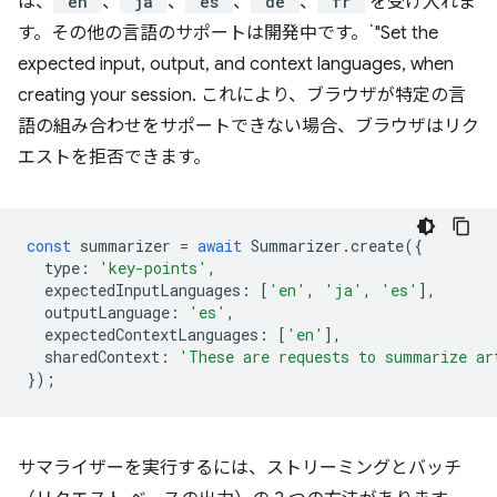
は、
"en"
、
"ja"
、
"es"
、
"de"
、
"fr"
を受け入れま
す。その他の言語のサポートは開発中です。`"Set the
expected input, output, and context languages, when
creating your session. これにより、ブラウザが特定の言
語の組み合わせをサポートできない場合、ブラウザはリク
エストを拒否できます。
const
summarizer
=
await
Summarizer
.
create
({
type
:
'key-points'
,
expectedInputLanguages
:
[
'en'
,
'ja'
,
'es'
],
outputLanguage
:
'es'
,
expectedContextLanguages
:
[
'en'
],
sharedContext
:
'These are requests to summarize ar
});
サマライザーを実行するには、ストリーミングとバッチ