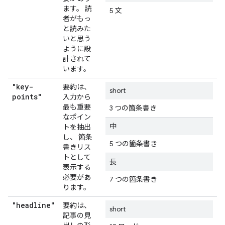
ます。 読
5 文
者がもっ
と読みた
いと思う
ように設
計されて
います。
"key-
要約は、
short
points"
入力から
最も重要
3 つの箇条書き
なポイン
中
トを抽出
し、 箇条
5 つの箇条書き
書きリス
トとして
長
表示する
必要があ
7 つの箇条書き
ります。
"headline"
要約は、
short
記事の見