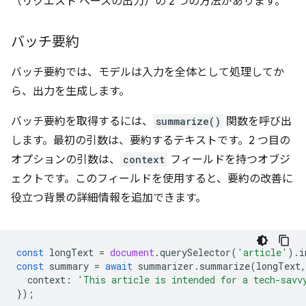
（リクエスト ベースの出力）の 2 つの方法があります。
バッチ要約
バッチ要約では、モデルは入力を全体として処理してか
ら、出力を生成します。
バッチ要約を取得するには、
summarize()
関数を呼び出
します。最初の引数は、要約するテキストです。2 つ目の
オプションの引数は、
context
フィールドを持つオブジ
ェクトです。このフィールドを使用すると、要約の改善に
役立つ背景の詳細情報を追加できます。
const
longText
=
document
.
querySelector
(
'article'
).
i
const
summary
=
await
summarizer
.
summarize
(
longText
,
context
:
'This article is intended for a tech-savv
});