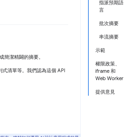
指派預期語
言
批次摘要
串流摘要
示範
成簡潔精闢的摘要。
權限政策、
條列式清單等。我們認為這個 API
iframe 和
Web Worker
提供意見