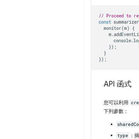
// Proceed to re
const
summarizer
monitor
(
m
)
{
m
.
addEventLi
console
.
lo
});
}
});
API 函式
您可以利用
cre
下列參數：
sharedCo
type
：