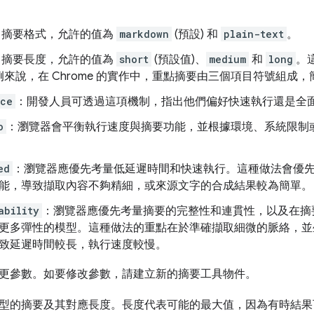
。
：摘要格式，允許的值為
markdown
(預設) 和
plain-text
。
：摘要長度，允許的值為
short
(預設值)、
medium
和
long
。
來說，在 Chrome 的實作中，重點摘要由三個項目符號組成
nce
：開發人員可透過這項機制，指出他們偏好快速執行還是全
o
：瀏覽器會平衡執行速度與摘要功能，並根據環境、系統限制
ed
：瀏覽器應優先考量低延遲時間和快速執行。這種做法會優
能，導致擷取內容不夠精細，或來源文字的合成結果較為簡單。
ability
：瀏覽器應優先考量摘要的完整性和連貫性，以及在摘
更多彈性的模型。這種做法的重點在於準確擷取細微的脈絡，並
致延遲時間較長，執行速度較慢。
更參數。如要修改參數，請建立新的摘要工具物件。
型的摘要及其對應長度。長度代表可能的最大值，因為有時結果