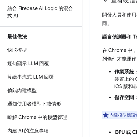
查看硬體
結合 Firebase AI Logic 的混合
開發人員和使用者
式 AI
同。
最佳做法
語言偵測器
和
T
快取模型
在 Chrome 中
列條件才能運作
逐句顯示 LLM 回覆
作業系統
：
算繪串流式 LLM 回覆
裝置上的 Ch
iOS 版和非
偵錯內建模型
儲存空間
通知使用者模型下載情形
內建模型應該
瞭解 Chrome 中的模型管理
內建 AI 的注意事項
GPU 或 C