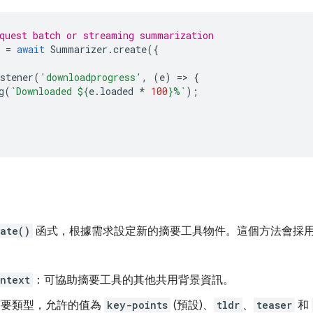
quest batch or streaming summarization
=
await
Summarizer
.
create
({
stener
(
'downloadprogress'
,
(
e
)
=
>
{
g
(
`Downloaded 
${
e
.
loaded
*
100
}
%`
);
ate()
函式，根據需求設定新的摘要工具物件。這個方法會採
ntext
：可協助摘要工具的其他共用背景資訊。
摘要類型，允許的值為
key-points
(預設)、
tldr
、
teaser
和