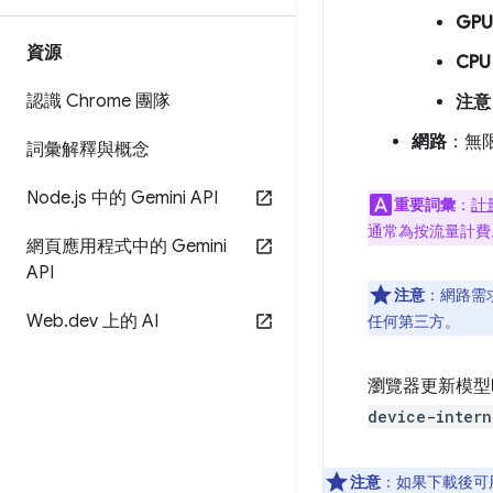
GPU
資源
CPU
認識 Chrome 團隊
注意
網路
：無
詞彙解釋與概念
Node
.
js 中的 Gemini API
重要詞彙
：
計
通常為按流量計費
網頁應用程式中的 Gemini
API
注意
：網路需
Web
.
dev 上的 AI
任何第三方。
瀏覽器更新模型時
device-intern
注意
：如果下載後可