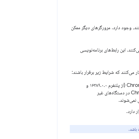
اربرانی که از ویژگی‌های این APIها در Chrome استفاده می‌کنند، وجود دارد. مرورگرهای دیگر ممکن
نند. این رابط‌های برنامه‌نویسی
ر می‌کنند که شرایط زیر برقرار باشند:
: ویندوز ۱۰ یا ۱۱؛ macOS 13+ (Ventura و بعد از آن)؛ لینوکس؛ یا ChromeOS (از پلتفرم ۱۶۳۸۹.۰.۰ و
. Chrome برای اندروید، iOS و ChromeOS در دستگاه‌های غیر
 باشد.