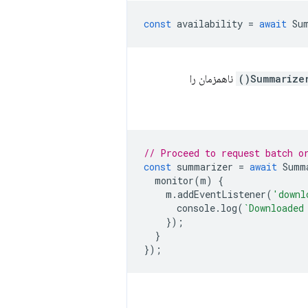
const
availability
=
await
Su
Summarizer
ناهمزمان را
// Proceed to request batch o
const
summarizer
=
await
Summ
monitor
(
m
)
{
m
.
addEventListener
(
'downl
console
.
log
(
`Downloaded
});
}
});