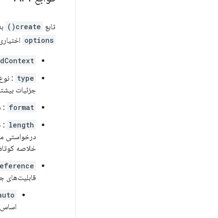
تابع
create()
به
options
اختیاری 
edContext
type
: نوع
جزئیات بیشتر
format
: ق
length
: ط
درخواستی متف
خلاصه کوتاه
eference
قابلیت‌های جا
auto
اساس 