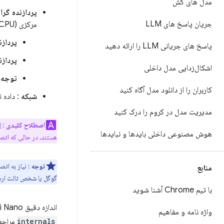
مدل های کش
پردازنده گرافیکی (GPU) یا پردا
جریان پاسخ های LLM
مرکزی (CPU) کار کنند.
پردازند
پاسخ های جریانی LLM را ارائه دهید
پردازن
اشکال‌زدایی مدل داخلی
توجه
:
کاربران را از دانلود مدل آگاه کنید
شبکه
: داده 
مدیریت مدل در کروم را درک کنید
اصطلاح کلیدی
:
ا
هوش مصنوعی داخلی بایدها و نبایدها
هستند، در حالی که اتصا
توجه
: نیاز به اتص
منابع
گوگل یا شخص ثالث ارس
با تیم Chrome آشنا شوید
اندازه دقیق Gemini Nano ممکن است با به‌روزرسانی مدل مرورگر تغییر کند. برای تعیین اندازه فعلی، به
واژه نامه و مفاهیم
internals
مراجعه