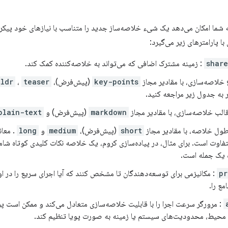
 شما امکان می‌دهد یک شیء خلاصه‌ساز جدید را متناسب با نیازهای خود پیکرب
با پارامترهای زیر می‌گیرد:
shar
: زمینه مشترک اضافی که می‌تواند به خلاصه‌کننده کمک کند.
 خلاصه‌سازی، با مقادیر مجاز
key-points
(پیش‌فرض)،
teaser
،
tldr
 به جدول زیر مراجعه کنید.
الب خلاصه‌سازی، با مقادیر مجاز
markdown
(پیش‌فرض) و
plain-text
ول خلاصه، با مقادیر مجاز
short
(پیش‌فرض)،
medium
و
long
. معان
اوت است. برای مثال، در پیاده‌سازی کروم، یک خلاصه نکات کلیدی کوتاه شام
 یک جمله است.
pr
: مکانیزمی برای توسعه‌دهندگان تا مشخص کنند که آیا اجرای سریع را در او
مع را.
: مرورگر سرعت اجرا را با قابلیت خلاصه‌سازی متعادل می‌کند و ممکن است پر
محیط، محدودیت‌های سیستم یا زمینه به صورت پویا تنظیم کند.