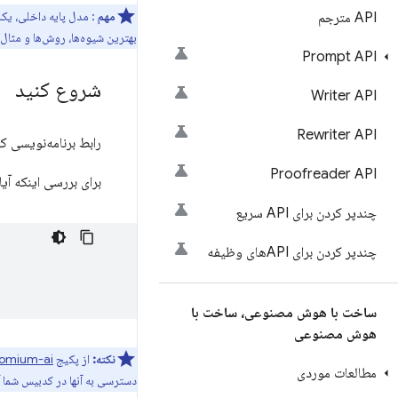
مهم
: مدل پایه داخلی، یک مدل هوش مصنوعی مو
API مترجم
بهترین شیوه‌ها، روش‌ها و مثا
Prompt API
شروع کنید
Writer API
Rewriter API
رابط برنامه‌نویسی کاربردی zer
Proofreader API
برای بررسی اینکه آیا مرورگر از Summarizer API پشتیبانی می‌کند 
چندپر کردن برای API سریع
چندپر کردن برای APIهای وظیفه
ساخت با هوش مصنوعی، ساخت با
هوش مصنوعی
نکته:
از پکیج npm
omium-ai
مطالعات موردی
دسترسی به آنها در کدبیس شما آ