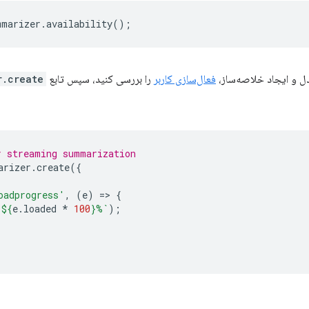
mmarizer
.
availability
();
دل و ایجاد خلاصه‌ساز،
فعال‌سازی کاربر
را بررسی کنید، سپس تابع
.create()
r streaming summarization
arizer
.
create
({
oadprogress'
,
(
e
)
=
>
{
 
${
e
.
loaded
*
100
}
%`
);