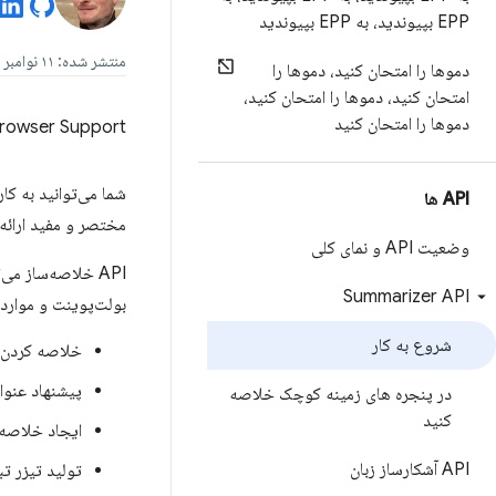
EPP بپیوندید، به EPP بپیوندید
منتشر شده: ۱۱ نوامبر ۲۰۲۴، آخرین به‌روزرسانی: ۳۰ ژوئیه ۲۰۲۵
دموها را امتحان کنید، دموها را
امتحان کنید، دموها را امتحان کنید،
دموها را امتحان کنید
rowser Support
شما می‌توانید به کا
API ها
مختصر و مفید ارائه
وضعیت API و نمای کلی
API خلاصه‌ساز م
Summarizer API
بولت‌پوینت و موارد دیگر استفا
شروع به کار
خلاصه کردن 
پیشنهاد عنوا
در پنجره های زمینه کوچک خلاصه
کنید
ایجاد خلاصه‌
API آشکارساز زبان
تولید تیزر تب