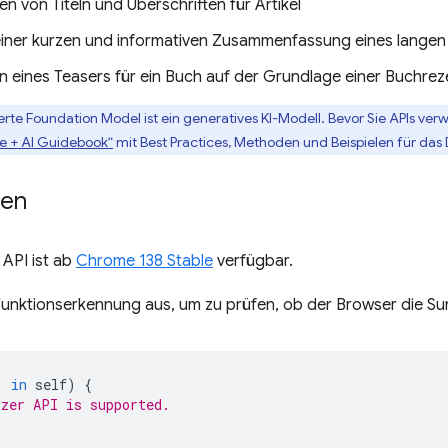
n von Titeln und Überschriften für Artikel
 einer kurzen und informativen Zusammenfassung eines langen
n eines Teasers für ein Buch auf der Grundlage einer Buchrez
ierte Foundation Model ist ein generatives KI-Modell. Bevor Sie APIs ver
le + AI Guidebook“
mit Best Practices, Methoden und Beispielen für das D
ten
API ist ab
Chrome 138 Stable
verfügbar.
Funktionserkennung aus, um zu prüfen, ob der Browser die Su
'
in
self
)
{
zer API is supported.