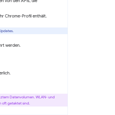
n von den APIs, die
hr Chrome-Profil enthält.
 Updates.
hrt werden.
rlich.
renztem Datenvolumen. WLAN- und
oft getaktet sind.