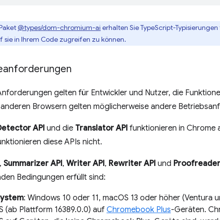
Paket
@types/dom-chromium-ai
erhalten Sie TypeScript-Typisierungen 
uf sie in Ihrem Code zugreifen zu können.
eanforderungen
nforderungen gelten für Entwickler und Nutzer, die Funktion
 anderen Browsern gelten möglicherweise andere Betriebsan
etector API
und die
Translator API
funktionieren in Chrome 
nktionieren diese APIs nicht.
,
Summarizer API
,
Writer API
,
Rewriter API
und
Proofreader
den Bedingungen erfüllt sind:
system
: Windows 10 oder 11, macOS 13 oder höher (Ventura u
(ab Plattform 16389.0.0) auf
Chromebook Plus
-Geräten. Ch