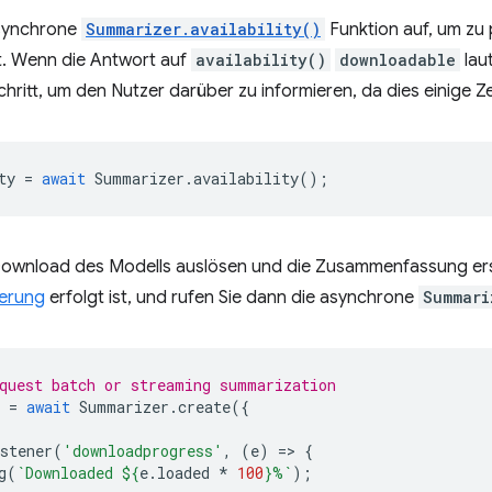
asynchrone
Summarizer.availability()
Funktion auf, um zu 
st. Wenn die Antwort auf
availability()
downloadable
lau
ritt, um den Nutzer darüber zu informieren, da dies einige Z
ty
=
await
Summarizer
.
availability
();
ownload des Modells auslösen und die Zusammenfassung erst
ierung
erfolgt ist, und rufen Sie dann die asynchrone
Summari
quest batch or streaming summarization
=
await
Summarizer
.
create
({
stener
(
'downloadprogress'
,
(
e
)
=
>
{
g
(
`Downloaded 
${
e
.
loaded
*
100
}
%`
);