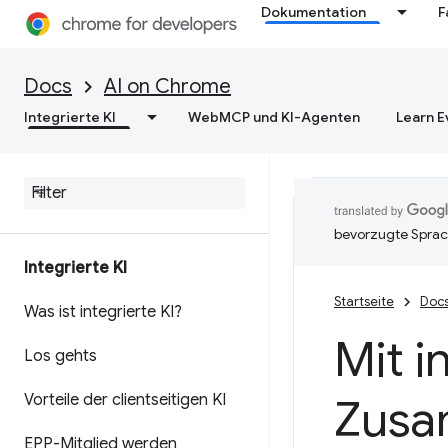
Dokumentation
F
Docs
AI on Chrome
Integrierte KI
WebMCP und KI-Agenten
Learn E
bevorzugte Sprac
Integrierte KI
Startseite
Doc
Was ist integrierte KI?
Mit i
Los gehts
Vorteile der clientseitigen KI
Zusa
EPP-Mitglied werden