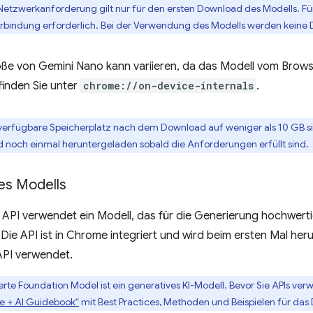
 Netzwerkanforderung gilt nur für den ersten Download des Modells. Fü
rbindung erforderlich. Bei der Verwendung des Modells werden keine 
e von Gemini Nano kann variieren, da das Modell vom Browser
finden Sie unter
chrome://on-device-internals
.
verfügbare Speicherplatz nach dem Download auf weniger als 10 GB si
rd noch einmal heruntergeladen sobald die Anforderungen erfüllt sind.
es Modells
 API verwendet ein Modell, das für die Generierung hochwe
. Die API ist in Chrome integriert und wird beim ersten Mal he
API verwendet.
ierte Foundation Model ist ein generatives KI-Modell. Bevor Sie APIs ver
le + AI Guidebook“
mit Best Practices, Methoden und Beispielen für das D