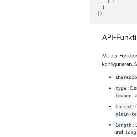
});
}
});
API-Funkt
Mit der Funkti
konfigurieren. 
sharedCo
type
: D
teaser
u
format
:
plain-te
length
:
und
long