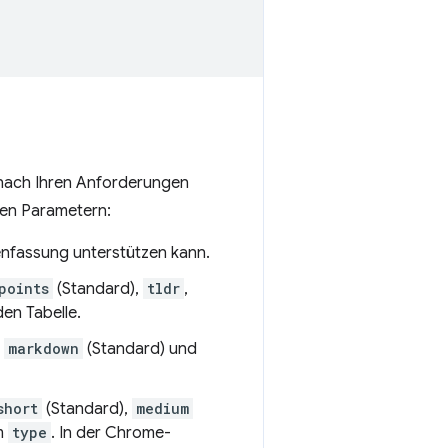
nach Ihren Anforderungen
den Parametern:
enfassung unterstützen kann.
points
(Standard),
tldr
,
den Tabelle.
n
markdown
(Standard) und
short
(Standard),
medium
em
type
. In der Chrome-