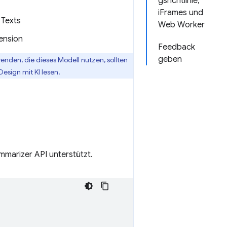
gsrichtlinie,
iFrames und
 Texts
Web Worker
ension
Feedback
geben
wenden, die dieses Modell nutzen, sollten
esign mit KI lesen.
mmarizer API unterstützt.