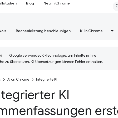
allstudien
Blog
Neu in Chrome
vals
Rechenleistung beschleunigen
KI in Chrome
Google verwendet KI-Technologie, um Inhalte in Ihre
he zu übersetzen. KI-Übersetzungen können Fehler enthalten.
s
AI on Chrome
Integrierte KI
ntegrierter KI
mmenfassungen erste