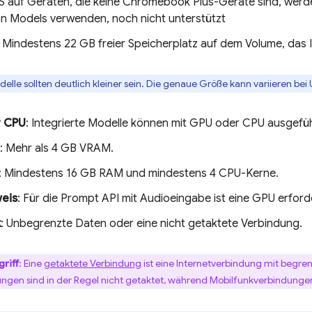
auf Geräten, die keine Chromebook Plus-Geräte sind, werde
n Models verwenden, noch nicht unterstützt
: Mindestens 22 GB freier Speicherplatz auf dem Volume, das I
delle sollten deutlich kleiner sein. Die genaue Größe kann variieren bei
 CPU
: Integrierte Modelle können mit GPU oder CPU ausgefü
: Mehr als 4 GB VRAM.
: Mindestens 16 GB RAM und mindestens 4 CPU-Kerne.
eis
: Für die Prompt API mit Audioeingabe ist eine GPU erforde
k
: Unbegrenzte Daten oder eine nicht getaktete Verbindung.
riff
: Eine
getaktete Verbindung
ist eine Internetverbindung mit beg
ngen sind in der Regel nicht getaktet, während Mobilfunkverbindungen 