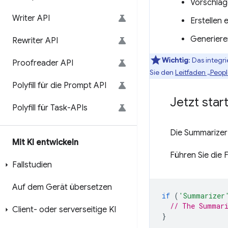
Vorschlage
Writer API
Erstellen
Generiere
Rewriter API
Wichtig
: Das integr
Proofreader API
Sie den
Leitfaden „Peop
Polyfill für die Prompt API
Jetzt star
Polyfill für Task-APIs
Die Summarizer 
Mit KI entwickeln
Führen Sie die 
Fallstudien
Auf dem Gerät übersetzen
if
(
'Summarizer
// The Summari
Client- oder serverseitige KI
}