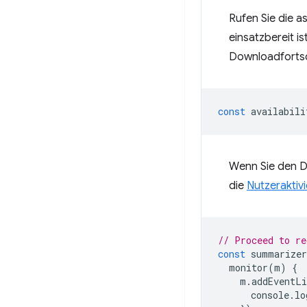
Rufen Sie die 
einsatzbereit i
Downloadfortsch
const
availabili
Wenn Sie den D
die
Nutzeraktiv
// Proceed to re
const
summarizer
monitor
(
m
)
{
m
.
addEventLi
console
.
lo