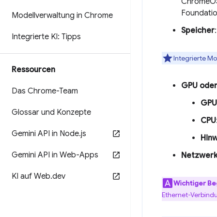
ChromeOS 
Foundatio
Modellverwaltung in Chrome
Speicher
Integrierte KI: Tipps
Integrierte Mo
Ressourcen
GPU oder
Das Chrome-Team
GPU
Glossar und Konzepte
CPU
Gemini API in Node
.
js
Hinw
Gemini API in Web-Apps
Netzwer
KI auf Web
.
dev
Wichtiger Beg
Ethernet-Verbindu