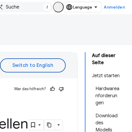
/
Anmelden
Auf dieser
Seite
Jetzt starten
Hardwarea
War das hilfreich?
nforderun
gen
Download
llen
des
Modells