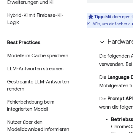
Erweiterungen und KI
Hybrid-KI mit Firebase-KI-
Tipp:
Mit dem npm-
Logik
KI-APIs, um einfacher a
Hardwar
Best Practices
Modelle im Cache speichern
Die folgenden A
verwenden. Bei
LLM-Antworten streamen
Die
Language D
Gestreamte LLM-Antworten
Mobilgeräten fu
rendern
Die
Prompt API
Fehlerbehebung beim
wenn die folgen
integrierten Modell
Betriebs
Nutzer über den
ChromeOS 
Modelldownload informieren