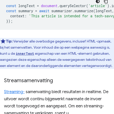
const
longText
=
document
.
querySelector
(
'article'
).
i
const
summary
=
await
summarizer
.
summarize
(
longText
,
context
:
'This article is intended for a tech-savv
});
Tip:
Verwijder alle overbodige gegevens, inclusief HTML-opmaak,
bij het samenvatten. Voor inhoud die op een webpagina aanwezig is,
kunt u de
eigenschap van een HTML-element gebruiken,
innerText
aangezien deze eigenschap alleen de weergegeven tekstinhoud van
een element en de daaronderliggende elementen vertegenwoordigt.
Streamsamenvatting
Streaming-
samenvatting biedt resultaten in realtime. De
uitvoer wordt continu bijgewerkt naarmate de invoer
wordt toegevoegd en aangepast. Om een ​​streaming-
samenvatting te verkrijgen, roept u