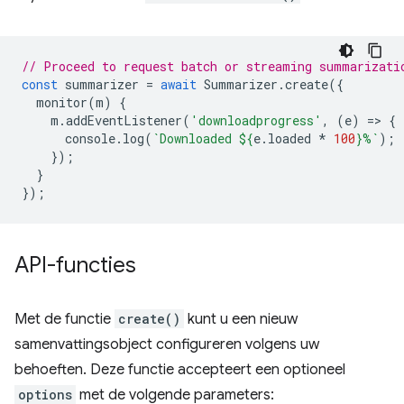
// Proceed to request batch or streaming summarizati
const
summarizer
=
await
Summarizer
.
create
({
monitor
(
m
)
{
m
.
addEventListener
(
'downloadprogress'
,
(
e
)
=
>
{
console
.
log
(
`Downloaded 
${
e
.
loaded
*
100
}
%`
);
});
}
});
API-functies
Met de functie
create()
kunt u een nieuw
samenvattingsobject configureren volgens uw
behoeften. Deze functie accepteert een optioneel
options
met de volgende parameters: