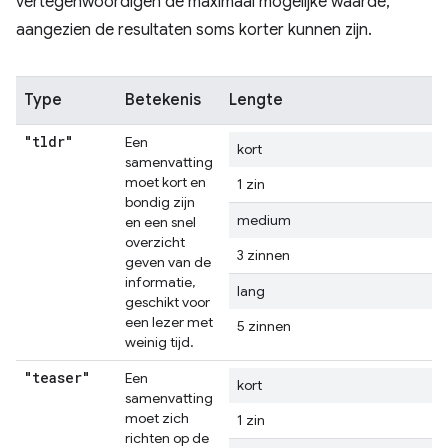
vertegenwoordigen de maximaal mogelijke waarde,
aangezien de resultaten soms korter kunnen zijn.
Type
Betekenis
Lengte
"tldr"
Een
kort
samenvatting
moet kort en
1 zin
bondig zijn
medium
en een snel
overzicht
3 zinnen
geven van de
informatie,
lang
geschikt voor
een lezer met
5 zinnen
weinig tijd.
"teaser"
Een
kort
samenvatting
moet zich
1 zin
richten op de