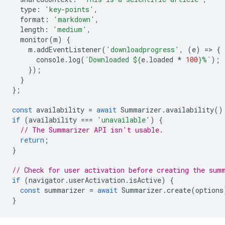
type
:
'key-points'
,
format
:
'markdown'
,
length
:
'medium'
,
monitor
(
m
)
{
m
.
addEventListener
(
'downloadprogress'
,
(
e
)
=
>
{
console
.
log
(
`Downloaded 
${
e
.
loaded
*
100
}
%`
);
});
}
};
const
availability
=
await
Summarizer
.
availability
()
if
(
availability
===
'unavailable'
)
{
// The Summarizer API isn't usable.
return
;
}
// Check for user activation before creating the sum
if
(
navigator
.
userActivation
.
isActive
)
{
const
summarizer
=
await
Summarizer
.
create
(
options
}