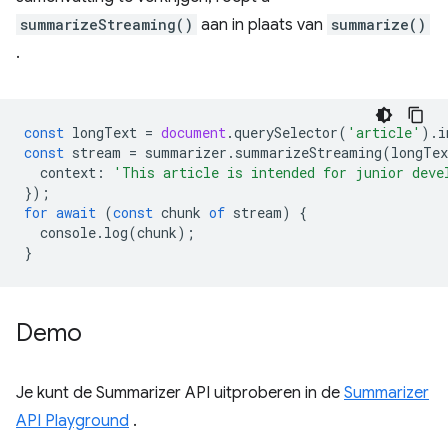
summarizeStreaming()
aan in plaats van
summarize()
.
const
longText
=
document
.
querySelector
(
'article'
).
i
const
stream
=
summarizer
.
summarizeStreaming
(
longTex
context
:
'This article is intended for junior deve
});
for
await
(
const
chunk
of
stream
)
{
console
.
log
(
chunk
);
}
Demo
Je kunt de Summarizer API uitproberen in de
Summarizer
API Playground
.