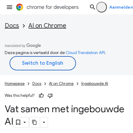
Aanmelden
Docs
AI on Chrome
Deze pagina is vertaald door de
Cloud Translation API
.
Homepage
Docs
AI on Chrome
Ingebouwde AI
Was this helpful?
Vat samen met ingebouwde
AI