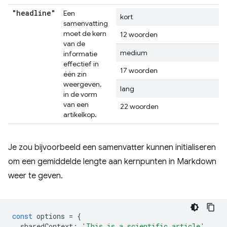
"headline"
Een
kort
samenvatting
moet de kern
12 woorden
van de
medium
informatie
effectief in
17 woorden
één zin
weergeven,
lang
in de vorm
van een
22 woorden
artikelkop.
Je zou bijvoorbeeld een samenvatter kunnen initialiseren
om een ​​gemiddelde lengte aan kernpunten in Markdown
weer te geven.
const
options
=
{
sharedContext
:
'This is a scientific article'
,