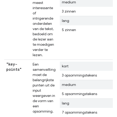
medium
meest
interessante
3 zinnen
of
intrigerende
lang
onderdelen
van de tekst,
5 zinnen
bedoeld om
de lezer aan
te moedigen
verder te
lezen.
"key-
Een
kort
points"
samenvatting
moet de
3 opsommingstekens
belangrijkste
medium
punten uit de
input
5 opsommingstekens
weergeven in
de vorm van
lang
een
opsomming.
7 opsommingstekens