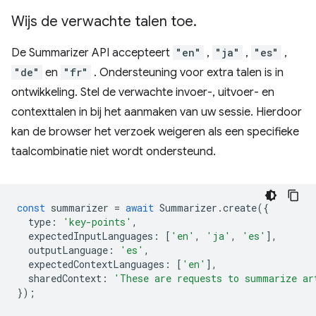
Wijs de verwachte talen toe
.
De Summarizer API accepteert
"en"
,
"ja"
,
"es"
,
"de"
en
"fr"
. Ondersteuning voor extra talen is in
ontwikkeling. Stel de verwachte invoer-, uitvoer- en
contexttalen in bij het aanmaken van uw sessie. Hierdoor
kan de browser het verzoek weigeren als een specifieke
taalcombinatie niet wordt ondersteund.
const
summarizer
=
await
Summarizer
.
create
({
type
:
'key-points'
,
expectedInputLanguages
:
[
'en'
,
'ja'
,
'es'
],
outputLanguage
:
'es'
,
expectedContextLanguages
:
[
'en'
],
sharedContext
:
'These are requests to summarize ar
});