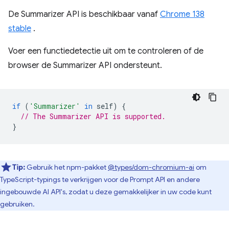
De Summarizer API is beschikbaar vanaf
Chrome 138
stable
.
Voer een functiedetectie uit om te controleren of de
browser de Summarizer API ondersteunt.
if
(
'Summarizer'
in
self
)
{
// The Summarizer API is supported.
}
Tip:
Gebruik het npm-pakket
@types/dom-chromium-ai
om
TypeScript-typings te verkrijgen voor de Prompt API en andere
ingebouwde AI API's, zodat u deze gemakkelijker in uw code kunt
gebruiken.