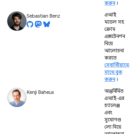
করুন
।
এআই
Sebastian Benz
মডেল সহ
ক্রোম
এক্সটেনশন
নিয়ে
আলোচনা
করতে
সেবাস্টিয়ানের
সাথে বুক
করুন
।
অন্তর্নির্মিত
Kenji Baheux
এআই-এর
চ্যালেঞ্জ
এবং
সুযোগগু
লো নিয়ে