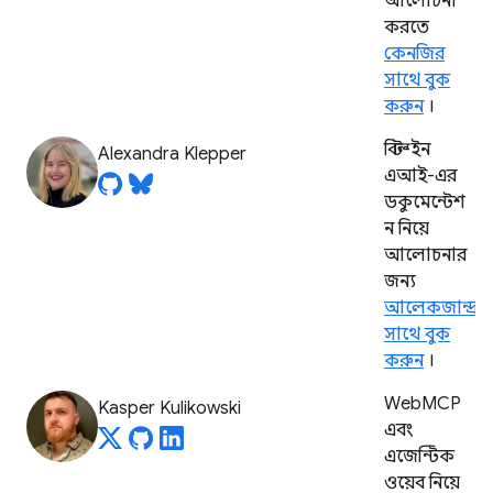
আলোচনা
করতে
কেনজির
সাথে বুক
করুন
।
বিল্ট-ইন
Alexandra Klepper
এআই-এর
ডকুমেন্টেশ
ন নিয়ে
আলোচনার
জন্য
আলেকজান্দ্রা
সাথে বুক
করুন
।
WebMCP
Kasper Kulikowski
এবং
এজেন্টিক
ওয়েব নিয়ে