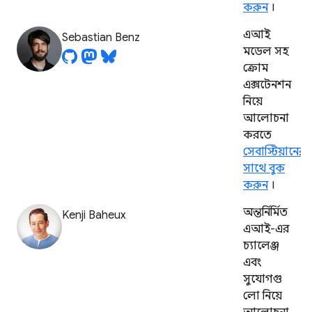
করুন
।
এআই
Sebastian Benz
মডেল সহ
ক্রোম
এক্সটেনশন
নিয়ে
আলোচনা
করতে
সেবাস্টিয়ানের
সাথে বুক
করুন
।
অন্তর্নির্মিত
Kenji Baheux
এআই-এর
চ্যালেঞ্জ
এবং
সুযোগগু
লো নিয়ে