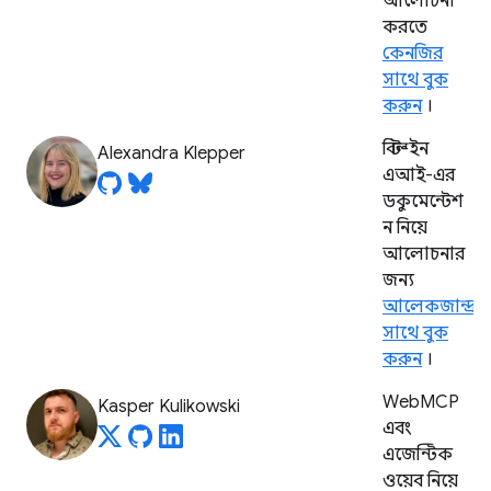
আলোচনা
করতে
কেনজির
সাথে বুক
করুন
।
বিল্ট-ইন
Alexandra Klepper
এআই-এর
ডকুমেন্টেশ
ন নিয়ে
আলোচনার
জন্য
আলেকজান্দ্রা
সাথে বুক
করুন
।
WebMCP
Kasper Kulikowski
এবং
এজেন্টিক
ওয়েব নিয়ে