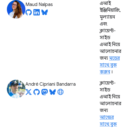
এআই
Maud Nalpas
ইঞ্জিনিয়ারিং,
মূল্যায়ন
এবং
ক্লায়েন্ট-
সাইড
এআই নিয়ে
আলোচনার
জন্য
মডের
সাথে বুক
করুন
।
ক্লায়েন্ট-
André Cipriani Bandarra
সাইড
এআই নিয়ে
আলোচনার
জন্য
আন্দ্রের
সাথে বুক