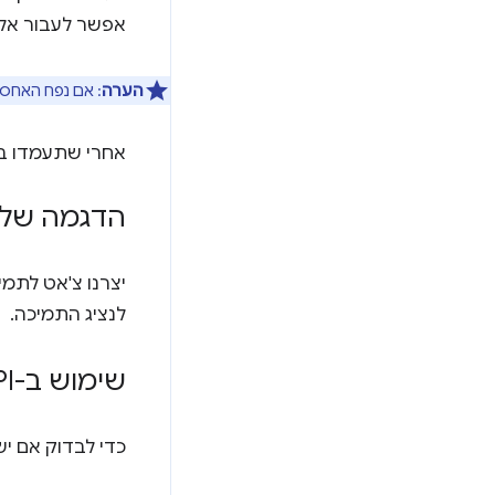
אפשר לעבור אל
הערה
: אם נפח האחסון הפנוי ירד מתחת ל-10 GB אחר
אחרי שתעמדו ב
הדגמה של 
יצרנו צ'אט לת
לנציג התמיכה.
שימוש ב-Translator API
כדי לבדוק אם יש תמיכה ב-Translator API, מריצים