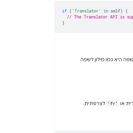
if
(
'Translator'
in
self
)
{
// The Translator API is su
}
ה היא כמו מילון לשפה
ת או
'fr'
לצרפתית.