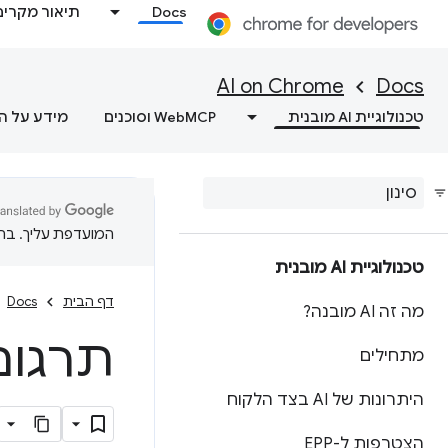
Docs
תיאור מקרים
AI on Chrome
Docs
טכנולוגיית AI מובנית
WebMCP וסוכנים
מידע על ה
המועדפת עליך. בתרג
טכנולוגיית AI מובנית
דף הבית
Docs
מה זה AI מובנה?
תרגום
מתחילים
היתרונות של AI בצד הלקוח
הצטרפות ל-EPP