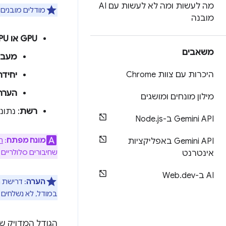
מה לעשות ומה לא לעשות עם AI
מודלים מובנים 
מובנה
GPU או CPU
משאבים
מעבד ג
היכרות עם צוות Chrome
יחידת 
הערה
מילון מונחים ומושגים
רשת
: נתונ
Gemini API ב-Node
js
.
מונח מפתח
:
ח
Gemini API באפליקציות
שחיבורים סלולריים 
אינטרנט
AI ב-Web
dev
.
הערה
: דרישת 
במודל, לא נשלחים נתונים ל-Google או 