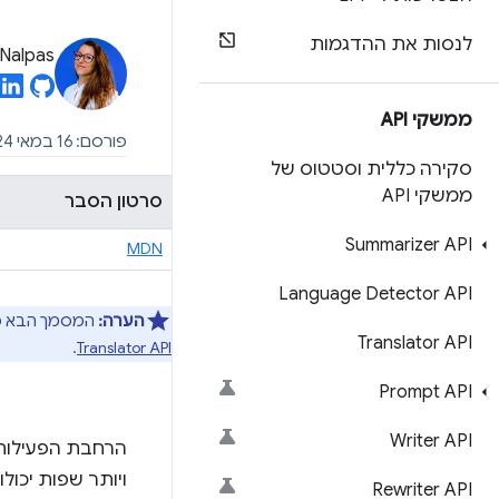
לנסות את ההדגמות
Nalpas
ממשקי API
פורסם: 16 במאי 2024, עדכון אחרון: 13 בנובמבר 2024
סקירה כללית וסטטוס של
ממשקי API
סרטון הסבר
Summarizer API
MDN
Language Detector API
הערה:
המסמך הבא פורסם לקראת Google I / O 2024. המדריך הזה עד
Translator API
.
Translator API
Prompt API
Writer API
הרחבת הפעילות ה
ויותר שפות יכול
Rewriter API