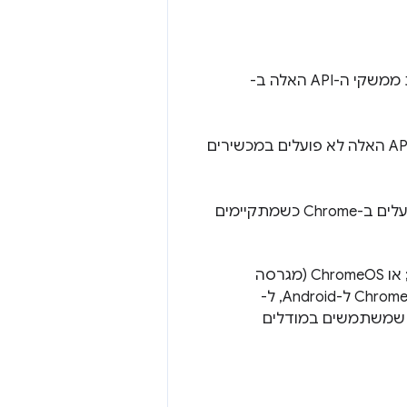
הדרישות הבאות חלות על מפתחים ועל משתמשים שמפעילים תכונות באמצעות ממשקי ה-API האלה ב-
פועלים ב-Chrome במחשב. ממשקי ה-API האלה לא פועלים במכשירים
פועלים ב-Chrome כשמתקיימים
: Windows 10 או 11;‏ macOS 13 ואילך (Ventura ואילך); Linux; או ChromeOS (מגרסה
. עדיין אין תמיכה ב-Chrome ל-Android, ל-
iO ול-ChromeOS במכשירים שהם לא Chromebook Plus בממשקי ה-API שמשתמשים במודלים