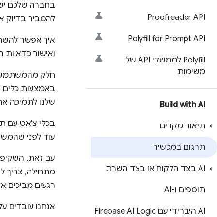
בחברה שלכם יש 
Proofreader API
להסביר בדיוק אי
Polyfill for Prompt API
ואישור כדאיות 
‫Polyfill לממשקי API של
משימות
חלק מהמשתמשים
באמצעות כלים ש
שלנו לתמיכה אח
Build with AI
בכלי צ'אט עם ת
תיאור מקרים
עוד לפני שהמש
תרגום במכשיר
עם זאת, השקיפו
AI בצד הלקוח או בצד השרת
רגעים מביכים אם
תוספים ו-AI
אנחנו עובדים על
AI היברידי עם Firebase AI Logic