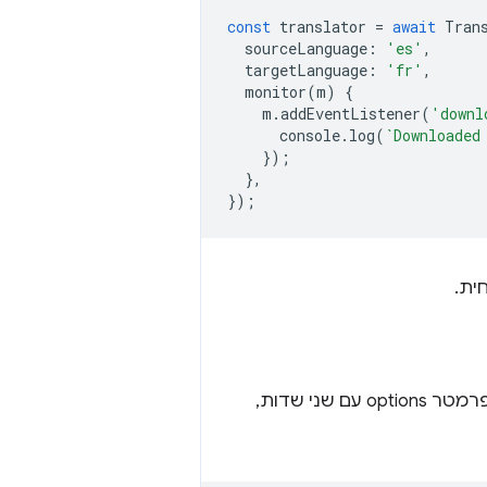
const
translator
=
await
Tran
sourceLanguage
:
'es'
,
targetLanguage
:
'fr'
,
monitor
(
m
)
{
m
.
addEventListener
(
'downl
console
.
log
(
`Downloaded
});
},
});
ית.
היא דורשת פרמטר options עם שני שדות,