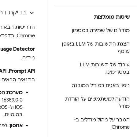
בדיקת דר
שיטות מומלצות
מודלים של שמירה במטמון
Chrome. בדפדפנים אחרים עשויות להיות דרישות הפעלה שונות.
הצגת התשובות של LLM באופן
guage Detector
שוטף
ניידים.
עיבוד של תשובות LLM
Prompt API
,‏
API
בסטרימינג
התנאים הבאים:
ניפוי באגים במודל המובנה
מערכת הפ
הודעה למשתמשים על הורדת
Platform 16389.0.0 
מודל
בסיסיים.
הסבר על ניהול מודלים ב-
אחסון
: לפחות 22 GB של שטח פנוי בכרך
Chrome