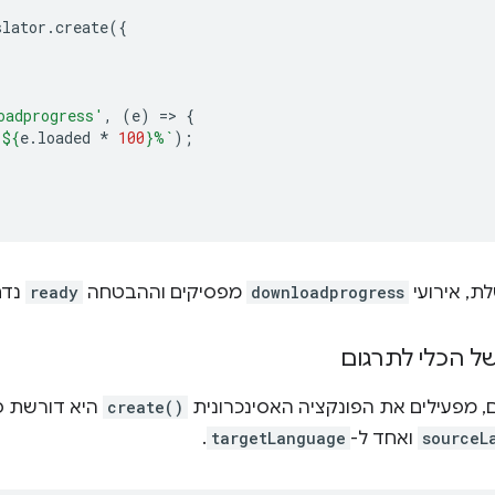
slator
.
create
({
oadprogress'
,
(
e
)
=
>
{
 
${
e
.
loaded
*
100
}
%`
);
ת, אירועי
downloadprogress
מפסיקים וההבטחה
ready
נדח
של הכלי לתרגום
ם, מפעילים את הפונקציה האסינכרונית
create()
sourceL
ואחד ל-
targetLanguage
.