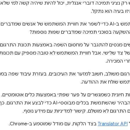
רק נציגי תמיכה דוברי אנגלית, יכול להיות שיהיה קשה למי ש
זו בעיה הוא נתקל.
איך אפשר להשתמש ב-AI כדי לשפר את חוויית המשתמש של אנשים שמ
ההשקעה בסוכני תמיכה שמדברים שפות נוספות?
 מנסים להתגבר על מחסום השפה באמצעות תכונת התרגום ה
ל צד שלישי. אבל חוויית המשתמש לא טובה מספיק עם תכונות 
רי המכירה.
רגום משולב, חשוב למזער את העיכובים. בעזרת עיבוד שפה במ
תמש שולח את ההודעה.
ת חיונית כשמגשרים על פער שפתי באמצעות כלים אוטומטיים. ח
מתחילה, צריך להבהיר שהשתמשת בכלים מבוססי-AI 
 התרגום לא מושלם. קישור למדיניות עם מידע נוסף.
Translator API
בצד הלקוח, עם מודל שמוטמע ב-Chrome.