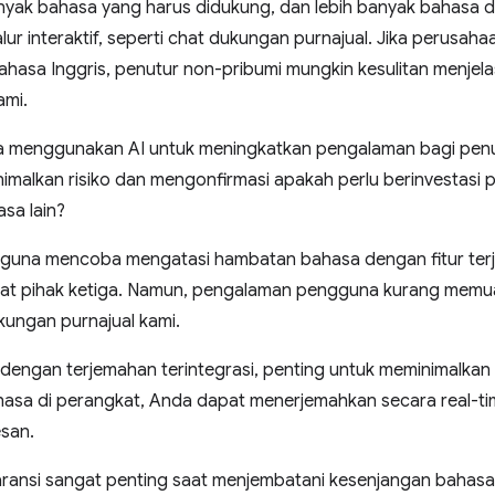
banyak bahasa yang harus didukung, dan lebih banyak bahasa
alur interaktif, seperti chat dukungan purnajual. Jika perusah
hasa Inggris, penutur non-pribumi mungkin kesulitan menjela
ami.
 menggunakan AI untuk meningkatkan pengalaman bagi penu
nimalkan risiko dan mengonfirmasi apakah perlu berinvestas
sa lain?
guna mencoba mengatasi hambatan bahasa dengan fitur te
lat pihak ketiga. Namun, pengalaman pengguna kurang memuask
kungan purnajual kami.
t dengan terjemahan terintegrasi, penting untuk meminimalk
sa di perangkat, Anda dapat menerjemahkan secara real-t
san.
ransi sangat penting saat menjembatani kesenjangan bahasa 