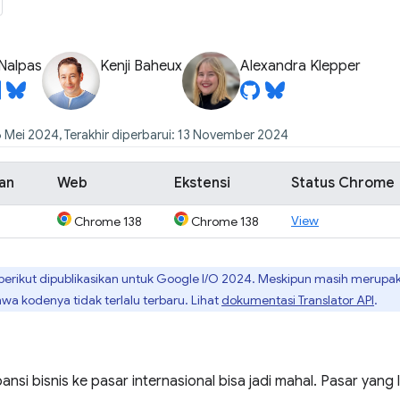
Nalpas
Kenji Baheux
Alexandra Klepper
6 Mei 2024, Terakhir diperbarui: 13 November 2024
an
Web
Ekstensi
Status Chrome
View
Chrome 138
Chrome 138
rikut dipublikasikan untuk Google I / O 2024. Meskipun masih merup
a kodenya tidak terlalu terbaru. Lihat
dokumentasi Translator API
.
nsi bisnis ke pasar internasional bisa jadi mahal. Pasar yan