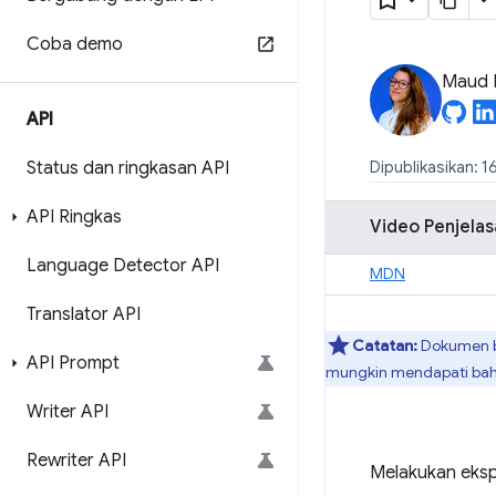
Coba demo
Maud 
API
Status dan ringkasan API
Dipublikasikan: 1
API Ringkas
Video Penjelas
Language Detector API
MDN
Translator API
Catatan:
Dokumen be
API Prompt
mungkin mendapati bahw
Writer API
Rewriter API
Melakukan ekspa