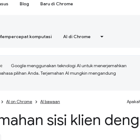
asus
Blog
Baru di Chrome
Mempercepat komputasi
AI di Chrome
Google menggunakan teknologi AI untuk menerjemahkan
bahasa pilihan Anda. Terjemahan AI mungkin mengandung
AI on Chrome
AI bawaan
Apakah
mahan sisi klien deng