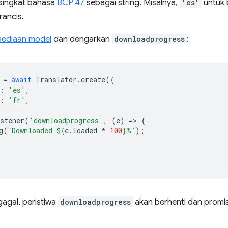
singkat bahasa
BCP 47
sebagai string. Misalnya,
'es'
untuk 
rancis.
sediaan model
dan dengarkan
downloadprogress
:
=
await
Translator
.
create
({
:
'es'
,
:
'fr'
,
stener
(
'downloadprogress'
,
(
e
)
=
>
{
g
(
`Downloaded 
${
e
.
loaded
*
100
}
%`
);
agal, peristiwa
downloadprogress
akan berhenti dan promi