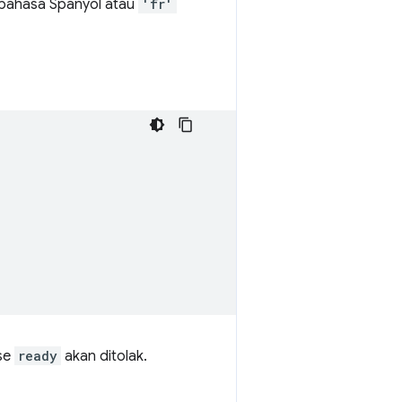
bahasa Spanyol atau
'fr'
se
ready
akan ditolak.