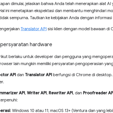
apan dimulai, jelaskan bahwa Anda telah menerapkan alat A
. Hal ini menetapkan ekspektasi dan membantu menghindari m
tidak sempurna. Tautkan ke kebijakan Anda dengan informasi
engerjakan
Translator API
sisi klien dengan model bawaan di 
 persyaratan hardware
rikut berlaku untuk developer dan pengguna yang mengopera
Browser lain mungkin memiliki persyaratan pengoperasian yan
ctor API
dan
Translator API
berfungsi di Chrome di desktop. A
er.
mmarizer API
,
Writer API
,
Rewriter API
, dan
Proofreader AP
terpenuhi:
erasi
: Windows 10 atau 11; macOS 13+ (Ventura dan yang leb