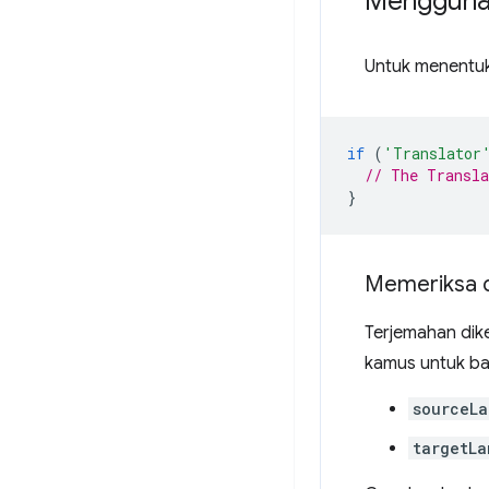
Menggunak
Untuk menentuka
if
(
'Translator
// The Transla
}
Memeriksa 
Terjemahan dik
kamus untuk ba
sourceL
targetLa