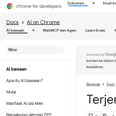
Dokumen
Studi k
Docs
AI on Chrome
AI bawaan
WebMCP dan Agen
Learn Evals
konten ke dalam 
kesalahan.
AI bawaan
Apa itu AI bawaan?
Beranda
Docs
Mulai
Terje
Manfaat AI sisi klien
Bergabung dengan EPP