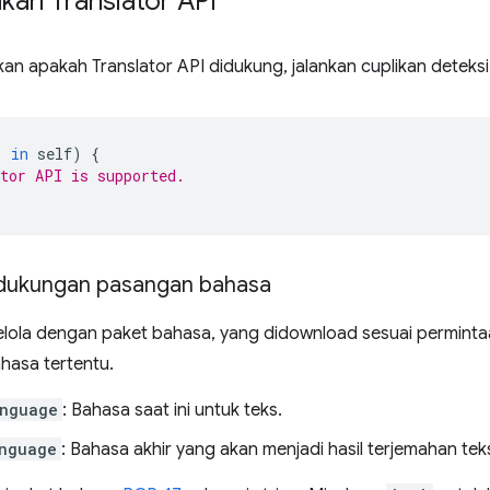
an Translator API
n apakah Translator API didukung, jalankan cuplikan deteksi f
'
in
self
)
{
tor API is supported.
dukungan pasangan bahasa
elola dengan paket bahasa, yang didownload sesuai perminta
hasa tertentu.
anguage
: Bahasa saat ini untuk teks.
nguage
: Bahasa akhir yang akan menjadi hasil terjemahan tek