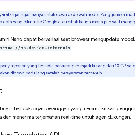
syaratan jaringan hanya untuk download awal model. Penggunaan mode
ada data yang dikirim ke Google atau pihak ketiga mana pun saat men
emini Nano dapat bervariasi saat browser mengupdate model
hrome://on-device-internals
.
g penyimpanan yang tersedia berkurang menjadi kurang dari 10 GB set
akan didownload ulang setelah persyaratan terpenuhi.
o
mbuat chat dukungan pelanggan yang memungkinkan penggu
 dan menerima terjemahan real-time untuk agen dukungan.