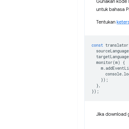
Gunakan kode 
untuk bahasa P
Tentukan
keter
const
translator
sourceLanguage
targetLanguage
monitor
(
m
)
{
m
.
addEventLi
console
.
lo
});
},
});
Jika download g