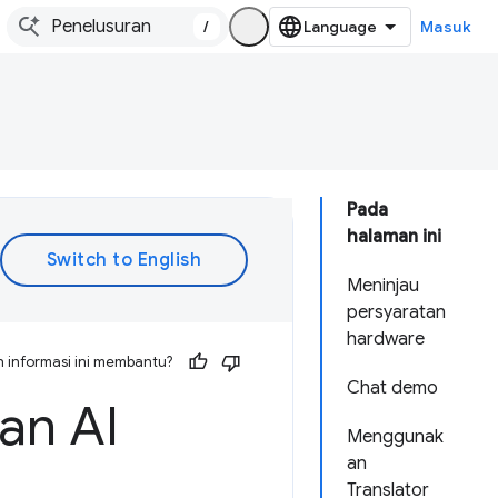
/
Masuk
Pada
halaman ini
Meninjau
persyaratan
hardware
 informasi ini membantu?
Chat demo
an AI
Menggunak
an
Translator