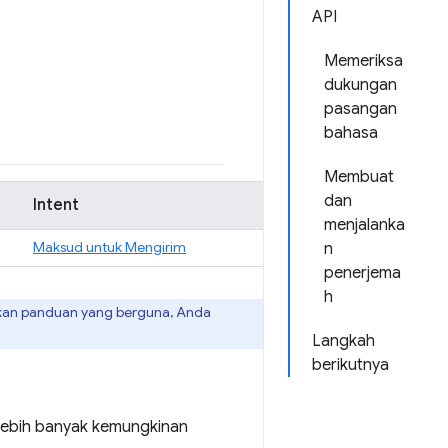
API
Memeriksa
dukungan
pasangan
bahasa
Membuat
dan
Intent
menjalanka
Maksud untuk Mengirim
n
penerjema
h
akan panduan yang berguna, Anda
Langkah
berikutnya
g lebih banyak kemungkinan