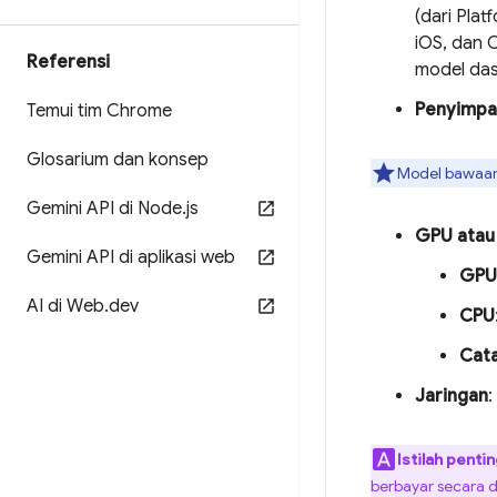
(dari Plat
iOS, dan 
Referensi
model das
Penyimpa
Temui tim Chrome
Glosarium dan konsep
Model bawaan 
Gemini API di Node
.
js
GPU atau
Gemini API di aplikasi web
GPU
AI di Web
.
dev
CPU
Cat
Jaringan
:
Istilah penti
berbayar secara de