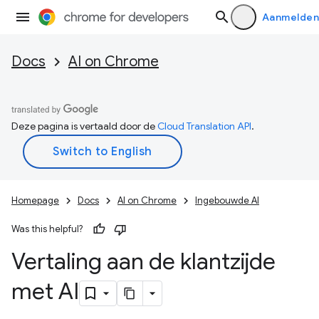
Aanmelden
Docs
AI on Chrome
Deze pagina is vertaald door de
Cloud Translation API
.
Homepage
Docs
AI on Chrome
Ingebouwde AI
Was this helpful?
Vertaling aan de klantzijde
met AI