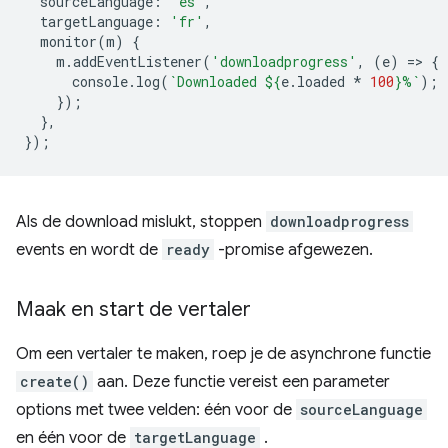
sourceLanguage
:
'es'
,
targetLanguage
:
'fr'
,
monitor
(
m
)
{
m
.
addEventListener
(
'downloadprogress'
,
(
e
)
=
>
{
console
.
log
(
`Downloaded 
${
e
.
loaded
*
100
}
%`
);
});
},
});
Als de download mislukt, stoppen
downloadprogress
events en wordt de
ready
-promise afgewezen.
Maak en start de vertaler
Om een ​​vertaler te maken, roep je de asynchrone functie
create()
aan. Deze functie vereist een parameter
options met twee velden: één voor de
sourceLanguage
en één voor de
targetLanguage
.