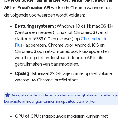
De
Prompt API
,
Summarizer API
,
Writer API
,
Rewriter
API
en
Proofreader API
werken in Chrome wanneer aan
de volgende voorwaarden wordt voldaan:
Besturingssysteem
: Windows 10 of 11; macOS 13+
(Ventura en nieuwer); Linux; of ChromeOS (vanaf
platform 16389.0.0 en nieuwer) op
Chromebook
Plus-
apparaten. Chrome voor Android, iOS en
ChromeOS op niet-Chromebook Plus-apparaten
wordt nog niet ondersteund door de API's die
gebruikmaken van basismodellen.
Opslag
: Minimaal 22 GB vrije ruimte op het volume
waarop uw Chrome-profiel staat.
De ingebouwde modellen zouden aanzienlijk kleiner moeten zijn
De exacte afmetingen kunnen na updates iets afwijken.
GPU of CPU
: Ingebouwde modellen kunnen met