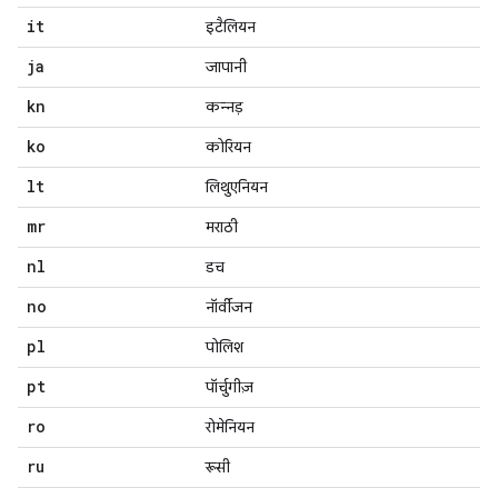
it
इटैलियन
ja
जापानी
kn
कन्नड़
ko
कोरियन
lt
लिथुएनियन
mr
मराठी
nl
डच
no
नॉर्वीजन
pl
पोलिश
pt
पॉर्चुगीज़
ro
रोमेनियन
ru
रूसी