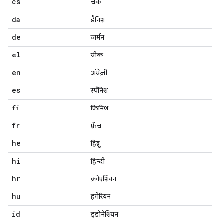
cs
चेक
da
डैनिश
de
जर्मन
el
ग्रीक
en
अंग्रेज़ी
es
स्पैनिश
fi
फ़िनिश
fr
फ़्रेंच
he
हिब्रू
hi
हिन्दी
hr
क्रोएशियन
hu
हंगेरियन
id
इंडोनेशियन