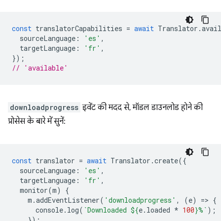
const
translatorCapabilities
=
await
Translator
.
avai
sourceLanguage
:
'es'
,
targetLanguage
:
'fr'
,
});
// 'available'
downloadprogress
इवेंट की मदद से, मॉडल डाउनलोड होने की
प्रोसेस के बारे में सुनें:
const
translator
=
await
Translator
.
create
({
sourceLanguage
:
'es'
,
targetLanguage
:
'fr'
,
monitor
(
m
)
{
m
.
addEventListener
(
'downloadprogress'
,
(
e
)
=
>
{
console
.
log
(
`Downloaded 
${
e
.
loaded
*
100
}
%`
);
});