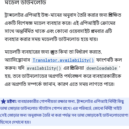
মডেল ডাউনলোড
ট্রান্সলেটর এপিআই উচ্চ-মানের অনুবাদ তৈরি করার জন্য প্রশিক্ষিত
একটি বিশেষজ্ঞ মডেল ব্যবহার করে। এই এপিআইটি ক্রোমের
সাথে অন্তর্নির্মিত থাকে এবং কোনো ওয়েবসাইট প্রথমবার এটি
ব্যবহার করার সময় মডেলটি ডাউনলোড হয়ে যায়।
মডেলটি ব্যবহারের জন্য প্রস্তুত কিনা তা নির্ধারণ করতে,
অ্যাসিঙ্ক্রোনাস
Translator.availability()
ফাংশনটি কল
করুন। যদি
availability()
এর প্রতিক্রিয়া
downloadable
'
হয়, তবে ডাউনলোডের অগ্রগতি পর্যবেক্ষণ করে ব্যবহারকারীকে
এর অগ্রগতি সম্পর্কে জানান, কারণ এতে সময় লাগতে পারে।
দ্রষ্টব্য:
ব্যবহারকারীর গোপনীয়তা রক্ষার জন্য, ট্রান্সলেটর এপিআই নির্দিষ্ট কিছু
ভাষা জোড়ার ডাউনলোড স্ট্যাটাস গোপন রাখে। এর পরিবর্তে, কোনো নির্দিষ্ট সাইট
সেই জোড়ার জন্য অনুবাদক তৈরি না করা পর্যন্ত সব ভাষা জোড়াকেই ডাউনলোডযোগ্য
হিসেবে দেখানো হয়।