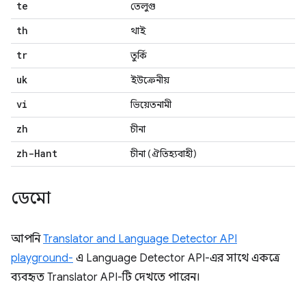
te
তেলুগু
th
থাই
tr
তুর্কি
uk
ইউক্রেনীয়
vi
ভিয়েতনামী
zh
চীনা
zh-Hant
চীনা (ঐতিহ্যবাহী)
ডেমো
আপনি
Translator and Language Detector API
playground-
এ Language Detector API-এর সাথে একত্রে
ব্যবহৃত Translator API-টি দেখতে পারেন।