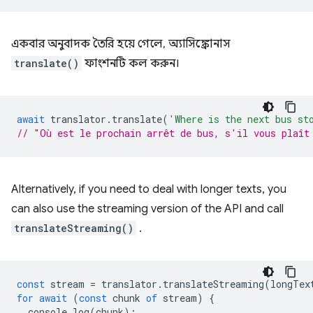
একবার অনুবাদক তৈরি হয়ে গেলে, অ্যাসিঙ্ক্রোনাস
translate()
ফাংশনটি কল করুন।
await
translator
.
translate
(
'Where is the next bus st
// "Où est le prochain arrêt de bus, s'il vous plaît
Alternatively, if you need to deal with longer texts, you
can also use the streaming version of the API and call
translateStreaming()
.
const
stream
=
translator
.
translateStreaming
(
longTex
for
await
(
const
chunk
of
stream
)
{
console
.
log
(
chunk
);