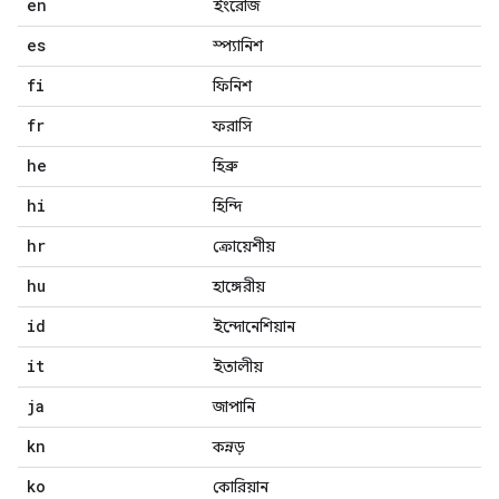
en
ইংরেজি
es
স্প্যানিশ
fi
ফিনিশ
fr
ফরাসি
he
হিব্রু
hi
হিন্দি
hr
ক্রোয়েশীয়
hu
হাঙ্গেরীয়
id
ইন্দোনেশিয়ান
it
ইতালীয়
ja
জাপানি
kn
কন্নড়
ko
কোরিয়ান