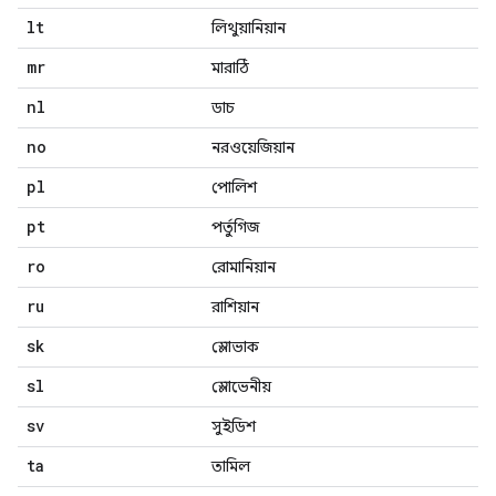
lt
লিথুয়ানিয়ান
mr
মারাঠি
nl
ডাচ
no
নরওয়েজিয়ান
pl
পোলিশ
pt
পর্তুগিজ
ro
রোমানিয়ান
ru
রাশিয়ান
sk
স্লোভাক
sl
স্লোভেনীয়
sv
সুইডিশ
ta
তামিল