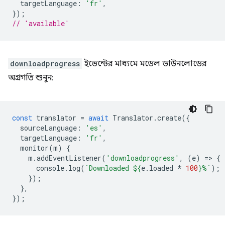
targetLanguage
:
'fr'
,
});
// 'available'
downloadprogress
ইভেন্টের মাধ্যমে মডেল ডাউনলোডের
অগ্রগতি শুনুন:
const
translator
=
await
Translator
.
create
({
sourceLanguage
:
'es'
,
targetLanguage
:
'fr'
,
monitor
(
m
)
{
m
.
addEventListener
(
'downloadprogress'
,
(
e
)
=
>
{
console
.
log
(
`Downloaded 
${
e
.
loaded
*
100
}
%`
);
});
},
});