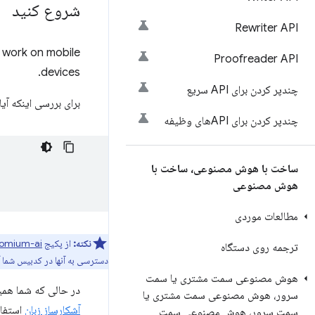
شروع کنید
Rewriter API
 work on mobile
Proofreader API
devices.
چندپر کردن برای API سریع
برای بررسی اینکه آیا مرورگر از Translator API پشتیبانی می‌کند 
چندپر کردن برای APIهای وظیفه
ساخت با هوش مصنوعی، ساخت با
هوش مصنوعی
مطالعات موردی
نکته:
از پکیج npm
omium-ai
ترجمه روی دستگاه
دسترسی به آنها در کدبیس شما آ
هوش مصنوعی سمت مشتری یا سمت
در حالی که شما همیش
سرور، هوش مصنوعی سمت مشتری یا
آشکارساز زبان
استفاد
سمت سرور، هوش مصنوعی سمت