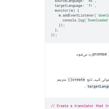
sourceLanguage
:
'es'
,
targetLanguage
:
'fr'
,
monitor
(
m
)
{
m
.
addEventListener
(
'downl
console
.
log
(
`Downloaded
});
},
});
رد می‌شود.
انی کنید. تابع
create()
مترجم
.
targetLang
// Create a translator that t