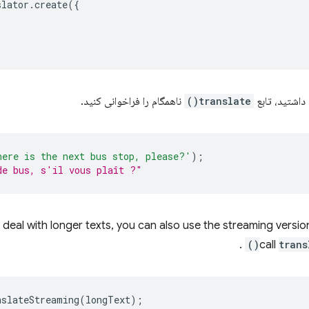
slator
.
create
({
داشتید، تابع
translate()
ناهمگام را فراخوانی کنید.
here is the next bus stop, please?'
);
de bus, s'il vous plaît ?"
to deal with longer texts, you can also use the streaming versi
.
call
trans
nslateStreaming
(
longText
);