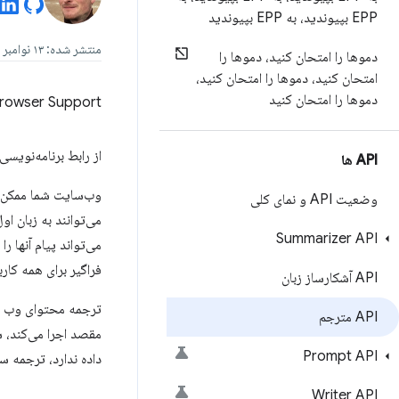
EPP بپیوندید، به EPP بپیوندید
منتشر شده: ۱۳ نوامبر ۲۰۲۴، آخرین به‌روزرسانی: ۲۰ مه ۲۰۲۵
دموها را امتحان کنید، دموها را
امتحان کنید، دموها را امتحان کنید،
دموها را امتحان کنید
rowser Support
از رابط برنامه‌نویس
API ها
وب‌سایت شما ممکن اس
وضعیت API و نمای کلی
می‌توانند به زبان ا
Summarizer API
می‌تواند پیام آنها ر
فراگیر برای همه کارب
API آشکارساز زبان
ترجمه محتوای وب معم
API مترجم
مقصد اجرا می‌کند، س
Prompt API
داده ندارد، ترجمه 
Writer API