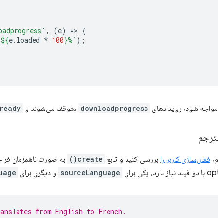
oadprogress'
,
(
e
)
=
>
{
 
${
e
.
loaded
*
100
}
%`
);
 مواجه شود، رویدادهای
downloadprogress
متوقف می‌شوند و promise
ready
مترجم
م،
فعال‌سازی کاربر را
بررسی کنید و تابع
create()
به صورت ناهمزمان فراخو
sourceLanguage
و دیگری برای
uage
ranslates from English to French.