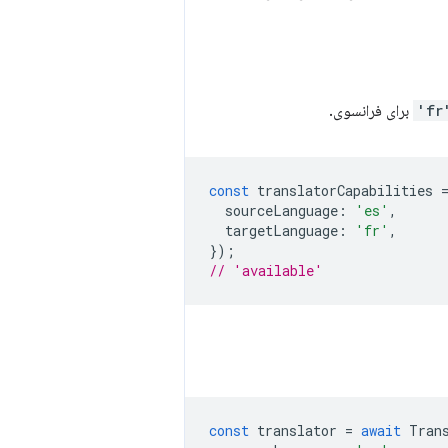
'f
برای فرانسوی.
const
translatorCapabilities
sourceLanguage
:
'es'
,
targetLanguage
:
'fr'
,
});
// 'available'
const
translator
=
await
Tran