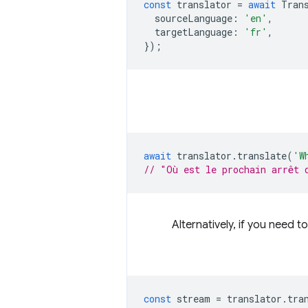
const
translator
=
await
Tran
sourceLanguage
:
'en'
,
targetLanguage
:
'fr'
,
});
await
translator
.
translate
(
'W
// "Où est le prochain arrêt 
Alternatively, if you need 
const
stream
=
translator
.
tra