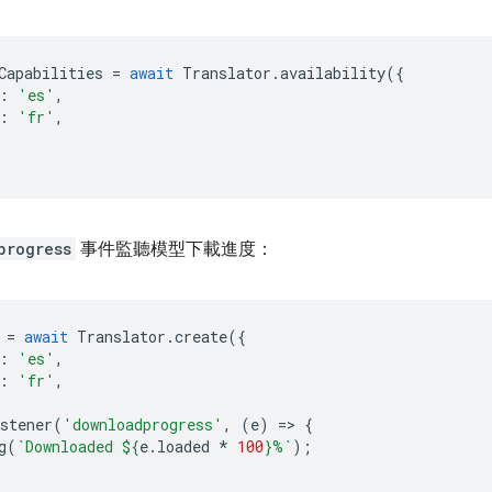
Capabilities
=
await
Translator
.
availability
({
:
'es'
,
:
'fr'
,
progress
事件監聽模型下載進度：
=
await
Translator
.
create
({
:
'es'
,
:
'fr'
,
stener
(
'downloadprogress'
,
(
e
)
=
>
{
g
(
`Downloaded 
${
e
.
loaded
*
100
}
%`
);