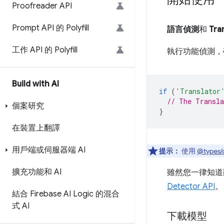
Proofreader API
Prompt API 的 Polyfill
語言偵測
和
Tra
工作 API 的 Polyfill
執行功能偵測，確認
Build with AI
if
(
'Translator
// The Transla
個案研究
}
在裝置上翻譯
用戶端或伺服器端 AI
提示：
使用
@types/
擴充功能和 AI
雖然您一律知道
Detector API
。
結合 Firebase AI Logic 的混合
式 AI
下載模型