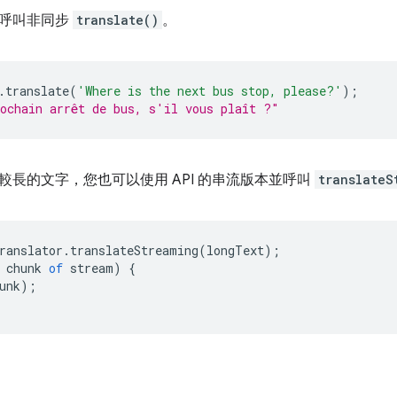
請呼叫非同步
translate()
。
.
translate
(
'Where is the next bus stop, please?'
);
ochain arrêt de bus, s'il vous plaît ?"
較長的文字，您也可以使用 API 的串流版本並呼叫
translateS
ranslator
.
translateStreaming
(
longText
);
chunk
of
stream
)
{
unk
);