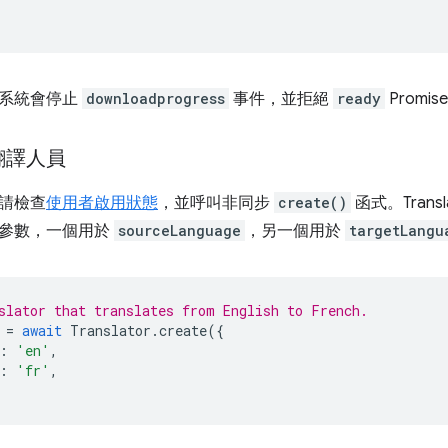
，系統會停止
downloadprogress
事件，並拒絕
ready
Promis
翻譯人員
請檢查
使用者啟用狀態
，並呼叫非同步
create()
函式。Transl
參數，一個用於
sourceLanguage
，另一個用於
targetLangu
slator that translates from English to French.
=
await
Translator
.
create
({
:
'en'
,
:
'fr'
,