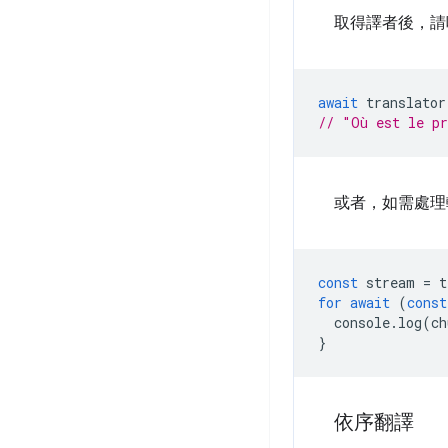
取得譯者後，
await
translator
// "Où est le pr
或者，如需處理
const
stream
=
t
for
await
(
const
console
.
log
(
ch
}
依序翻譯