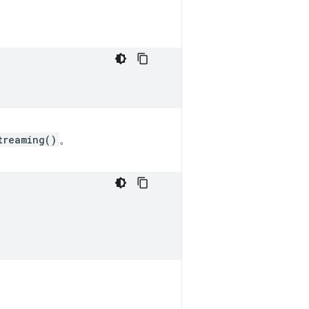
treaming()
。