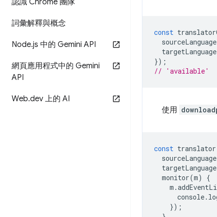
認識 Chrome 團隊
詞彙解釋與概念
const
translator
sourceLanguage
Node
.
js 中的 Gemini API
targetLanguage
});
網頁應用程式中的 Gemini
// 'available'
API
Web
.
dev 上的 AI
使用
download
const
translator
sourceLanguage
targetLanguage
monitor
(
m
)
{
m
.
addEventLi
console
.
lo
});
},