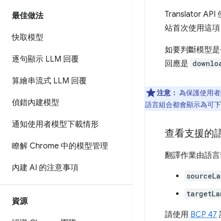
Translato
最佳做法
站首次使用這項 
快取模型
如要判斷模型是
逐句顯示 LLM 回覆
回應是
downlo
算繪串流式 LLM 回覆
注意：
為保護使用者隱
偵錯內建模型
語言組合都會顯示為可下
通知使用者模型下載情形
查看支援的
瞭解 Chrome 中的模型管理
翻譯作業由語言
內建 AI 的注意事項
sourceL
targetLa
資源
請使用
BCP 47