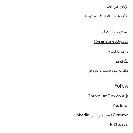
الإبلاغ عن خطأ
الاطّلاع على المشاكل المفتوحة
محتوى ذو صلة
تحديثات Chromium
دراسات الحالة
الأرشيف
ملفات البودكاست والعروض
Follow
@ChromiumDev on X
YouTube
Chrome للمطوّرين على LinkedIn
خلاصة RSS