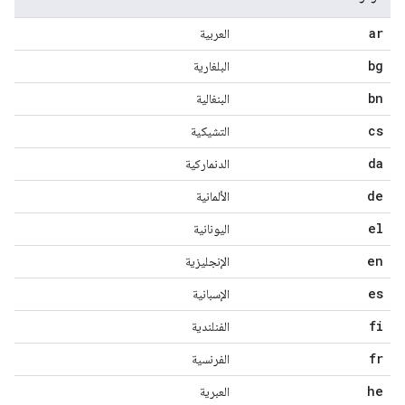
ar
العربية
bg
البلغارية
bn
البنغالية
cs
التشيكية
da
الدنماركية
de
الألمانية
el
اليونانية
en
الإنجليزية
es
الإسبانية
fi
الفنلندية
fr
الفرنسية
he
العبرية