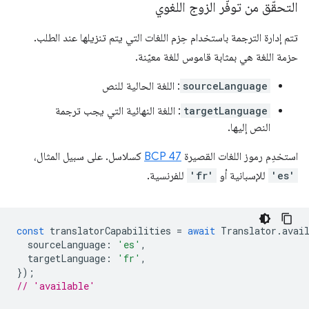
التحقّق من توفّر الزوج اللغوي
تتم إدارة الترجمة باستخدام حِزم اللغات التي يتم تنزيلها عند الطلب.
حزمة اللغة هي بمثابة قاموس للغة معيّنة.
sourceLanguage
: اللغة الحالية للنص
targetLanguage
: اللغة النهائية التي يجب ترجمة
النص إليها.
استخدِم رموز اللغات القصيرة
BCP 47
كسلاسل. على سبيل المثال،
'es'
للإسبانية أو
'fr'
للفرنسية.
const
translatorCapabilities
=
await
Translator
.
avai
sourceLanguage
:
'es'
,
targetLanguage
:
'fr'
,
});
// 'available'