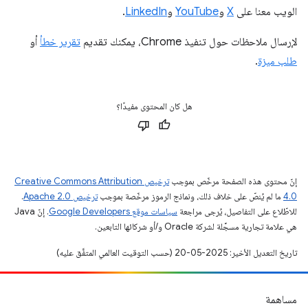
الويب معنا على
X
و
YouTube
و
LinkedIn
.
لإرسال ملاحظات حول تنفيذ Chrome، يمكنك تقديم
تقرير خطأ
أو
طلب ميزة
.
هل كان المحتوى مفيدًا؟
إنّ محتوى هذه الصفحة مرخّص بموجب
ترخيص Creative Commons Attribution
4.0‏
ما لم يُنصّ على خلاف ذلك، ونماذج الرموز مرخّصة بموجب
ترخيص Apache 2.0‏
.
للاطّلاع على التفاصيل، يُرجى مراجعة
سياسات موقع Google Developers‏
. إنّ Java
هي علامة تجارية مسجَّلة لشركة Oracle و/أو شركائها التابعين.
تاريخ التعديل الأخير: 2025-05-20 (حسب التوقيت العالمي المتفَّق عليه)
مساهمة