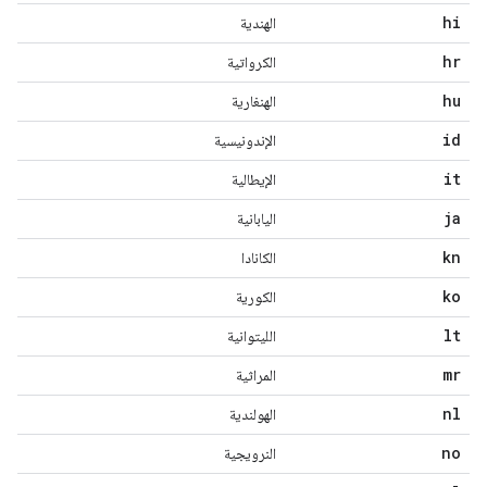
hi
الهندية
hr
الكرواتية
hu
الهنغارية
id
الإندونيسية
it
الإيطالية
ja
اليابانية
kn
الكانادا
ko
الكورية
lt
الليتوانية
mr
المراثية
nl
الهولندية
no
النرويجية