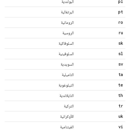
pl
البولندية
pt
البرتغالية
ro
الرومانية
ru
الروسية
sk
السلوفاكية
sl
السلوفينية
sv
السويدية
ta
التاميلية
te
التيلوغوية
th
التايلاندية
tr
التركية
uk
الأوكرانية
vi
الفيتنامية