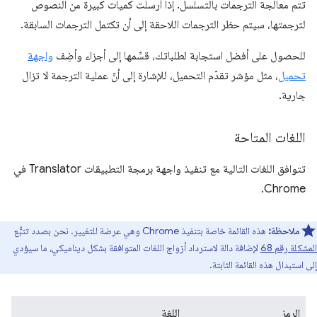
تتم معالجة الترجمات بالتسلسل. إذا أرسلت كميات كبيرة من النصوص
لترجمتها، سيتم حظر الترجمات اللاحقة إلى أن تكتمل الترجمات السابقة.
للحصول على أفضل استجابة لطلباتك، قسِّمها إلى أجزاء وأضِف
واجهة
تحميل
، مثل مؤشر تقدّم التحميل، للإشارة إلى أنّ عملية الترجمة لا تزال
جارية.
اللغات المتاحة
تتوافق اللغات التالية مع تنفيذ واجهة برمجة التطبيقات Translator في
Chrome.
ملاحظة:
هذه القائمة خاصة بتنفيذ Chrome وهي عرضة للتغيير. نحن بصدد تتبُّع
المشكلة رقم 68
لإضافة دالة لاسترداد أزواج اللغات المتوافقة بشكل ديناميكي، ما سيؤدي
إلى استبدال هذه القائمة الثابتة.
الرمز
اللغة