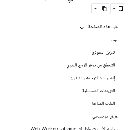
على هذه الصفحة
البدء
تنزيل النموذج
التحقّق من توفّر الزوج اللغوي
إنشاء أداة الترجمة وتشغيلها
الترجمات التسلسلية
اللغات المتاحة
عرض توضيحي
سياسة الأذونات وإطارات iframe وWeb Workers