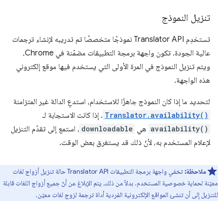
تنزيل النموذج
تستخدِم Translator API نموذجًا متخصصًا تم تدريبه لإنشاء ترجمات
عالية الجودة. تكون واجهة برمجة التطبيقات مضمّنة في Chrome،
ويتم تنزيل النموذج في المرة الأولى التي يستخدم فيها موقع إلكتروني
هذه الواجهة.
لتحديد ما إذا كان النموذج جاهزًا للاستخدام، استدعِ الدالة غير المتزامنة
Translator.availability()
. إذا كانت الاستجابة لـ
availability()
هي
downloadable
، استمع إلى تقدّم التنزيل
لإعلام المستخدم به، لأنّ ذلك قد يستغرق بعض الوقت.
ملاحظة:
تخفي واجهة برمجة التطبيقات Translator API حالة تنزيل أزواج لغات
معيّنة لحماية خصوصية المستخدم. بدلاً من ذلك، يتم الإبلاغ عن أنّ جميع أزواج اللغات قابلة
للتنزيل إلى أن تنشئ المواقع الإلكترونية الفردية أداة ترجمة لزوج لغات معيّن.