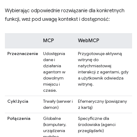
Wybierając odpowiednie rozwiązanie dla konkretnych
funkcji, weź pod uwagę kontekst i dostępność:
MCP
WebMCP
Przeznaczenie
Udostępnia
Przygotowuje aktywną
dane i
witrynę do
działania
natychmiastowej
agentom w
interakcji z agentami, gdy
dowolnym
a użytkownik odwiedza
miejscu i
witrynę.
czasie.
Cykl życia
Trwały (serwer i
Efemeryczny (powiązany
demon)
z kartą)
Połączenia
Globalne
Specyficzne dla
(komputery,
środowiska (agenci
urządzenia
przeglądarki)
mobilne,