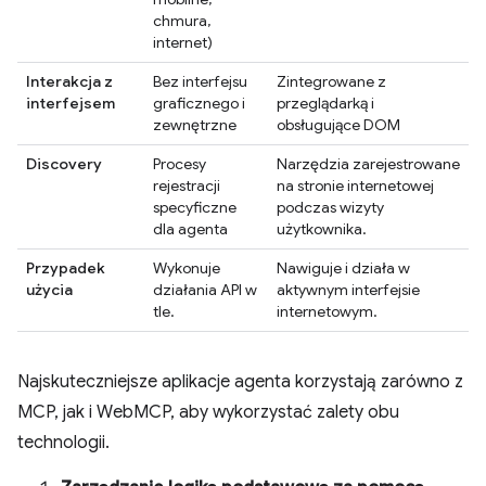
chmura,
internet)
Interakcja z
Bez interfejsu
Zintegrowane z
interfejsem
graficznego i
przeglądarką i
zewnętrzne
obsługujące DOM
Discovery
Procesy
Narzędzia zarejestrowane
rejestracji
na stronie internetowej
specyficzne
podczas wizyty
dla agenta
użytkownika.
Przypadek
Wykonuje
Nawiguje i działa w
użycia
działania API w
aktywnym interfejsie
tle.
internetowym.
Najskuteczniejsze aplikacje agenta korzystają zarówno z
MCP, jak i WebMCP, aby wykorzystać zalety obu
technologii.