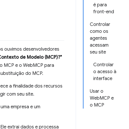
é para
front-end
Controlar
como os
agentes
acessam
ós ouvimos desenvolvedores
seu site
 Contexto de Modelo (MCP)?"
Controlar
re o MCP e o WebMCP para
o acesso à
ubstituição do MCP.
interface
e a finalidade dos recursos
Usar o
ir com seu site.
WebMCP e
o MCP
de uma empresa e um
Ele extrai dados e processa