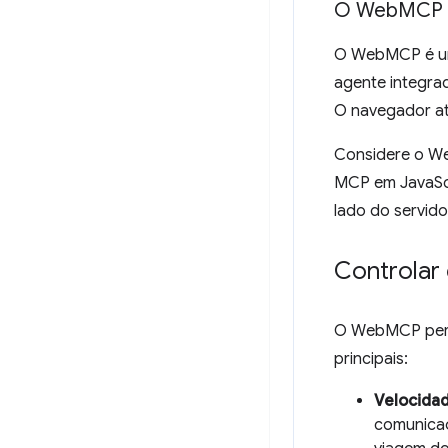
O Web
MCP 
O WebMCP é um
agente integra
O navegador at
Considere o We
MCP em JavaScr
lado do servid
Controlar
O WebMCP permi
principais:
Velocidad
comunicaç