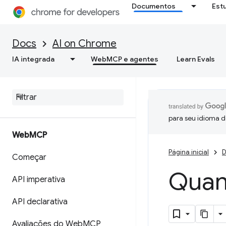
Documentos
Est
Docs
AI on Chrome
IA integrada
WebMCP e agentes
Learn Evals
para seu idioma d
Web
MCP
Página inicial
D
Começar
Quan
API imperativa
API declarativa
Avaliações do Web
MCP