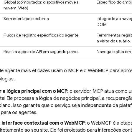
Global (computador, dispositivos móveis,
Específico do amb
nuvem, Web)
Sem interface e externa
Integrado ao nav
DOM
Fluxos de registro específicos do agente
Ferramentas regis
a visita do usuário.
Realiza ações de API em segundo plano.
Navega e atua em 
 de agente mais eficazes usam o MCP e o WebMCP para aprov
logias.
 a lógica principal com o MCP
: o servidor MCP atua como 
al Ele processa a lógica de negócios principal, a recuperaç
lano. Isso garante que o serviço seja independente da plata
l para os agentes.
a interface contextual com o WebMCP
: o WebMCP é a etapa
iretamente ao seu site. Ele foi projetado para interações con