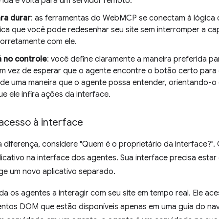
 ida e volta para um servidor remoto.
ra durar
: as ferramentas do WebMCP se conectam à lógica do
ifica que você pode redesenhar seu site sem interromper a 
 corretamente com ele.
 no controle
: você define claramente a maneira preferida p
em vez de esperar que o agente encontre o botão certo para c
o de uma maneira que o agente possa entender, orientando-o
e ele infira ações da interface.
acesso à interface
 diferença, considere "Quem é o proprietário da interface?"
licativo na interface dos agentes. Sua interface precisa es
ige um novo aplicativo separado.
 os agentes a interagir com seu site em tempo real. Ele ace
entos DOM que estão disponíveis apenas em uma guia do nav