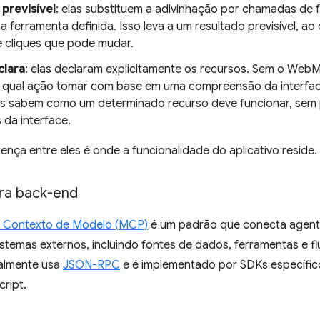
previsível
: elas substituem a adivinhação por chamadas de 
 ferramenta definida. Isso leva a um resultado previsível, ao
 cliques que pode mudar.
clara
: elas declaram explicitamente os recursos. Sem o Web
m qual ação tomar com base em uma compreensão da interf
s sabem como um determinado recurso deve funcionar, sem pr
 da interface.
erença entre eles é onde a funcionalidade do aplicativo reside.
ra back-end
e Contexto de Modelo (MCP)
é um padrão que conecta agent
stemas externos, incluindo fontes de dados, ferramentas e f
ralmente usa
JSON-RPC
e é implementado por SDKs específic
ript.