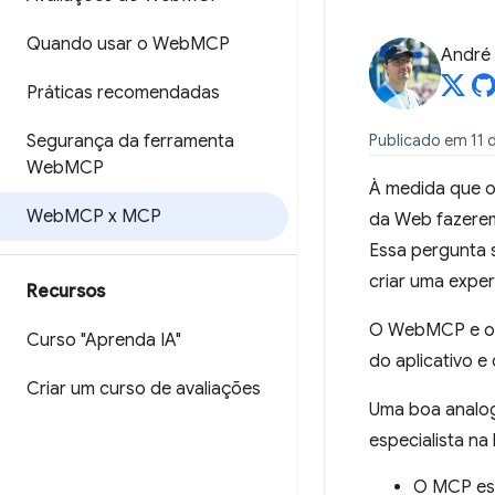
Quando usar o Web
MCP
André 
Práticas recomendadas
Segurança da ferramenta
Publicado em 11 
Web
MCP
À medida que o
Web
MCP x MCP
da Web fazere
Essa pergunta 
criar uma expe
Recursos
O WebMCP e o M
Curso "Aprenda IA"
do aplicativo e
Criar um curso de avaliações
Uma boa analog
especialista na 
O MCP est