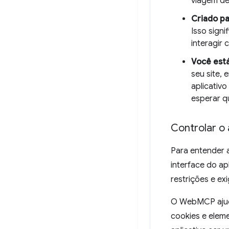
viagem de
Criado pa
Isso sign
interagir
Você está
seu site, 
aplicativ
esperar qu
Controlar o 
Para entender a
interface do ap
restrições e ex
O WebMCP ajuda
cookies e elem