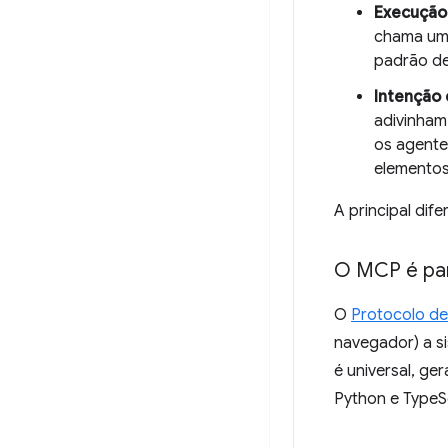
Execução 
chama uma
padrão de
Intenção 
adivinha
os agente
elementos
A principal dif
O MCP é pa
O
Protocolo d
navegador) a si
é universal, ge
Python e TypeSc