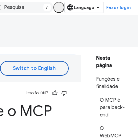
/
Fazer login
Nesta
página
Funções e
finalidade
Isso foi útil?
O MCP é
e o MCP
para back-
end
O
WebMCP