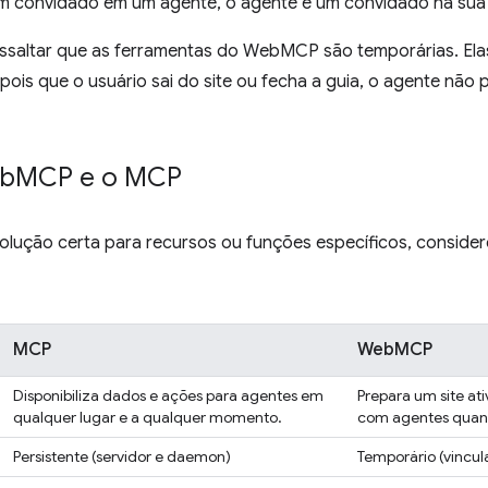
 um convidado em um agente, o agente é um convidado na sua
essaltar que as ferramentas do WebMCP são temporárias. Ela
pois que o usuário sai do site ou fecha a guia, o agente não
eb
MCP e o MCP
olução certa para recursos ou funções específicos, consider
MCP
WebMCP
Disponibiliza dados e ações para agentes em
Prepara um site at
qualquer lugar e a qualquer momento.
com agentes quando
Persistente (servidor e daemon)
Temporário (vincul