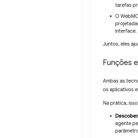
tarefas p
O WebMCP 
projetada
interface.
Juntos, eles a
Funções e 
Ambas as tecno
os aplicativos
Na prática, isso 
Descober
agente pe
parâmetro