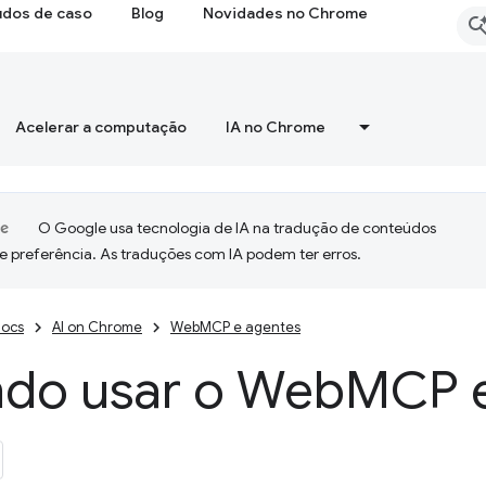
udos de caso
Blog
Novidades no Chrome
Acelerar a computação
IA no Chrome
O Google usa tecnologia de IA na tradução de conteúdos
e preferência. As traduções com IA podem ter erros.
ocs
AI on Chrome
WebMCP e agentes
do usar o Web
MCP 