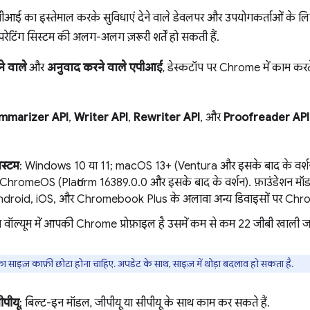
ई का इस्तेमाल करके सुविधाएं देने वाले डेवलपर और उपयोगकर्ताओं के लिए, ये ज
परेटिंग सिस्टम की अलग-अलग ज़रूरी शर्तें हो सकती हैं.
े वाले
और
अनुवाद करने वाले एपीआई
, डेस्कटॉप पर Chrome में काम करते 
mmarizer API
,
Writer API
,
Rewriter API
, और
Proofreader API
िस्टम
: Windows 10 या 11; macOS 13+ (Ventura और इसके बाद के वर्शन
र ChromeOS (Platform 16389.0.0 और इसके बाद के वर्शन). फ़ाउंडेशन मॉ
droid, iOS, और Chromebook Plus के अलावा अन्य डिवाइसों पर Chro
स वॉल्यूम में आपकी Chrome प्रोफ़ाइल है उसमें कम से कम 22 जीबी खाली 
 साइज़ काफ़ी छोटा होना चाहिए. अपडेट के साथ, साइज़ में थोड़ा बदलाव हो सकता है.
ीपीयू
: बिल्ट-इन मॉडल, जीपीयू या सीपीयू के साथ काम कर सकते हैं.