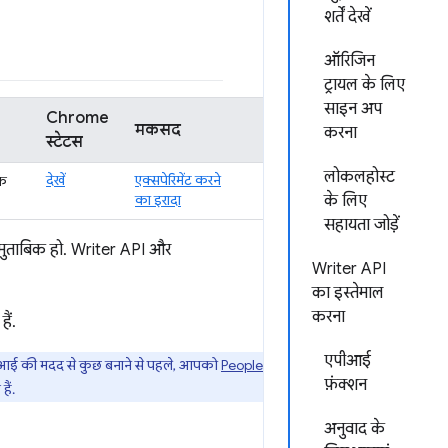
शर्तें देखें
ऑरिजिन
ट्रायल के लिए
साइन अप
Chrome
मकसद
करना
स्टेटस
लोकलहोस्ट
देखें
एक्सपेरिमेंट करने
्क
का इरादा
के लिए
सहायता जोड़ें
े मुताबिक हो. Writer API और
Writer API
का इस्तेमाल
करना
ैं.
एपीआई
एपीआई की मदद से कुछ बनाने से पहले, आपको
People
फ़ंक्शन
ैं.
अनुवाद के