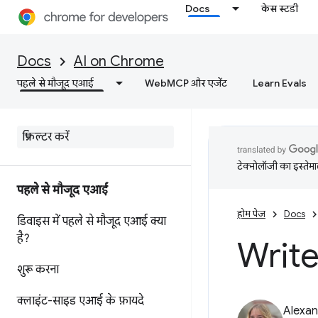
Docs
केस स्टडी
Docs
AI on Chrome
पहले से मौजूद एआई
WebMCP और एजेंट
Learn Evals
टेक्नोलॉजी का इस्तेमाल
पहले से मौजूद एआई
होम पेज
Docs
डिवाइस में पहले से मौजूद एआई क्या
है?
Write
शुरू करना
क्लाइंट-साइड एआई के फ़ायदे
Alexan