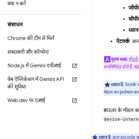
क्या न करें
जीपीय
सीपीय
संसाधन
ध्यान 
Chrome की टीम से मिलें
नेटवर्क
: अन
शब्दावली और कॉन्सेप्ट
मुख्य शब्द
:
मीटर्
Node
.
js में Gemini एपीआई
अनलिमिटेड होते हैं. व
वेब ऐप्लिकेशन में Gemini API
ध्यान दें
: नेटवर्क
की सुविधा
मॉडल का इस्तेमाल करत
Web
.
dev पर एआई
ब्राउज़र के मॉडल
device-intern
ध्यान दें
: अगर डाउनलोड करन