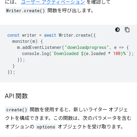
には、
ユーザー アクティベーション
を確認して
Writer.create()
関数を呼び出します。
const
writer
=
await
Writer
.
create
({
monitor
(
m
)
{
m
.
addEventListener
(
"downloadprogress"
,
e
=
>
{
console
.
log
(
`Downloaded 
${
e
.
loaded
*
100
}
%`
);
});
}
});
API 関数
create()
関数を使用すると、新しいライター オブジェ
クトを構成できます。この関数は、次のパラメータを含む
オプションの
options
オブジェクトを受け取ります。