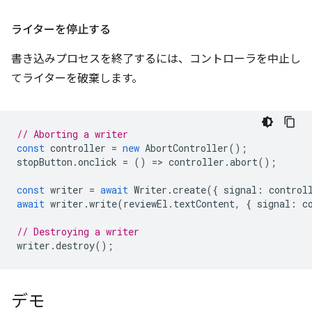
ライターを停止する
書き込みプロセスを終了するには、コントローラを中止し
てライターを破棄します。
// Aborting a writer
const
controller
=
new
AbortController
();
stopButton
.
onclick
=
()
=
>
controller
.
abort
();
const
writer
=
await
Writer
.
create
({
signal
:
control
await
writer
.
write
(
reviewEl
.
textContent
,
{
signal
:
c
// Destroying a writer
writer
.
destroy
();
デモ