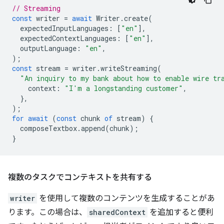
// Streaming
const
writer
=
await
Writer
.
create
(
expectedInputLanguages
:
[
"en"
],
expectedContextLanguages
:
[
"en"
],
outputLanguage
:
"en"
,
);
const
stream
=
writer
.
writeStreaming
(
"An inquiry to my bank about how to enable wire tr
context
:
"I'm a longstanding customer"
,
},
);
for
await
(
const
chunk
of
stream
)
{
composeTextbox
.
append
(
chunk
);
}
複数のタスクでコンテキストを共有する
writer
を使用して複数のコンテンツを生成することがあ
ります。この場合は、
sharedContext
を追加すると便利