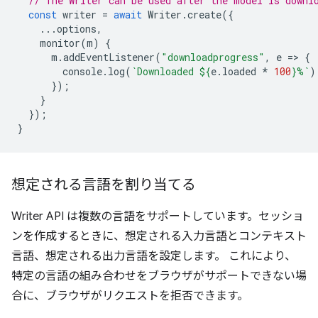
// The Writer can be used after the model is downl
const
writer
=
await
Writer
.
create
({
...
options
,
monitor
(
m
)
{
m
.
addEventListener
(
"downloadprogress"
,
e
=
>
{
console
.
log
(
`Downloaded 
${
e
.
loaded
*
100
}
%`
)
});
}
});
}
想定される言語を割り当てる
Writer API は複数の言語をサポートしています。セッショ
ンを作成するときに、想定される入力言語とコンテキスト
言語、想定される出力言語を設定します。 これにより、
特定の言語の組み合わせをブラウザがサポートできない場
合に、ブラウザがリクエストを拒否できます。