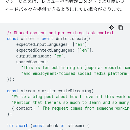
です。たとえば、レビュー担当者がコメントでより良いフ
ィードバックを提供できるようにしたい場合があります。
// Shared context and per writing task context
const
writer
=
await
Writer
.
create
({
expectedInputLanguages
:
[
"en"
],
expectedContextLanguages
:
[
"en"
],
outputLanguage
:
"en"
,
sharedContext
:
"This is for publishing on [popular website na
"and employment-focused social media platform.
});
const
stream
=
writer
.
writeStreaming
(
"Write a blog post about how I love all this work 
"Mention that there's so much to learn and so many
{
context
:
" The request comes from someone workin
);
for
await
(
const
chunk
of
stream
)
{