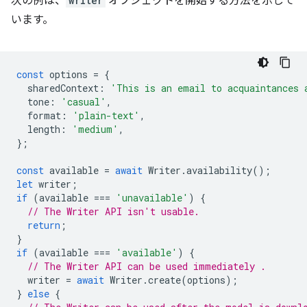
次の例は、
writer
オブジェクトを開始する方法を示して
います。
const
options
=
{
sharedContext
:
'This is an email to acquaintances 
tone
:
'casual'
,
format
:
'plain-text'
,
length
:
'medium'
,
};
const
available
=
await
Writer
.
availability
();
let
writer
;
if
(
available
===
'unavailable'
)
{
// The Writer API isn't usable.
return
;
}
if
(
available
===
'available'
)
{
// The Writer API can be used immediately .
writer
=
await
Writer
.
create
(
options
);
}
else
{