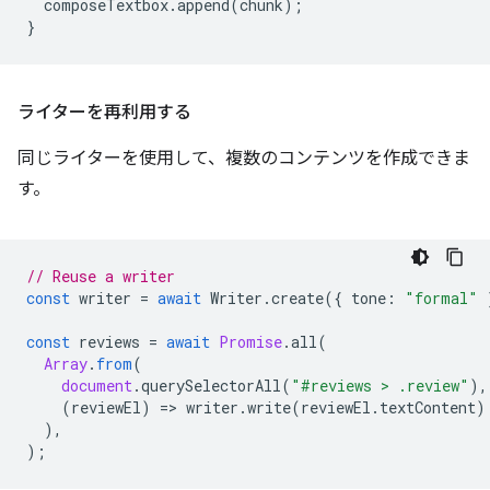
composeTextbox
.
append
(
chunk
);
}
ライターを再利用する
同じライターを使用して、複数のコンテンツを作成できま
す。
// Reuse a writer
const
writer
=
await
Writer
.
create
({
tone
:
"formal"
const
reviews
=
await
Promise
.
all
(
Array
.
from
(
document
.
querySelectorAll
(
"#reviews > .review"
),
(
reviewEl
)
=
>
writer
.
write
(
reviewEl
.
textContent
)
),
);