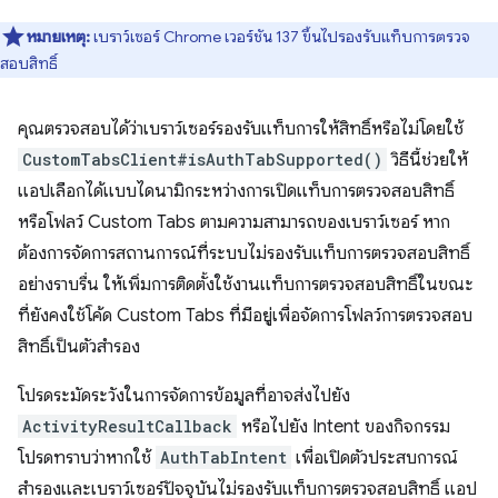
หมายเหตุ:
เบราว์เซอร์ Chrome เวอร์ชัน 137 ขึ้นไปรองรับแท็บการตรวจ
สอบสิทธิ์
คุณตรวจสอบได้ว่าเบราว์เซอร์รองรับแท็บการให้สิทธิ์หรือไม่โดยใช้
CustomTabsClient#isAuthTabSupported()
วิธีนี้ช่วยให้
แอปเลือกได้แบบไดนามิกระหว่างการเปิดแท็บการตรวจสอบสิทธิ์
หรือโฟลว์ Custom Tabs ตามความสามารถของเบราว์เซอร์ หาก
ต้องการจัดการสถานการณ์ที่ระบบไม่รองรับแท็บการตรวจสอบสิทธิ์
อย่างราบรื่น ให้เพิ่มการติดตั้งใช้งานแท็บการตรวจสอบสิทธิ์ในขณะ
ที่ยังคงใช้โค้ด Custom Tabs ที่มีอยู่เพื่อจัดการโฟลว์การตรวจสอบ
สิทธิ์เป็นตัวสำรอง
โปรดระมัดระวังในการจัดการข้อมูลที่อาจส่งไปยัง
ActivityResultCallback
หรือไปยัง Intent ของกิจกรรม
โปรดทราบว่าหากใช้
AuthTabIntent
เพื่อเปิดตัวประสบการณ์
สำรองและเบราว์เซอร์ปัจจุบันไม่รองรับแท็บการตรวจสอบสิทธิ์ แอป