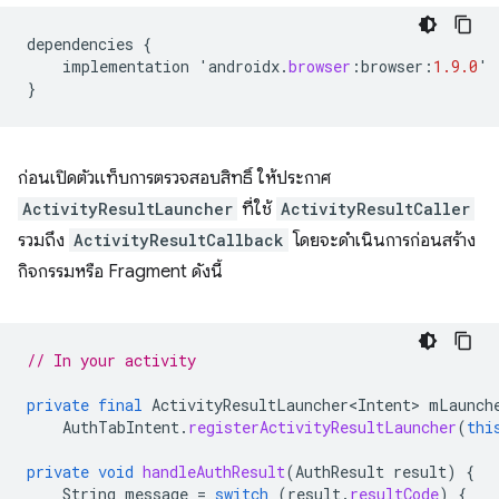
dependencies
{
implementation
'
androidx
.
browser
:
browser
:
1.9.0
'
}
ก่อนเปิดตัวแท็บการตรวจสอบสิทธิ์ ให้ประกาศ
ActivityResultLauncher
ที่ใช้
ActivityResultCaller
รวมถึง
ActivityResultCallback
โดยจะดำเนินการก่อนสร้าง
กิจกรรมหรือ Fragment ดังนี้
// In your activity
private
final
ActivityResultLauncher<Intent>
mLaunch
AuthTabIntent
.
registerActivityResultLauncher
(
thi
private
void
handleAuthResult
(
AuthResult
result
)
{
String
message
=
switch
(
result
.
resultCode
)
{