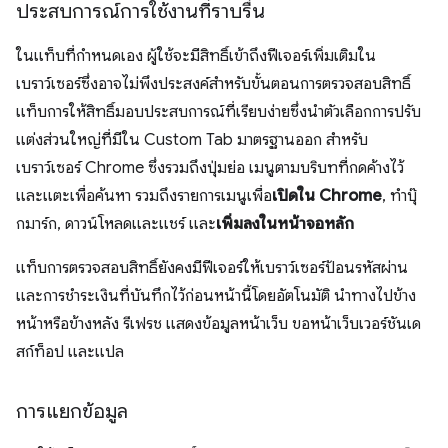
ประสบการณ์การใช้งานที่ราบรื่น
ในแท็บที่กำหนดเอง ผู้ใช้จะมีสิทธิ์เข้าถึงฟีเจอร์เพิ่มเติมใน
เบราว์เซอร์ซึ่งอาจไม่พึงประสงค์สำหรับขั้นตอนการตรวจสอบสิทธิ์
แท็บการให้สิทธิ์มอบประสบการณ์ที่เรียบง่ายซึ่งนำตัวเลือกการปรับ
แต่งส่วนใหญ่ที่มีใน Custom Tab มาตรฐานออก สำหรับ
เบราว์เซอร์ Chrome ซึ่งรวมถึงปุ่มย่อ เมนูตามบริบทที่กดค้างไว้
และแตะเพื่อค้นหา รวมถึงรายการเมนูเพื่อ
เปิดใน Chrome
, ทำบุ๊
กมาร์ก, ดาวน์โหลดและแชร์ และ
เพิ่มลงในหน้าจอหลัก
แท็บการตรวจสอบสิทธิ์ยังคงมีฟีเจอร์ให้เบราว์เซอร์ป้อนรหัสผ่าน
และการชำระเงินที่บันทึกไว้ก่อนหน้านี้โดยอัตโนมัติ นำทางไปข้าง
หน้าหรือข้างหลัง รีเฟรช แสดงข้อมูลหน้าเว็บ ขอหน้าเว็บเวอร์ชันเด
สก์ท็อป และแปล
การแยกข้อมูล