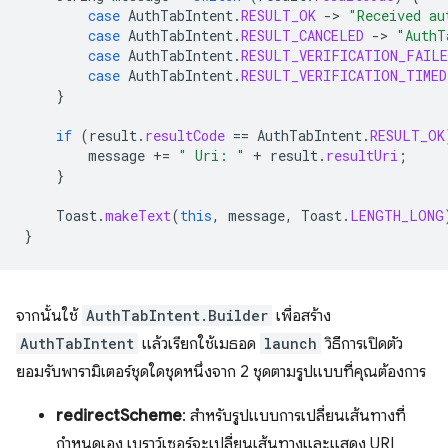
case
AuthTabIntent
.
RESULT_OK
-
>
"Received au
case
AuthTabIntent
.
RESULT_CANCELED
-
>
"AuthT
case
AuthTabIntent
.
RESULT_VERIFICATION_FAILE
case
AuthTabIntent
.
RESULT_VERIFICATION_TIMED
}
if
(
result
.
resultCode
==
AuthTabIntent
.
RESULT_OK
message
+=
" Uri: "
+
result
.
resultUri
;
}
Toast
.
makeText
(
this
,
message
,
Toast
.
LENGTH_LONG
}
จากนั้นใช้
AuthTabIntent.Builder
เพื่อสร้าง
AuthTabIntent
แล้วเรียกใช้เมธอด
launch
วิธีการเปิดตัว
ยอมรับพารามิเตอร์ชุดใดชุดหนึ่งจาก 2 ชุดตามรูปแบบที่คุณต้องการ
redirectScheme
: สำหรับรูปแบบการเปลี่ยนเส้นทางที่
กำหนดเอง เบราว์เซอร์จะเปลี่ยนเส้นทางและแสดง URI