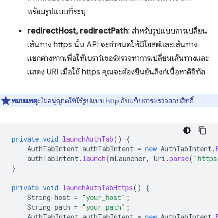
พร้อมรูปแบบที่ระบุ
redirectHost, redirectPath
: สำหรับรูปแบบการเปลี่ยน
เส้นทาง https นั้น API จะกำหนดให้มีโฮสต์และเส้นทาง
แยกต่างหากเพื่อให้เบราว์เซอร์ตรวจหาการเปลี่ยนเส้นทางและ
แสดง URI เมื่อใช้ https คุณจะต้องยืนยันลิงก์เนื้อหาดิจิทัล
หมายเหตุ:
ไม่อนุญาตให้ใช้รูปแบบ http กับแท็บการตรวจสอบสิทธิ์
private
void
launchAuthTab
()
{
AuthTabIntent
authTabIntent
=
new
AuthTabIntent
.
authTabIntent
.
launch
(
mLauncher
,
Uri
.
parse
(
"https
}
private
void
launchAuthTabHttps
()
{
String
host
=
"your_host"
;
String
path
=
"your_path"
;
AuthTabIntent
authTabIntent
=
new
AuthTabIntent
.