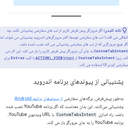
نکته کلیدی:
اگر مرورگر پیش فرض کاربر از تب های سفارشی پشتیبانی نکند، چه
اتفاقی می افتد؟ تب های سفارشی توسط اکثر مرورگرهای اندروید پشتیبانی می شوند، اما
اگر هیچ مرورگری که از تب های سفارشی پشتیبانی می کند نصب نشده باشد،
به جای آن، مرورگر پیش فرض کاربر را باز می کند. این کار می
CustomTabIntent
کند، زیرا
از
Intent
با کلید
برای
Extras
ACTION\_VIEW
CustomTabsIntent
سفارشی کردن UI استفاده می کند.
پشتیبانی از پیوندهای برنامه اندروید
به‌طور پیش‌فرض، برگه‌های سفارشی
از پیوندهای برنامه Android
پشتیبانی می‌کنند. این بدان معناست که اگر برنامه YouTube نصب شده
باشد، راه اندازی
CustomTabsIntent
با URL ویدیوی YouTube،
برنامه YouTube را به جای مرورگر باز می کند.