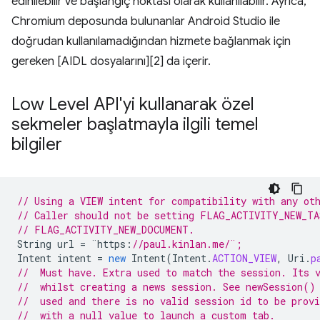
edinilebilir ve başlangıç noktası olarak kullanılabilir. Ayrıca,
Chromium deposunda bulunanlar Android Studio ile
doğrudan kullanılamadığından hizmete bağlanmak için
gereken [AIDL dosyalarını][2] da içerir.
Low Level API'yi kullanarak özel
sekmeler başlatmayla ilgili temel
bilgiler
// Using a VIEW intent for compatibility with any ot
// Caller should not be setting FLAG_ACTIVITY_NEW_TA
// FLAG_ACTIVITY_NEW_DOCUMENT. 
String
url
=
¨
https
:
//paul.kinlan.me/¨;
Intent
intent
=
new
Intent
(
Intent
.
ACTION_VIEW
,
Uri
.
p
//  Must have. Extra used to match the session. Its 
//  whilst creating a news session. See newSession()
//  used and there is no valid session id to be provi
//  with a null value to launch a custom tab.