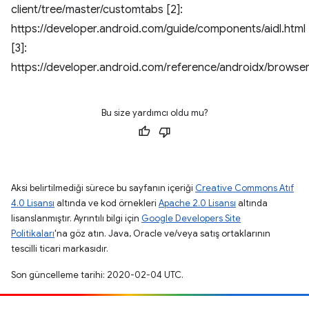
client/tree/master/customtabs [2]:
https://developer.android.com/guide/components/aidl.html
[3]:
https://developer.android.com/reference/androidx/brows
Bu size yardımcı oldu mu?
Aksi belirtilmediği sürece bu sayfanın içeriği
Creative Commons Atıf
4.0 Lisansı
altında ve kod örnekleri
Apache 2.0 Lisansı
altında
lisanslanmıştır. Ayrıntılı bilgi için
Google Developers Site
Politikaları
'na göz atın. Java, Oracle ve/veya satış ortaklarının
tescilli ticari markasıdır.
Son güncelleme tarihi: 2020-02-04 UTC.