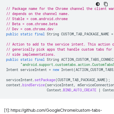
// Package name for the Chrome channel the client wa
// depends on the channel name.
// Stable = com.android.chrome
// Beta = com.chrome.beta
// Dev = com.chrome.dev
public
static
final
String
CUSTOM_TAB_PACKAGE_NAME
=
// Action to add to the service intent. This action 
// generically pick apps that handle custom tabs for
// side implementations.
public
static
final
String
ACTION_CUSTOM_TABS_CONNEC
"android.support.customtabs.action.CustomTabs
Intent
serviceIntent
=
new
Intent
(
ACTION_CUSTOM_TABS
serviceIntent
.
setPackage
(
CUSTOM_TAB_PACKAGE_NAME
);
context
.
bindService
(
serviceIntent
,
mServiceConnectio
Context
.
BIND_AUTO_CREATE
|
Conte
[1]: https://github.com/GoogleChrome/custom-tabs-