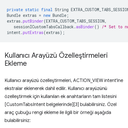
private
static
final
String
EXTRA_CUSTOM_TABS_SESSIO
Bundle
extras
=
new
Bundle
;
extras
.
putBinder
(
EXTRA_CUSTOM_TABS_SESSION
,
sessionICustomTabsCallback
.
asBinder
()
/* Set to n
intent
.
putExtras
(
extras
);
Kullanıcı Arayüzü Özelleştirmeleri
Ekleme
Kullanıcı arayüzü özelleştirmeleri, ACTION_VIEW intent'ine
ekstralar eklenerek dahil edilir. Kullanıcı arayüzünü
özelleştirmek için kullanılan ek anahtarların tam listesini
[CustomTabsIntent belgelerinde][3] bulabilirsiniz. Özel
araç çubuğu rengi ekleme ile ilgili bir örneği aşağıda
bulabilirsiniz: