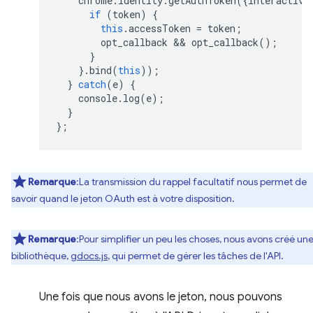
chrome
.
identity
.
getAuthToken
({
interactive
if
(
token
)
{
this
.
accessToken
=
token
;
opt_callback
 && 
opt_callback
();
}
}.
bind
(
this
));
}
catch
(
e
)
{
console
.
log
(
e
);
}
};
Remarque
:La transmission du rappel facultatif nous permet de
savoir quand le jeton OAuth est à votre disposition.
Remarque
:Pour simplifier un peu les choses, nous avons créé un
bibliothèque,
gdocs.js
, qui permet de gérer les tâches de l'API.
Une fois que nous avons le jeton, nous pouvons