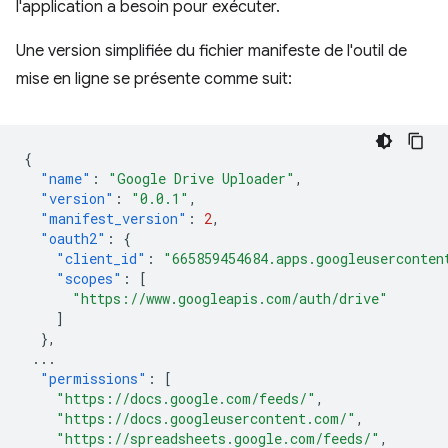
l'application a besoin pour exécuter.
Une version simplifiée du fichier manifeste de l'outil de
mise en ligne se présente comme suit:
{
"name"
:
"Google Drive Uploader"
,
"version"
:
"0.0.1"
,
"manifest_version"
:
2
,
"oauth2"
:
{
"client_id"
:
"665859454684.apps.googleuserconten
"scopes"
:
[
"https://www.googleapis.com/auth/drive"
]
},
...
"permissions"
:
[
"https://docs.google.com/feeds/"
,
"https://docs.googleusercontent.com/"
,
"https://spreadsheets.google.com/feeds/"
,