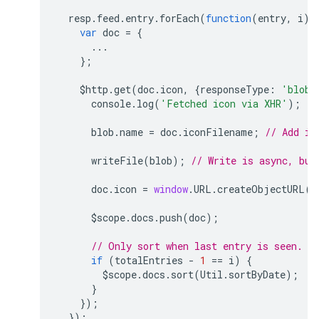
resp
.
feed
.
entry
.
forEach
(
function
(
entry
,
i
)
var
doc
=
{
...
};
$http
.
get
(
doc
.
icon
,
{
responseType
:
'blob'
console
.
log
(
'Fetched icon via XHR'
);
blob
.
name
=
doc
.
iconFilename
;
// Add ic
writeFile
(
blob
);
// Write is async, but
doc
.
icon
=
window
.
URL
.
createObjectURL
(
b
$scope
.
docs
.
push
(
doc
);
// Only sort when last entry is seen.
if
(
totalEntries
-
1
==
i
)
{
$scope
.
docs
.
sort
(
Util
.
sortByDate
);
}
});
});