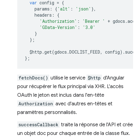
var
config
=
{
params
:
{
'alt'
:
'json'
},
headers
:
{
'Authorization'
:
'Bearer '
+
gdocs
.
acce
'GData-Version'
:
'3.0'
}
};
$http
.
get
(
gdocs
.
DOCLIST_FEED
,
config
).
succe
};
fetchDocs()
utilise le service
$http
d'Angular
pour récupérer le flux principal via XHR. L'accès
OAuth le jeton est inclus dans l'en-tête
Authorization
avec d'autres en-têtes et
paramètres personnalisés.
successCallback
traite la réponse de l'API et crée
un objet doc pour chaque entrée de la classe flux.