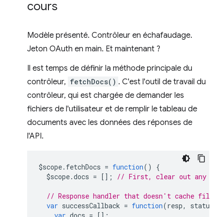
cours
Modèle présenté. Contrôleur en échafaudage.
Jeton OAuth en main. Et maintenant ?
Il est temps de définir la méthode principale du
contrôleur,
fetchDocs()
. C'est l'outil de travail du
contrôleur, qui est chargée de demander les
fichiers de l'utilisateur et de remplir le tableau de
documents avec les données des réponses de
l'API.
$scope
.
fetchDocs
=
function
()
{
$scope
.
docs
=
[];
// First, clear out any o
// Response handler that doesn't cache file
var
successCallback
=
function
(
resp
,
status
var
docs
=
[];