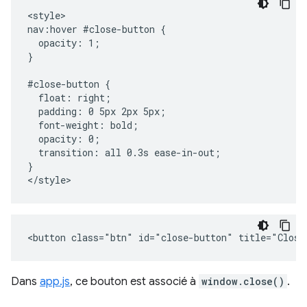
<style>

nav:hover #close-button {

  opacity: 1;

}

#close-button {

  float: right;

  padding: 0 5px 2px 5px;

  font-weight: bold;

  opacity: 0;

  transition: all 0.3s ease-in-out;

}

Dans
app.js
, ce bouton est associé à
window.close()
.