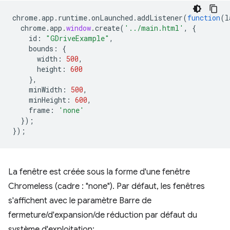
chrome
.
app
.
runtime
.
onLaunched
.
addListener
(
function
(
l
chrome
.
app
.
window
.
create
(
'../main.html'
,
{
id
:
"GDriveExample"
,
bounds
:
{
width
:
500
,
height
:
600
},
minWidth
:
500
,
minHeight
:
600
,
frame
:
'none'
});
});
La fenêtre est créée sous la forme d'une fenêtre
Chromeless (cadre : "none"). Par défaut, les fenêtres
s'affichent avec le paramètre Barre de
fermeture/d'expansion/de réduction par défaut du
système d'exploitation: