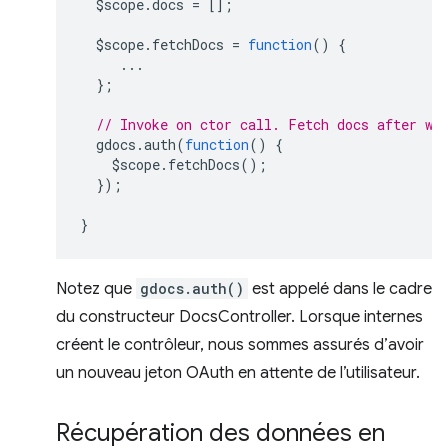
$scope
.
docs
=
[];
$scope
.
fetchDocs
=
function
()
{
...
};
// Invoke on ctor call. Fetch docs after we
gdocs
.
auth
(
function
()
{
$scope
.
fetchDocs
();
});
}
Notez que
gdocs.auth()
est appelé dans le cadre
du constructeur DocsController. Lorsque internes
créent le contrôleur, nous sommes assurés d’avoir
un nouveau jeton OAuth en attente de l’utilisateur.
Récupération des données en