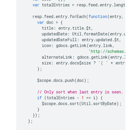
var
totalEntries
=
resp
.
feed
.
entry
.
length
resp
.
feed
.
entry
.
forEach
(
function
(
entry
,
i
var
doc
=
{
title
:
entry
.
title
.
$t
,
updatedDate
:
Util
.
formatDate
(
entry
.
up
updatedDateFull
:
entry
.
updated
.
$t
,
icon
:
gdocs
.
getLink
(
entry
.
link
,
'http://schemas.g
alternateLink
:
gdocs
.
getLink
(
entry
.
li
size
:
entry
.
docs$size
?
'( '
+
entry
.
};
$scope
.
docs
.
push
(
doc
);
// Only sort when last entry is seen.
if
(
totalEntries
-
1
==
i
)
{
$scope
.
docs
.
sort
(
Util
.
sortByDate
);
}
});
};