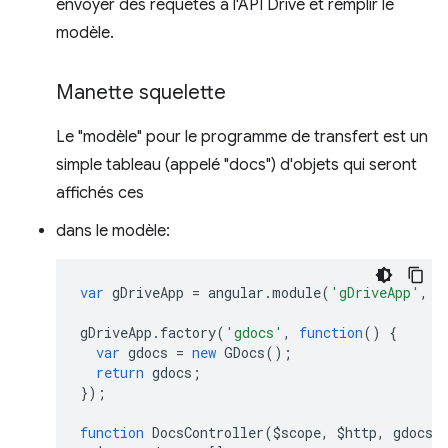
envoyer des requêtes à l'API Drive et remplir le
modèle.
Manette squelette
Le "modèle" pour le programme de transfert est un
simple tableau (appelé "docs") d'objets qui seront
affichés ces
dans le modèle:
var
gDriveApp
=
angular
.
module
(
'gDriveApp'
,
[
gDriveApp
.
factory
(
'gdocs'
,
function
()
{
var
gdocs
=
new
GDocs
();
return
gdocs
;
});
function
DocsController
(
$scope
,
$http
,
gdocs
)