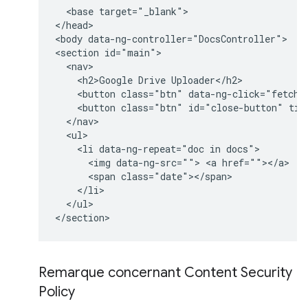
  <base target="_blank">

</head>

<body data-ng-controller="DocsController">

<section id="main">

  <nav>

    <h2>Google Drive Uploader</h2>

    <button class="btn" data-ng-click="fetchDo
    <button class="btn" id="close-button" titl
  </nav>

  <ul>

    <li data-ng-repeat="doc in docs">

      <img data-ng-src=""> <a href=""></a>  

      <span class="date"></span>

    </li>

  </ul>

Remarque concernant Content Security
Policy