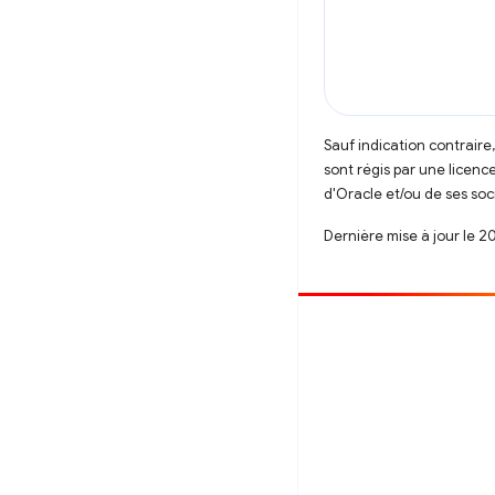
Sauf indication contraire
sont régis par une licenc
d'Oracle et/ou de ses soci
Dernière mise à jour le 2
Contribuer
Signaler un bug
Afficher les questions en suspens