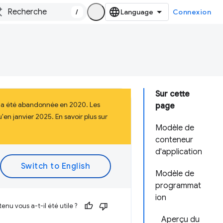
/
Connexion
Sur cette
i a été abandonnée en 2020. Les
page
en janvier 2025. En savoir plus sur
Modèle de
conteneur
d'application
Modèle de
programmat
ion
enu vous a-t-il été utile ?
Aperçu du