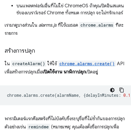
บนแพลตฟอร์มอื่นที่ไม่ใช่ ChromeOS ถ้าคุณปิดอินสแตน
ซ์ของเบราว์เซอร์ Chrome ทั้งหมด การปลุก จะไม่ทริกเกอร์
เรามาดูบางส่วนใน
alarms.js
ที่ใช้เมธอด
chrome.alarms
ทีละ
รายการ
สร้างการปลุก
ใน
createAlarm()
ให้ใช้
chrome.alarms.create()
API
เพื่อสร้างการปลุกเมื่อ
เปิดใช้งาน นาฬิกาปลุก
เปิดอยู่
chrome
.
alarms
.
create
(
alarmName
,
{
delayInMinutes
:
0.1
พารามิเตอร์แรกคือสตริงที่ไม่บังคับซึ่งระบุชื่อที่ไม่ซ้ำกันของการปลุก
ตัวอย่างเช่น
remindme
(หมายเหตุ: คุณต้องตั้งชื่อการปลุกเพื่อ