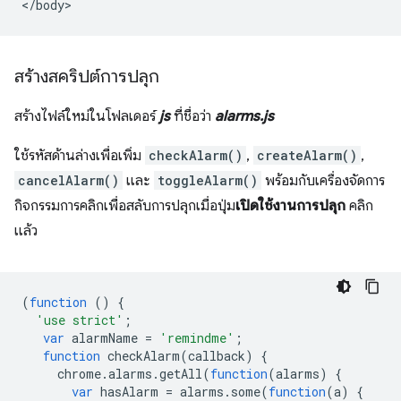
สร้างสคริปต์การปลุก
สร้างไฟล์ใหม่ในโฟลเดอร์
js
ที่ชื่อว่า
alarms.js
ใช้รหัสด้านล่างเพื่อเพิ่ม
checkAlarm()
,
createAlarm()
,
cancelAlarm()
และ
toggleAlarm()
พร้อมกับเครื่องจัดการ
กิจกรรมการคลิกเพื่อสลับการปลุกเมื่อปุ่ม
เปิดใช้งานการปลุก
คลิก
แล้ว
(
function
()
{
'use strict'
;
var
alarmName
=
'remindme'
;
function
checkAlarm
(
callback
)
{
chrome
.
alarms
.
getAll
(
function
(
alarms
)
{
var
hasAlarm
=
alarms
.
some
(
function
(
a
)
{