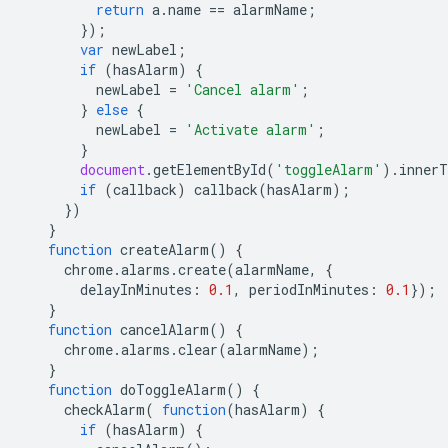
return
a
.
name
==
alarmName
;
});
var
newLabel
;
if
(
hasAlarm
)
{
newLabel
=
'Cancel alarm'
;
}
else
{
newLabel
=
'Activate alarm'
;
}
document
.
getElementById
(
'toggleAlarm'
).
innerT
if
(
callback
)
callback
(
hasAlarm
);
})
}
function
createAlarm
()
{
chrome
.
alarms
.
create
(
alarmName
,
{
delayInMinutes
:
0.1
,
periodInMinutes
:
0.1
});
}
function
cancelAlarm
()
{
chrome
.
alarms
.
clear
(
alarmName
);
}
function
doToggleAlarm
()
{
checkAlarm
(
function
(
hasAlarm
)
{
if
(
hasAlarm
)
{