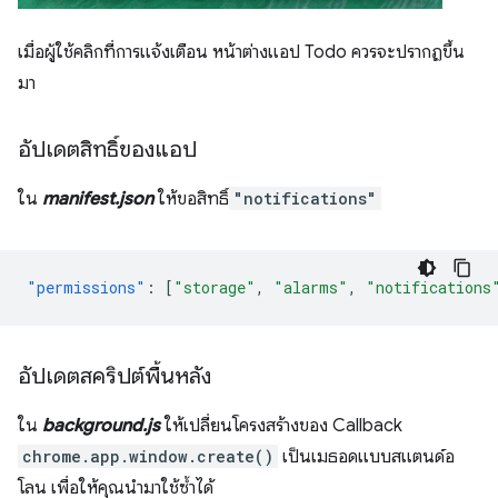
เมื่อผู้ใช้คลิกที่การแจ้งเตือน หน้าต่างแอป Todo ควรจะปรากฏขึ้น
มา
อัปเดตสิทธิ์ของแอป
ใน
manifest.json
ให้ขอสิทธิ์
"notifications"
"permissions"
:
[
"storage"
,
"alarms"
,
"notifications
อัปเดตสคริปต์พื้นหลัง
ใน
background.js
ให้เปลี่ยนโครงสร้างของ Callback
chrome.app.window.create()
เป็นเมธอดแบบสแตนด์อ
โลน เพื่อให้คุณนำมาใช้ซ้ำได้