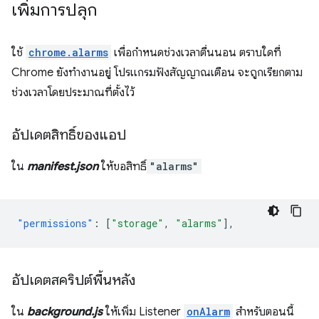
เพิ่มการปลุก
ใช้
chrome.alarms
เพื่อกำหนดช่วงเวลาตื่นนอน ตราบใดที่
Chrome ยังทำงานอยู่ โปรแกรมฟังสัญญาณเตือน จะถูกเรียกตาม
ช่วงเวลาโดยประมาณที่ตั้งไว้
อัปเดตสิทธิ์ของแอป
ใน
manifest.json
ให้ขอสิทธิ์
"alarms"
"permissions"
:
[
"storage"
,
"alarms"
],
อัปเดตสคริปต์พื้นหลัง
ใน
background.js
ให้เพิ่ม Listener
onAlarm
สำหรับตอนนี้