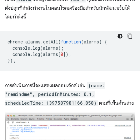
ตั้งปลุกที่กำลังทำงานในคอนโซลเครื่องมือสำหรับนักพัฒนาเว็บได้
โดยทำดังนี้
chrome
.
alarms
.
getAll
(
function
(
alarms
)
{
console
.
log
(
alarms
);
console
.
log
(
alarms
[
0
]);
});
การดำเนินการนี้จะแสดงผลออบเจ็กต์ เช่น
{name:
"remindme", periodInMinutes: 0.1,
scheduledTime: 1397587981166.858}
ตามที่เห็นด้านล่าง