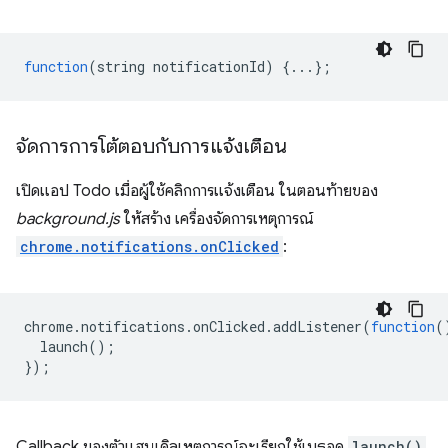
function
(
string
notificationId
)
{...};
จัดการการโต้ตอบกับการแจ้งเตือน
เปิดแอป Todo เมื่อผู้ใช้คลิกการแจ้งเตือน ในตอนท้ายของ
background.js
ให้สร้าง เครื่องจัดการเหตุการณ์
chrome.notifications.onClicked
:
chrome
.
notifications
.
onClicked
.
addListener
(
function
(
launch
();
});
Callback ของตัวแฮนเดิลเหตุการณ์จะเรียกใช้เมธอด
launch()