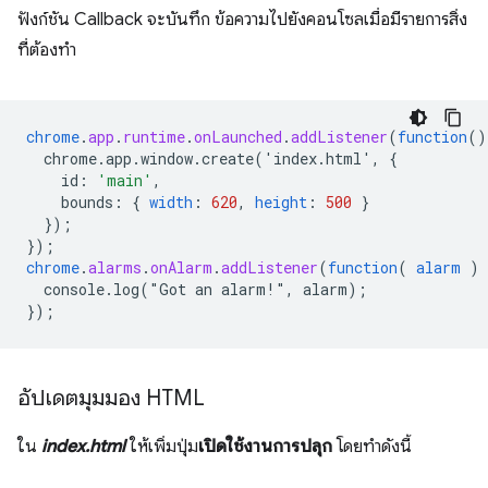
ฟังก์ชัน Callback จะบันทึก ข้อความไปยังคอนโซลเมื่อมีรายการสิ่ง
ที่ต้องทำ
chrome
.
app
.
runtime
.
onLaunched
.
addListener
(
function
()
chrome.app.window.create('index.html',
{
id
:
'main'
,
bounds
:
{
width
:
620
,
height
:
500
}
}
);
}
);
chrome
.
alarms
.
onAlarm
.
addListener
(
function
(
alarm
)
console.log("Got
an
alarm!",
alarm)
;
}
);
อัปเดตมุมมอง HTML
ใน
index.html
ให้เพิ่มปุ่ม
เปิดใช้งานการปลุก
โดยทำดังนี้