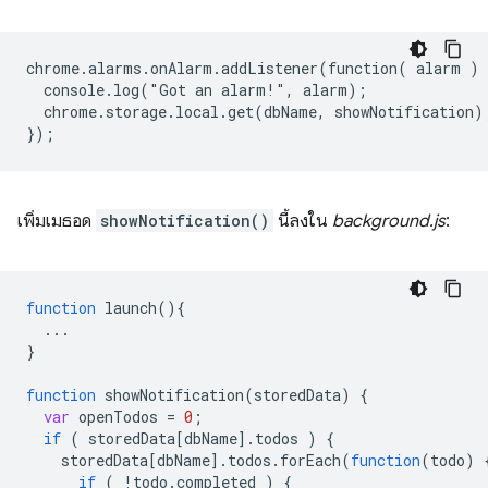
chrome.alarms.onAlarm.addListener(function( alarm ) {
  console.log("Got an alarm!", alarm);

  chrome.storage.local.get(dbName, showNotification);
เพิ่มเมธอด
showNotification()
นี้ลงใน
background.js
:
function
launch
()
{
...
}
function
showNotification
(
storedData
)
{
var
openTodos
=
0
;
if
(
storedData
[
dbName
]
.
todos
)
{
storedData
[
dbName
]
.
todos
.
forEach
(
function
(
todo
)
if
(
!
todo
.
completed
)
{