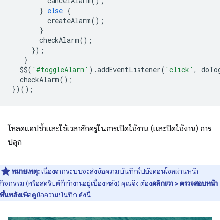
cancelAlarm
();
}
else
{
createAlarm
();
}
checkAlarm
();
});
}
$$
(
'#toggleAlarm'
).
addEventListener
(
'click'
,
doTo
checkAlarm
();
})();
โหลดแอปซ้ำและใช้เวลาสักครู่ในการเปิดใช้งาน (และปิดใช้งาน) การ
ปลุก
หมายเหตุ:
เนื่องจากระบบจะส่งข้อความบันทึกไปยังคอนโซลผ่านหน้า
กิจกรรม (หรือสคริปต์ที่ทำงานอยู่เบื้องหลัง) คุณจึง ต้อง
คลิกขวา > ตรวจสอบหน้า
พื้นหลัง
เพื่อดูข้อความบันทึก ดังนี้