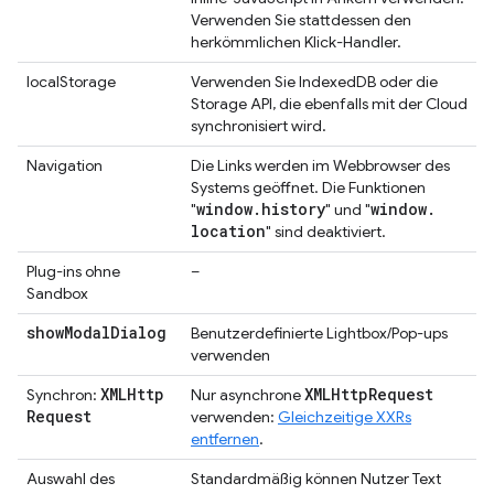
Verwenden Sie stattdessen den
herkömmlichen Klick-Handler.
localStorage
Verwenden Sie IndexedDB oder die
Storage API, die ebenfalls mit der Cloud
synchronisiert wird.
Navigation
Die Links werden im Webbrowser des
Systems geöffnet. Die Funktionen
window
.
history
window
.
"
" und "
location
" sind deaktiviert.
Plug-ins ohne
–
Sandbox
show
Modal
Dialog
Benutzerdefinierte Lightbox/Pop-ups
verwenden
XMLHttp
XMLHttp
Request
Synchron:
Nur asynchrone
Request
verwenden:
Gleichzeitige XXRs
entfernen
.
Auswahl des
Standardmäßig können Nutzer Text