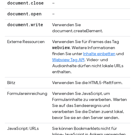
document
.
close
–
document
.
open
–
document
.
write
Verwenden Sie
document.createElement.
Externe Ressourcen
Verwenden Sie für iFrames das Tag
webview
. Weitere Informationen
finden Sie unter
Inhalte einbetten
und
Webview Tag API
. Video- und
Audioinhalte dürfen nicht lokale URLs
enthalten.
Blitz
Verwenden Sie die HTML5-Plattform.
Formulareinreichung
Verwenden Sie JavaScript, um
Formularinhalte zu verarbeiten. Warten
Sie auf das Sendeereignis und
verarbeiten Sie die Daten zuerst lokal,
bevor Sie sie an den Server senden.
JavaScript: URLs
Sie können Bookmarklets nicht für
Inline-JavaScript in Ankern verwenden.