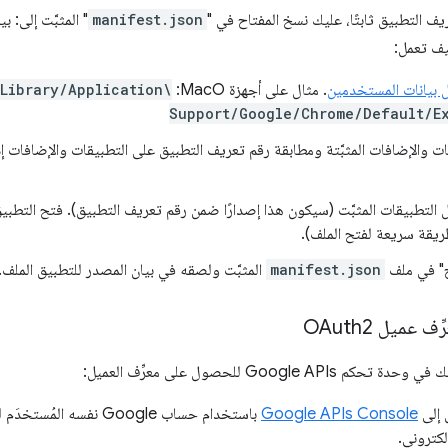
ف التطبيق ثابتًا، عليك نسخ المفتاح في "
manifest.json
" المثبَّت إلى: ب
يف تعمل:
ل بيانات المستخدمين
. مثال على أجهزة MacO:
Library/Application\
Support/Google/Chrome/Default/E
ات والإضافات المثبَّتة ومطابقة رقم تعريف التطبيق على التطبيقات والإضافات إد
يل التطبيقات المثبَّت (سيكون هذا إصدارًا ضمن رقم تعريف التطبيق). فتح التطبي
ح" في ملف
manifest.json
المثبَّت ولصقه في بيان المصدر للتطبيق الملف.
عميل OAuth2
Google  للحصول على معرِّف العميل:
 إلى
Google APIs Console
باستخدام حساب Google نفس