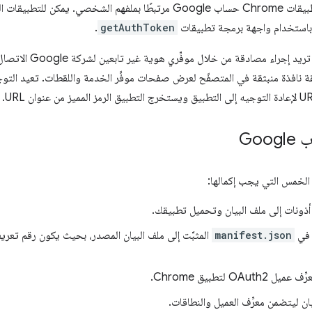
باستخدام واجهة برمجة تطبيقات
getAuthToken
.
 إجراء مصادقة من خلال موفِّري هوية غير تابعين لشركة Google الاتصال بـ
Goo
الخمس التي يجب إكمالها:
أذونات إلى ملف البيان وتحميل تطبيقك.
 في
manifest.json
المثبَّت إلى ملف البيان المصدر، بحيث يكون رقم تعري
OAut لتطبيق Chrome.
يان ليتضمن معرِّف العميل والنطاقات.