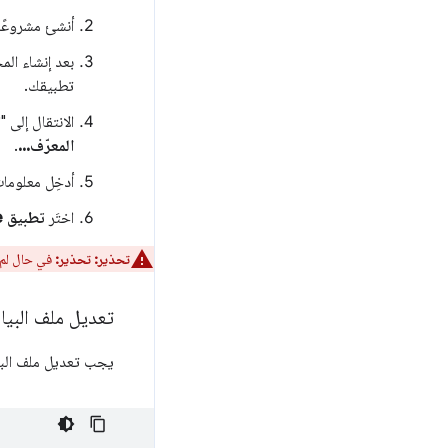
أنشئ مشروعًا
بعد إنشاء ال
تطبيقك.
الانتقال إلى 
المعرّف...
.
أدخِل معلومات
اختَر
تطبيق Chrome
تحذير:
تحذير:
في حال لم 
تعديل ملف البيان باست
يجب تعديل ملف البيان 