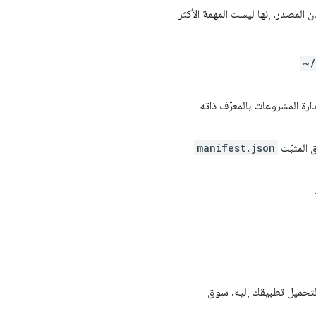
يان المصدر. إنها ليست المهمة الأكثر
~/
ارة المشروعات بالمعرّف ذاته
ق المثبّت
manifest.json
ه المُستخدَم لتحميل تطبيقك إليه. سوق