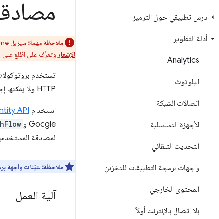
مصادقة
درس تطبيقي حول الترميز
أدلة التطوير
ملاحظة مهمة:
سيزيل Chrome دعم تطبيقات Chrome على جميع الأنظمة الأساسية. متصفح Chrome سيستمر "سوق Chrome الإلكتروني" في إتاحة الإضافات.
الإشعار
وتعرَّف على اطّلِع على
Analytics
البلوتوث
HTTP ولا يمكنها إجراء عمليات إعادة توجيه أو تعيين ملفات تعريف الارتباط.
اتصالات الشبكة
استخدام
tity API
Google و
hFlow
الأجهزة التسلسلية
لمصادقة المستخدمي
التحديث التلقائي
ملاحظة:
عيّنات واجهة بر
واجهات برمجة التطبيقات للتخزين
المحتوى الخارجي
آلية العمل
بلا اتصال بالإنترنت أولاً