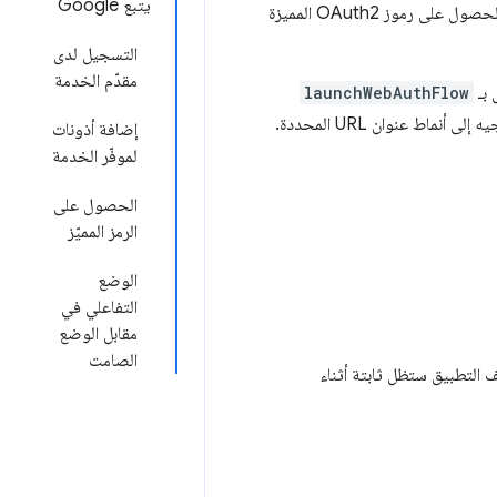
يتبع Google
يمتلك مستخدمو تطبيقات Chrome حساب Google مرتبطًا بملفهم الشخصي. يمكن للتطبيقات الحصول على رموز OAuth2 المميزة
التسجيل لدى
مقدّم الخدمة
launchWebAuthFlow
تستخدم هذه الطريقة نافذة منبثقة في المتصفّح لعرض صفحات موفِّر الخدمة واللقطات. تعيد التوجيه إلى أنماط عنوان URL المحددة.
إضافة أذونات
لموفّر الخدمة
الحصول على
الرمز المميّز
الوضع
التفاعلي في
مقابل الوضع
الصامت
ف التطبيق ستظل ثابتة أثناء