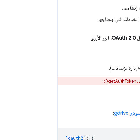
ة
إنشاء...
.
 الخدمات التي يحتاجها
إنشاء عميل OAuth 2.0. الزر الأزرق
دارة الإضافات).
ك.
getAuthToken()
:
موذج gdrive
:
"oauth2"
:
{