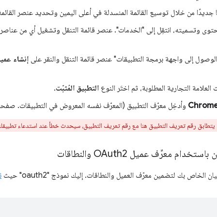
 جديدًا من خلال توسيع القائمة المنسدلة في أعلى اليمين وتحديد عنصر القائم
محتوى وتسميته، انتقِل إلى "الخدمات". عنصر قائمة التنقل وتشغيل أي من عناصر
"الوصول إلى واجهة برمجة التطبيقات" عنصر قائمة التنقل والنقر على
 العلامة التجارية المطلوبة، ثم اختَر النوع
التطبيق المُثبّت
.
وأدخِل معرّف التطبيق (المعرّف نفسه المعروض في التطبيقات. صفحة إ
يتطابق رقم تعريف التطبيق هنا مع رقم تعريف التطبيق، سيحدث خطأ عند استدعاء تطبيق
خدام معرِّف عميل OAuth2 والنطاقات
الخاص بك لتضمين معرّف العميل والنطاقات. إليك نموذج "oauth2" حيث
ن