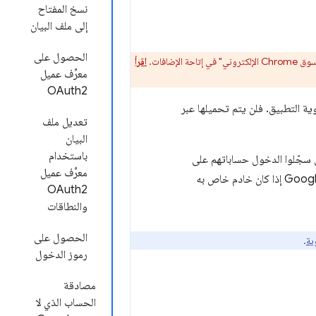
نسخ المفتاح
إلى ملف البيان
الحصول على
اقرأ
معرِّف عميل
OAuth2
الويب ميزات HTTP، بينما يتم تشغيل تطبيقات Chrome داخل حاوية التطبيق. فلن يتم تحميلها عبر
تعديل ملف
البيان
باستخدام
سجّلوا الدخول حساباتهم على
معرِّف عميل
للمستخدمين الذين سجّلوا الدخول إلى حساب غير تابع لـ Google إذا كان خادم خاص به
OAuth2
والنطاقات
الحصول على
ية
.
رموز الدخول
مصادقة
الحساب الذي لا