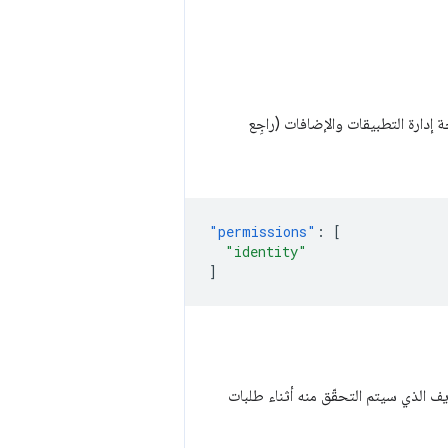
إدارة التطبيقات والإضافات (راجِع
"permissions"
:
[
"identity"
]
في Google، ستقدم عنوان URL الخاص رقم التعريف الذي سيتم التحقّق منه أثناء طلبات