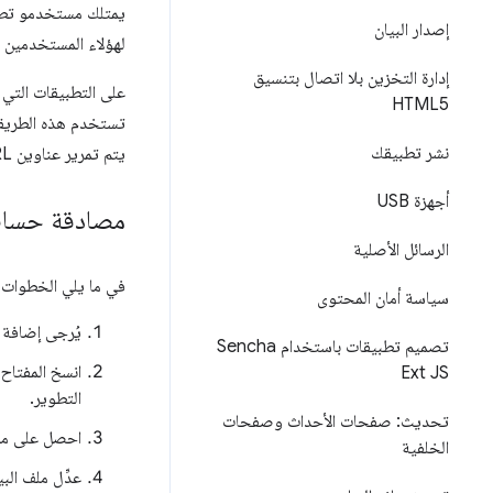
إصدار البيان
لهؤلاء المستخدمين 
إدارة التخزين بلا اتصال بتنسيق
على التطبيقات التي تريد
HTML5
نشر تطبيقك
يتم تمرير عناوين URL لإعادة التوجيه إلى التطبيق ويستخرج التطبيق الرمز المميز من عنوان URL.
أجهزة USB
مصادقة حساب gle
الرسائل الأصلية
في ما يلي الخطوات 
سياسة أمان المحتوى
يُرجى إضافة 
تصميم تطبيقات باستخدام Sencha
انسخ المفتاح
Ext JS
التطوير.
تحديث: صفحات الأحداث وصفحات
احصل على معرِّف عميل h2
الخلفية
عدِّل ملف الب