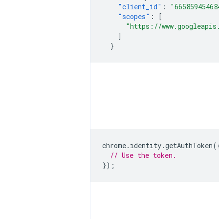
"client_id"
:
"66585945468
"scopes"
:
[
"https://www.googleapis
]
}
chrome
.
identity
.
getAuthToken
(
// Use the token.
});