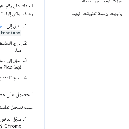
ميزات الويب غير المفعّلة
للحفاظ على رقم تعري
واجهات برمجة تطبيقات الويب
رشاقة، ولكن إليك ك
انتقِل إلى
دلي
xtensions
إدراج التطبيق
هنا.
انتقِل إلى دل
(يُعدّ Pico طريقة سريعة لفتح الملف).
انسخ "المفتا
الحصول على معرِّف 
عليك تسجيل تطبيقك في وحدة تحكم APIs
سجِّل الدخول
Chrome الإلكتروني.