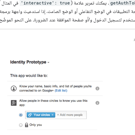
getAuthTo
، يمكنك تمرير علامة (
'interactive': true
في المثال أ
ة التطبيقات في الوضع التفاعلي أو الوضع الصامت. إذا استدعيت واجهة برمجة
خدم لتسجيل الدخول و/أو صفحة الموافقة عند الضرورة، على النحو الموضّح ف