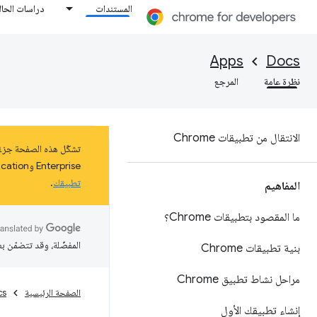
المستندات
دراسات الحال
Apps
Docs
نظرة عامة
المرجع
الانتقال من تطبيقات Chrome
Enterprise وEducation على نظام التشغيل ChromeOS حتى كانون الثاني (يناير) 2025 على الأقل. اطّلِع على مزيد من المعلومات عن
تطبيقك
.
المفاهيم
ما المقصود بتطبيقات Chrome؟
المفضّلة، وقد تتضمّن ب
بنية تطبيقات Chrome
مراحل نشاط تطبيق Chrome
الصفحة الرئيسية
cs
إنشاء تطبيقك الأول