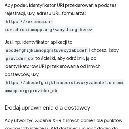
Aby podać identyfikator URI przekierowania podczas
rejestracji, użyj adresu URL formularza:
https://<extension-
id>.chromiumapp.org/<anything-here>
Jeśli np. identyfikator aplikacji to
abcdefghijklmnopqrstuvwxyzabcdef
i chcesz, żeby
provider_cb
to ścieżki, aby odróżnić ją od
identyfikatorów URI przekierowania od innych
dostawców, użyj:
https://abcdefghijklmnopqrstuvwxyzabcdef.chromi
umapp.org/provider_cb
Dodaj uprawnienia dla dostawcy
Aby utworzyć żądania XHR z innych domen dla punktów
końcowych interfejsu API dostawcy, musisz dodać do