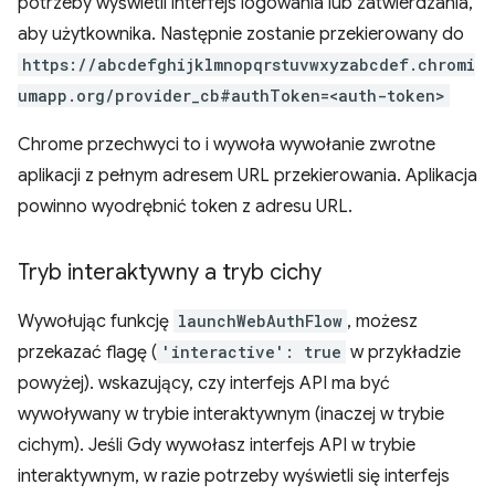
potrzeby wyświetli interfejs logowania lub zatwierdzania,
aby użytkownika. Następnie zostanie przekierowany do
https://abcdefghijklmnopqrstuvwxyzabcdef.chromi
umapp.org/provider_cb#authToken=<auth-token>
Chrome przechwyci to i wywoła wywołanie zwrotne
aplikacji z pełnym adresem URL przekierowania. Aplikacja
powinno wyodrębnić token z adresu URL.
Tryb interaktywny a tryb cichy
Wywołując funkcję
launchWebAuthFlow
, możesz
przekazać flagę (
'interactive': true
w przykładzie
powyżej). wskazujący, czy interfejs API ma być
wywoływany w trybie interaktywnym (inaczej w trybie
cichym). Jeśli Gdy wywołasz interfejs API w trybie
interaktywnym, w razie potrzeby wyświetli się interfejs