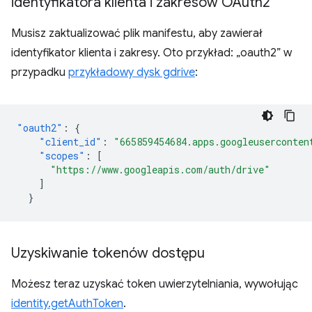
identyfikatora klienta i zakresów OAuth2
Musisz zaktualizować plik manifestu, aby zawierał
identyfikator klienta i zakresy. Oto przykład: „oauth2” w
przypadku
przykładowy dysk gdrive
:
"oauth2"
:
{
"client_id"
:
"665859454684.apps.googleuserconten
"scopes"
:
[
"https://www.googleapis.com/auth/drive"
]
}
Uzyskiwanie tokenów dostępu
Możesz teraz uzyskać token uwierzytelniania, wywołując
identity.getAuthToken
.