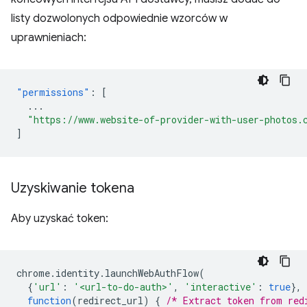
listy dozwolonych odpowiednie wzorców w
uprawnieniach:
"permissions"
:
[
...
"https://www.website-of-provider-with-user-photos.
]
Uzyskiwanie tokena
Aby uzyskać token:
chrome
.
identity
.
launchWebAuthFlow
(
{
'url'
:
'<url-to-do-auth>'
,
'interactive'
:
true
},
function
(
redirect_url
)
{
/* Extract token from red