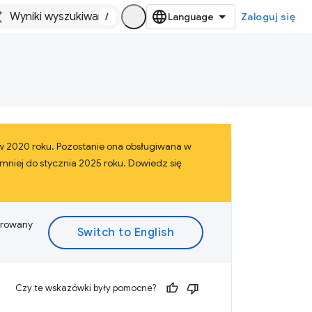
/
Zaloguj się
a w 2020 roku. Pozostanie ona obsługiwana w
mniej do stycznia 2025 roku. Dowiedz się
ferowany
Czy te wskazówki były pomocne?