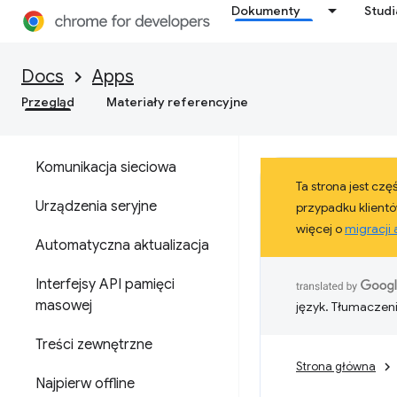
Ćwiczenia z programowania
Dokumenty
Stud
Przewodniki dla programistów
Docs
Apps
Analytics
Przegląd
Materiały referencyjne
Bluetooth
Komunikacja sieciowa
Ta strona jest cz
Urządzenia seryjne
przypadku klientó
więcej o
migracji a
Automatyczna aktualizacja
Interfejsy API pamięci
masowej
język. Tłumaczen
Treści zewnętrzne
Strona główna
Najpierw offline