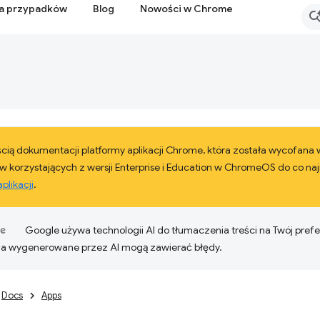
ia przypadków
Blog
Nowości w Chrome
ęścią dokumentacji platformy aplikacji Chrome, która została wycofan
w korzystających z wersji Enterprise i Education w ChromeOS do co naj
plikacji
.
Google używa technologii AI do tłumaczenia treści na Twój pre
ia wygenerowane przez AI mogą zawierać błędy.
Docs
Apps