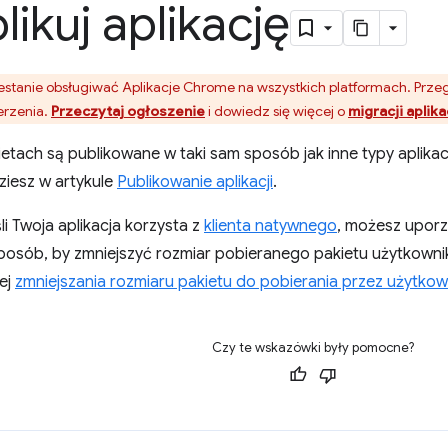
ikuj aplikację
stanie obsługiwać Aplikacje Chrome na wszystkich platformach. Prze
erzenia.
Przeczytaj ogłoszenie
i dowiedz się więcej o
migracji aplika
kietach są publikowane w taki sam sposób jak inne typy apli
dziesz w artykule
Publikowanie aplikacji
.
li Twoja aplikacja korzysta z
klienta natywnego
, możesz uporzą
 sposób, by zmniejszyć rozmiar pobieranego pakietu użytkowni
ej
zmniejszania rozmiaru pakietu do pobierania przez użytkow
Czy te wskazówki były pomocne?