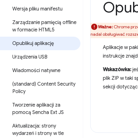
Opubl
Wersja pliku manifestu
Zarządzanie pamięcią offline
Ważne:
Chrome prze
w formacie HTML5
nadal obsługiwać rozsz
Opublikuj aplikację
Aplikacje w pa
instrukcje znaj
Urządzenia USB
Wskazówka:
jeś
Wiadomości natywne
plik ZIP w taki
(standard) Content Security
sekcji dotycząc
Policy
Tworzenie aplikacji za
pomocą Sencha Ext JS
Aktualizacja: strony
wydarzeń i strony w tle