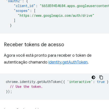
"oauth2"
:
{
"client_id"
:
"665859454684.apps.googleuserconten
"scopes"
:
[
"https://www.googleapis.com/auth/drive"
]
}
Receber tokens de acesso
Agora você está pronto para receber o token de
autenticação chamando
identity.getAuthToken
.
chrome
.
identity
.
getAuthToken
({
'interactive'
:
true
}
// Use the token.
});