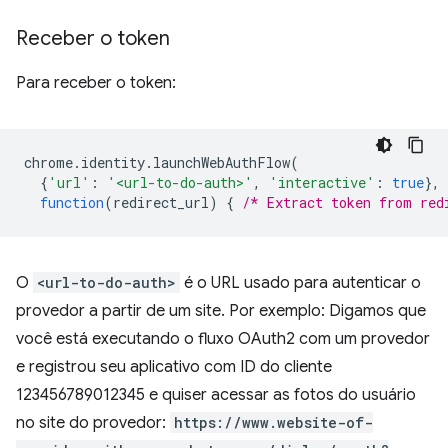
Receber o token
Para receber o token:
chrome
.
identity
.
launchWebAuthFlow
(
{
'url'
:
'<url-to-do-auth>'
,
'interactive'
:
true
},
function
(
redirect_url
)
{
/* Extract token from red
O
<url-to-do-auth>
é o URL usado para autenticar o
provedor a partir de um site. Por exemplo: Digamos que
você está executando o fluxo OAuth2 com um provedor
e registrou seu aplicativo com ID do cliente
123456789012345 e quiser acessar as fotos do usuário
no site do provedor:
https://www.website-of-