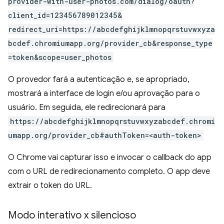
provider-with-user-photos.com/dialog/oauth?
client_id=123456789012345&
redirect_uri=https://abcdefghijklmnopqrstuvwxyza
bcdef.chromiumapp.org/provider_cb&response_type
=token&scope=user_photos
O provedor fará a autenticação e, se apropriado,
mostrará a interface de login e/ou aprovação para o
usuário. Em seguida, ele redirecionará para
https://abcdefghijklmnopqrstuvwxyzabcdef.chromi
umapp.org/provider_cb#authToken=<auth-token>
O Chrome vai capturar isso e invocar o callback do app
com o URL de redirecionamento completo. O app deve
extrair o token do URL.
Modo interativo x silencioso