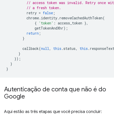
// access token was invalid. Retry once wit
// a fresh token.
retry
=
false
;
chrome
.
identity
.
removeCachedAuthToken
(
{
'token'
:
access_token
},
getTokenAndXhr
);
return
;
}
callback
(
null
,
this
.
status
,
this
.
responseTex
}
});
}
}
Autenticação de conta que não é do
Google
Aqui estão as três etapas que você precisa concluir: