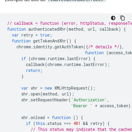
// callback = function (error, httpStatus, responseT
function
authenticatedXhr
(
method
,
url
,
callback
)
{
var
retry
=
true
;
function
getTokenAndXhr
()
{
chrome
.
identity
.
getAuthToken
({
/* details */
},
function
(
access_to
if
(
chrome
.
runtime
.
lastError
)
{
callback
(
chrome
.
runtime
.
lastError
);
return
;
}
var
xhr
=
new
XMLHttpRequest
();
xhr
.
open
(
method
,
url
);
xhr
.
setRequestHeader
(
'Authorization'
,
'Bearer '
+
access_token
)
xhr
.
onload
=
function
()
{
if
(
this
.
status
===
401
 && 
retry
)
{
// This status may indicate that the cache