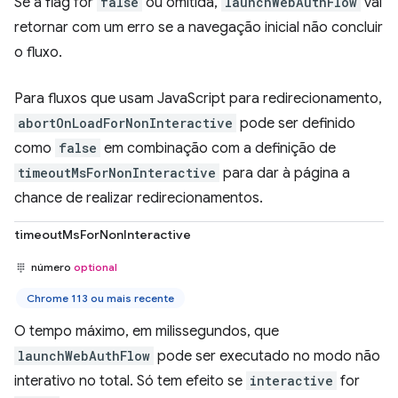
Se a flag for
false
ou omitida,
launchWebAuthFlow
vai
retornar com um erro se a navegação inicial não concluir
o fluxo.
Para fluxos que usam JavaScript para redirecionamento,
abortOnLoadForNonInteractive
pode ser definido
como
false
em combinação com a definição de
timeoutMsForNonInteractive
para dar à página a
chance de realizar redirecionamentos.
timeoutMsForNonInteractive
número
optional
Chrome 113 ou mais recente
O tempo máximo, em milissegundos, que
launchWebAuthFlow
pode ser executado no modo não
interativo no total. Só tem efeito se
interactive
for