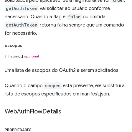
solicitados pelo aplicativo. Se a flag interativa for
true
,
getAuthToken
vai solicitar ao usuário conforme
necessário. Quando a flag é
false
ou omitida,
getAuthToken
retorna falha sempre que um comando
for necessário.
escopos
string[]
opcional
Uma lista de escopos do OAuth2 a serem solicitados.
Quando o campo
scopes
está presente, ele substitui a
lista de escopos especificados em manifest.json.
Web
Auth
Flow
Details
PROPRIEDADES