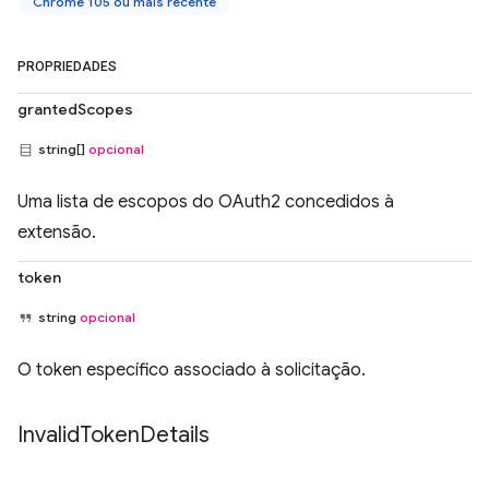
Chrome 105 ou mais recente
PROPRIEDADES
grantedScopes
string[]
opcional
Uma lista de escopos do OAuth2 concedidos à
extensão.
token
string
opcional
O token específico associado à solicitação.
Invalid
Token
Details