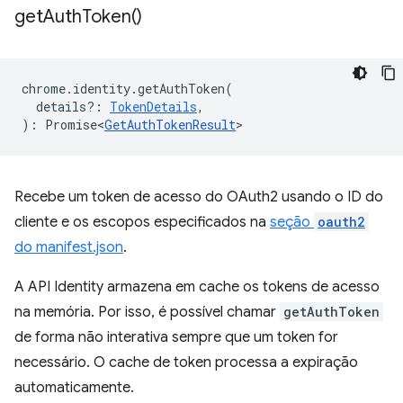
get
Auth
Token(
)
chrome
.
identity
.
getAuthToken
(
details?
:
TokenDetails
,
)
:
Promise<
GetAuthTokenResult
>
Recebe um token de acesso do OAuth2 usando o ID do
cliente e os escopos especificados na
seção
oauth2
do manifest.json
.
A API Identity armazena em cache os tokens de acesso
na memória. Por isso, é possível chamar
getAuthToken
de forma não interativa sempre que um token for
necessário. O cache de token processa a expiração
automaticamente.