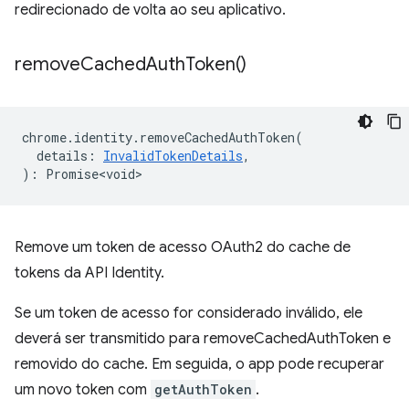
redirecionado de volta ao seu aplicativo.
remove
Cached
Auth
Token(
)
chrome
.
identity
.
removeCachedAuthToken
(
details
:
InvalidTokenDetails
,
)
:
Promise<void>
Remove um token de acesso OAuth2 do cache de
tokens da API Identity.
Se um token de acesso for considerado inválido, ele
deverá ser transmitido para removeCachedAuthToken e
removido do cache. Em seguida, o app pode recuperar
um novo token com
getAuthToken
.