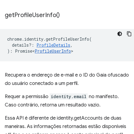
get
Profile
User
Info(
)
chrome
.
identity
.
getProfileUserInfo
(
details?
:
ProfileDetails
,
)
:
Promise<
ProfileUserInfo
>
Recupera o endereço de e-mail e o ID do Gaia ofuscado
do usuário conectado a um perfil.
Requer a permissão
identity.email
no manifesto.
Caso contrário, retorna um resultado vazio.
Essa API é diferente de identity.getAccounts de duas
maneiras. As informações retornadas estão disponíveis