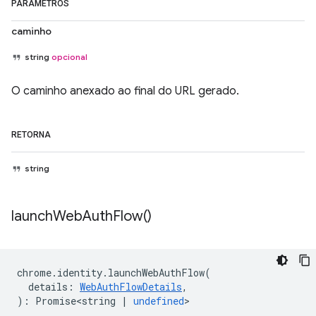
PARÂMETROS
caminho
string
opcional
O caminho anexado ao final do URL gerado.
RETORNA
string
launch
Web
Auth
Flow(
)
chrome
.
identity
.
launchWebAuthFlow
(
details
:
WebAuthFlowDetails
,
)
:
Promise<string
|
undefined
>