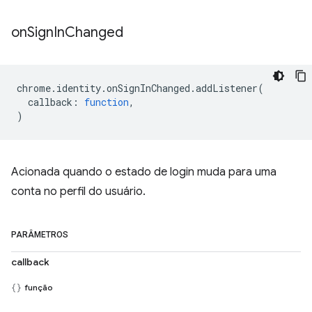
on
Sign
In
Changed
chrome
.
identity
.
onSignInChanged
.
addListener
(
callback
:
function
,
)
Acionada quando o estado de login muda para uma
conta no perfil do usuário.
PARÂMETROS
callback
função