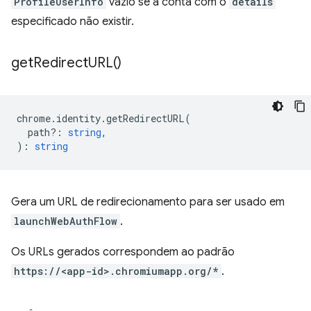
ProfileUserInfo
vazio se a conta com o
details
especificado não existir.
get
Redirect
URL(
)
chrome
.
identity
.
getRedirectURL
(
path?
:
string
,
)
:
string
Gera um URL de redirecionamento para ser usado em
launchWebAuthFlow
.
Os URLs gerados correspondem ao padrão
https://<app-id>.chromiumapp.org/*
.