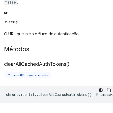
false
.
url
string
O URL que inicia o fluxo de autenticação.
Métodos
clear
All
Cached
Auth
Tokens(
)
Chrome 87 ou mais recente
chrome
.
identity
.
clearAllCachedAuthTokens
()
:
Promise<