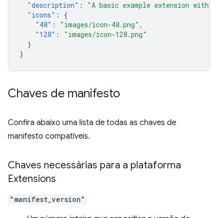
"description"
:
"A basic example extension with o
"icons"
:
{
"48"
:
"images/icon-48.png"
,
"128"
:
"images/icon-128.png"
}
}
Chaves de manifesto
Confira abaixo uma lista de todas as chaves de
manifesto compatíveis.
Chaves necessárias para a plataforma
Extensions
"manifest_version"