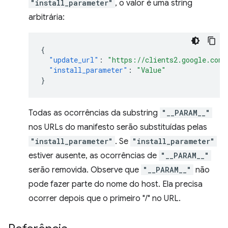
"install_parameter"
, o valor é uma string
arbitrária:
{
"update_url"
:
"https://clients2.google.com/
"install_parameter"
:
"Value"
}
Todas as ocorrências da substring
"__PARAM__"
nos URLs do manifesto serão substituídas pelas
"install_parameter"
. Se
"install_parameter"
estiver ausente, as ocorrências de
"__PARAM__"
serão removida. Observe que
"__PARAM__"
não
pode fazer parte do nome do host. Ela precisa
ocorrer depois que o primeiro "/" no URL.