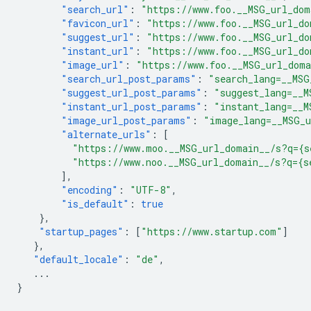
"search_url"
:
"https://www.foo.__MSG_url_dom
"favicon_url"
:
"https://www.foo.__MSG_url_do
"suggest_url"
:
"https://www.foo.__MSG_url_do
"instant_url"
:
"https://www.foo.__MSG_url_do
"image_url"
:
"https://www.foo.__MSG_url_dom
"search_url_post_params"
:
"search_lang=__MSG
"suggest_url_post_params"
:
"suggest_lang=__M
"instant_url_post_params"
:
"instant_lang=__M
"image_url_post_params"
:
"image_lang=__MSG_
"alternate_urls"
:
[
"https://www.moo.__MSG_url_domain__/s?q={s
"https://www.noo.__MSG_url_domain__/s?q={s
],
"encoding"
:
"UTF-8"
,
"is_default"
:
true
},
"startup_pages"
:
[
"https://www.startup.com"
]
},
"default_locale"
:
"de"
,
...
}