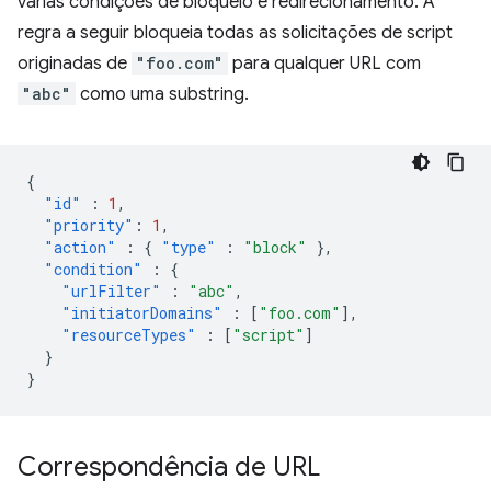
várias condições de bloqueio e redirecionamento. A
regra a seguir bloqueia todas as solicitações de script
originadas de
"foo.com"
para qualquer URL com
"abc"
como uma substring.
{
"id"
:
1
,
"priority"
:
1
,
"action"
:
{
"type"
:
"block"
},
"condition"
:
{
"urlFilter"
:
"abc"
,
"initiatorDomains"
:
[
"foo.com"
],
"resourceTypes"
:
[
"script"
]
}
}
Correspondência de URL