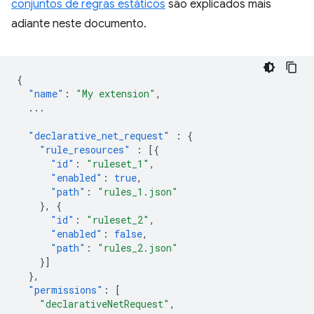
conjuntos de regras estáticos
são explicados mais
adiante neste documento.
{
"name"
:
"My extension"
,
...
"declarative_net_request"
:
{
"rule_resources"
:
[{
"id"
:
"ruleset_1"
,
"enabled"
:
true
,
"path"
:
"rules_1.json"
},
{
"id"
:
"ruleset_2"
,
"enabled"
:
false
,
"path"
:
"rules_2.json"
}]
},
"permissions"
:
[
"declarativeNetRequest"
,