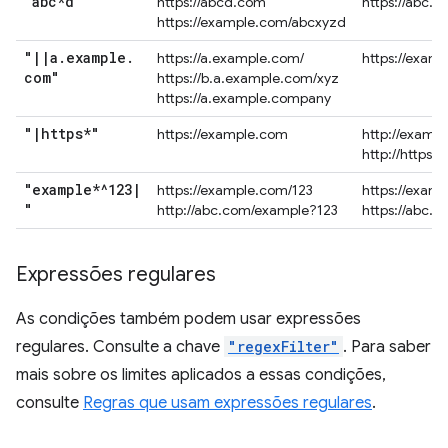
"abc*d"
https://abcd.com
https://abc.
https://example.com/abcxyzd
"
|
|
a
.
example
.
https://a.example.com/
https://exam
com"
https://b.a.example.com/xyz
https://a.example.company
"
|
https*"
https://example.com
http://examp
http://https.
"example*^123
|
https://example.com/123
https://exam
"
http://abc.com/example?123
https://abc.
Expressões regulares
As condições também podem usar expressões
regulares. Consulte a chave
"regexFilter"
. Para saber
mais sobre os limites aplicados a essas condições,
consulte
Regras que usam expressões regulares
.