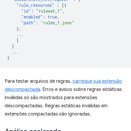
"rule_resources"
:
[{
"id"
:
"ruleset_1"
,
"enabled"
:
true
,
"path"
:
"rules_1.json"
},
...
]
}
...
}
Para testar arquivos de regras,
carregue sua extensão
descompactada
. Erros e avisos sobre regras estáticas
inválidas só são mostrados para extensões
descompactadas. Regras estáticas inválidas em
extensões compactadas são ignoradas.