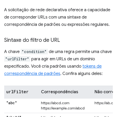
A solicitação de rede declarativa oferece a capacidade
de corresponder URLs com uma sintaxe de
correspondência de padrões ou expressões regulares.
Sintaxe do filtro de URL
A chave
"condition"
de uma regra permite uma chave
"urlFilter"
para agir em URLs de um domínio
especificado. Você cria padrões usando
tokens de
correspondência de padrões
. Confira alguns deles:
url
Filter
Correspondências
Não corre
"abc"
https://abcd.com
https://ab.co
https://example.com/abcd