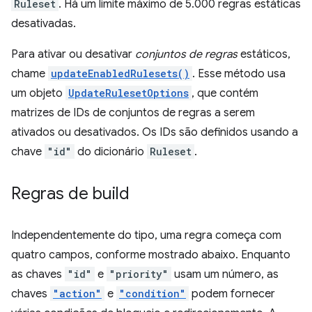
Ruleset
. Há um limite máximo de 5.000 regras estáticas
desativadas.
Para ativar ou desativar
conjuntos de regras
estáticos,
chame
updateEnabledRulesets()
. Esse método usa
um objeto
UpdateRulesetOptions
, que contém
matrizes de IDs de conjuntos de regras a serem
ativados ou desativados. Os IDs são definidos usando a
chave
"id"
do dicionário
Ruleset
.
Regras de build
Independentemente do tipo, uma regra começa com
quatro campos, conforme mostrado abaixo. Enquanto
as chaves
"id"
e
"priority"
usam um número, as
chaves
"action"
e
"condition"
podem fornecer