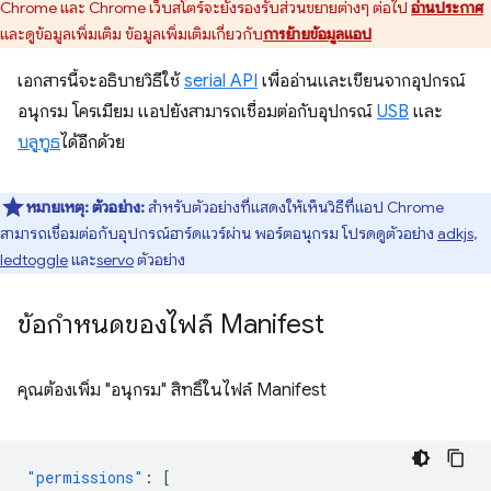
Chrome และ Chrome เว็บสโตร์จะยังรองรับส่วนขยายต่างๆ ต่อไป
อ่านประกาศ
และดูข้อมูลเพิ่มเติม ข้อมูลเพิ่มเติมเกี่ยวกับ
การย้ายข้อมูลแอป
เอกสารนี้จะอธิบายวิธีใช้
serial API
เพื่ออ่านและเขียนจากอุปกรณ์
อนุกรม โครเมียม แอปยังสามารถเชื่อมต่อกับอุปกรณ์
USB
และ
บลูทูธ
ได้อีกด้วย
หมายเหตุ:
ตัวอย่าง:
สำหรับตัวอย่างที่แสดงให้เห็นวิธีที่แอป Chrome
สามารถเชื่อมต่อกับอุปกรณ์ฮาร์ดแวร์ผ่าน พอร์ตอนุกรม โปรดดูตัวอย่าง
adkjs
,
ledtoggle
และ
servo
ตัวอย่าง
ข้อกำหนดของไฟล์ Manifest
คุณต้องเพิ่ม "อนุกรม" สิทธิ์ในไฟล์ Manifest
"permissions"
:
[