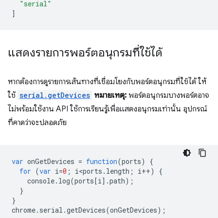
"serial"
]
แสดงรายการพอร์ตอนุกรมที่ใช้ได้
หากต้องการดูรายการเส้นทางที่เชื่อมโยงกับพอร์ตอนุกรมที่ใช้ได้ ให้
ใช้
serial.getDevices
หมายเหตุ:
พอร์ตอนุกรมบางพอร์ตอาจ
ไม่พร้อมใช้งาน API ใช้การเรียนรู้เพื่อแสดงอนุกรมเท่านั้น อุปกรณ์
ที่คาดว่าจะปลอดภัย
var
onGetDevices
=
function
(
ports
)
{
for
(
var
i
=
0
;
i<ports
.
length
;
i
++
)
{
console
.
log
(
ports
[
i
].
path
);
}
}
chrome
.
serial
.
getDevices
(
onGetDevices
);