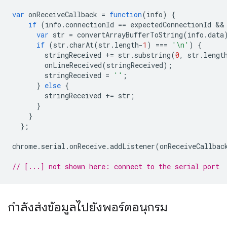
var
onReceiveCallback
=
function
(
info
)
{
if
(
info
.
connectionId
==
expectedConnectionId
 &&
var
str
=
convertArrayBufferToString
(
info
.
data
if
(
str
.
charAt
(
str
.
length
-
1
)
===
'\n'
)
{
stringReceived
+=
str
.
substring
(
0
,
str
.
lengt
onLineReceived
(
stringReceived
);
stringReceived
=
''
;
}
else
{
stringReceived
+=
str
;
}
}
};
chrome
.
serial
.
onReceive
.
addListener
(
onReceiveCallbac
// [...] not shown here: connect to the serial port
กำลังส่งข้อมูลไปยังพอร์ตอนุกรม