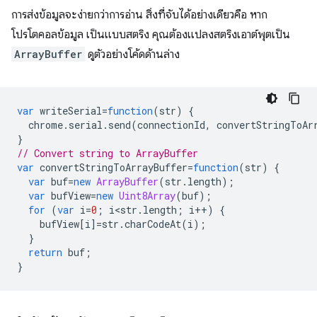
การส่งข้อมูลจะง่ายกว่าการอ่าน สิ่งที่จับได้อย่างเดียวคือ หาก
โปรโตคอลข้อมูล เป็นแบบสตริง คุณต้องแปลงสตริงเอาต์พุตเป็น
ArrayBuffer
ดูตัวอย่างโค้ดด้านล่าง
var
writeSerial
=
function
(
str
)
{
chrome
.
serial
.
send
(
connectionId
,
convertStringToAr
}
// Convert string to ArrayBuffer
var
convertStringToArrayBuffer
=
function
(
str
)
{
var
buf
=
new
ArrayBuffer
(
str
.
length
);
var
bufView
=
new
Uint8Array
(
buf
);
for
(
var
i
=
0
;
i<str
.
length
;
i
++
)
{
bufView
[
i
]
=
str
.
charCodeAt
(
i
);
}
return
buf
;
}