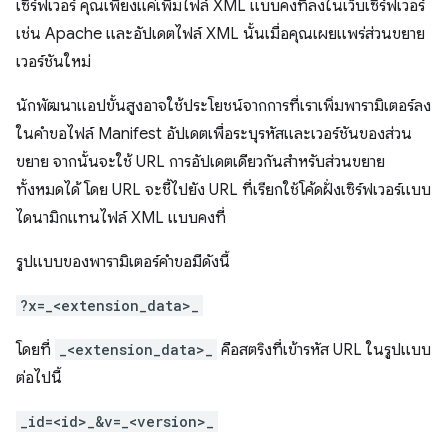
เซิร์ฟเวอร์ คุณเพียงแค่เพิ่มไฟล์ XML แบบคงที่ลงในเว็บเซิร์ฟเวอร์
เช่น Apache และอัปเดตไฟล์ XML นั้นเมื่อคุณเผยแพร่ส่วนขยาย
เวอร์ชันใหม่
นักพัฒนาแอปขั้นสูงอาจใช้ประโยชน์จากการที่เราเพิ่มพารามิเตอร์ลง
ในคําขอไฟล์ Manifest อัปเดตเพื่อระบุรหัสและเวอร์ชันของส่วน
ขยาย จากนั้นจะใช้ URL การอัปเดตเดียวกันสำหรับส่วนขยาย
ทั้งหมดได้ โดย URL จะชี้ไปยัง URL ที่เรียกใช้โค้ดฝั่งเซิร์ฟเวอร์แบบ
ไดนามิกแทนไฟล์ XML แบบคงที่
รูปแบบของพารามิเตอร์คําขอมีดังนี้
?x=_<extension_data>_
โดยที่
_<extension_data>_
คือสตริงที่เข้ารหัส URL ในรูปแบบ
ต่อไปนี้
_id=<id>_&v=_<version>_