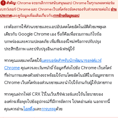
สำคัญ:
Chrome จะยกเลิกการสนับสนุนแอป Chrome ในทุกแพลตฟอร์ม
เบราว์เซอร์ Chrome และ Chrome เว็บสโตร์จะยังคงรองรับส่วนขยายต่อไป
อ่าน
ประกาศ
และดูข้อมูลเพิ่มเติมเกี่ยวกับ
การย้ายข้อมูลแอป
เราต้องการให้ส่วนขยายและแอปอัปเดตโดยอัตโนมัติด้วยเหตุผล
เดียวกับ Google Chrome เอง ซึ่งก็คือเพื่อรวมการแก้ไขข้อ
บกพร่องและความปลอดภัย เพิ่มฟีเจอร์ใหม่หรือการปรับปรุง
ประสิทธิภาพ และปรับปรุงอินเทอร์เฟซผู้ใช้
หากคุณเผยแพร่โดยใช้
แดชบอร์ดสำหรับนักพัฒนาซอฟต์แวร์
Chrome
คุณควร
ละเว้นหน้านี้
ข้อมูลที่ส่งไปยัง Chrome เว็บสโตร์
ที่ผ่านการแสดงตัวอย่างจะพร้อมใช้งานโดยอัตโนมัติในข้อมูลรายการ
Chrome เว็บสโตร์ของส่วนขยายและนำไปใช้งานกับผู้ใช้ปลายทาง
หากคุณฝากไฟล์ CRX ไว้ในเว็บเซิร์ฟเวอร์และใช้นโยบายของ
องค์กรเพื่อพุชไปยังอุปกรณ์ที่มีการจัดการ โปรดอ่านต่อ นอกจากนี้
คุณควรอ่าน
โฮสติ้ง
และ
การบรรจุ
ด้วย