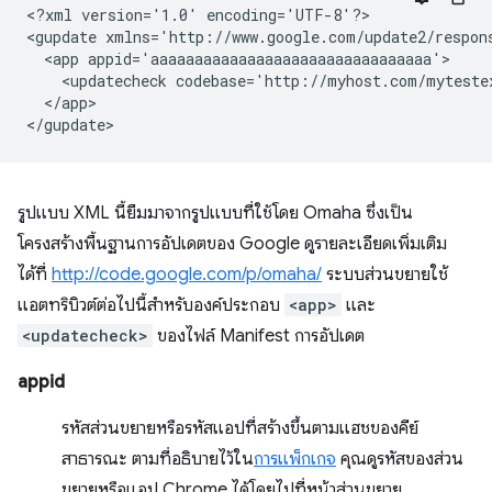
<?xml
version='1.0'
encoding='UTF-8'?>

<gupdate
xmlns='http://www.google.com/update2/respon
<app
<updatecheck
codebase='http://myhost.com/myteste
</app>

รูปแบบ XML นี้ยืมมาจากรูปแบบที่ใช้โดย Omaha ซึ่งเป็น
โครงสร้างพื้นฐานการอัปเดตของ Google ดูรายละเอียดเพิ่มเติม
ได้ที่
http://code.google.com/p/omaha/
ระบบส่วนขยายใช้
แอตทริบิวต์ต่อไปนี้สำหรับองค์ประกอบ
<app>
และ
<updatecheck>
ของไฟล์ Manifest การอัปเดต
appid
รหัสส่วนขยายหรือรหัสแอปที่สร้างขึ้นตามแฮชของคีย์
สาธารณะ ตามที่อธิบายไว้ใน
การแพ็กเกจ
คุณดูรหัสของส่วน
ขยายหรือแอป Chrome ได้โดยไปที่หน้าส่วนขยาย