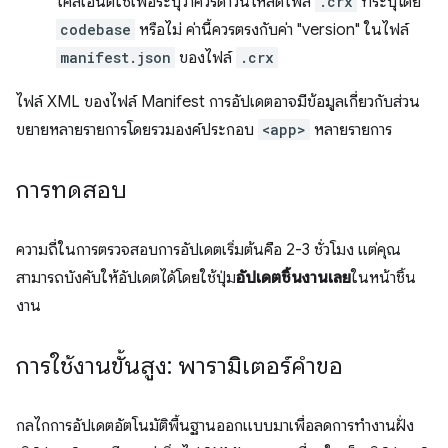
ไคลเอ็นต์ใช้เพื่อระบุว่าควรดาวน์โหลดไฟล์
.crx
ที่ระบุโดย
codebase
หรือไม่ ค่านี้ควรตรงกับค่า "version" ในไฟล์
manifest.json
ของไฟล์
.crx
ไฟล์ XML ของไฟล์ Manifest การอัปเดตอาจมีข้อมูลเกี่ยวกับส่วน
ขยายหลายรายการโดยรวมองค์ประกอบ
<app>
หลายรายการ
การทดสอบ
ความถี่ในการตรวจสอบการอัปเดตเริ่มต้นคือ 2-3 ชั่วโมง แต่คุณ
สามารถบังคับให้อัปเดตได้โดยใช้ปุ่ม
อัปเดตชิ้นงานเลย
ในหน้าชิ้น
งาน
การใช้งานขั้นสูง: พารามิเตอร์คำขอ
กลไกการอัปเดตอัตโนมัติพื้นฐานออกแบบมาเพื่อลดการทำงานฝั่ง