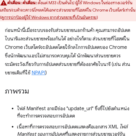
คำเตือน:
คำเตือน:
ตั้งแต่ M33 เป็นต้นไป ผู้ใช้ Windows ในช่องทางเวอร์ชัน
เสถียร/เบต้าจะดาวน์โหลดได้เฉพาะส่วนขยายที่โฮสต์ใน Chrome เว็บสโตร์เท่านั้น
(ดู
การปกป้องผู้ใช้ Windows จากส่วนขยายที่เป็นอันตราย
)
ก่อนหน้านี้เมื่อระบบรองรับส่วนขยายนอกร้านค้า คุณสามารถอัปเดต
ไบนารีและส่วนขยายพร้อมกันได้ อย่างไรก็ตาม ส่วนขยายที่โฮสต์ใน
Chrome เว็บสโตร์จะอัปเดตโดยใช้กลไกการอัปเดตของ Chrome
ซึ่งนักพัฒนาแอปไม่สามารถควบคุมได้ นักพัฒนาส่วนขยายควร
ระมัดระวังเกี่ยวกับการอัปเดตส่วนขยายที่ต้องอาศัยไบนารี (เช่น ส่วน
ขยายเดิมที่ใช้
NPAPI
)
ภาพรวม
ไฟล์ Manifest อาจมีช่อง "update_url" ซึ่งชี้ไปยังตำแหน่ง
ที่จะทำการตรวจสอบการอัปเดต
เนื้อหาที่การตรวจสอบการอัปเดตแสดงคือเอกสาร XML
ไฟล์
Manifest ของการอัปเดต
ที่แสดงรายการส่วนขยายเวอร์ชัน