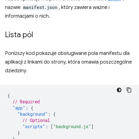
nazwie
manifest.json
, który zawiera ważne i
informacjami o nich.
Lista pól
Poniższy kod pokazuje obsługiwane pola manifestu dla
aplikacji z linkami do strony, która omawia poszczególne
dziedziny.
{
// Required
"app"
:
{
"background"
:
{
// Optional
"scripts"
:
[
"background.js"
]
}
},