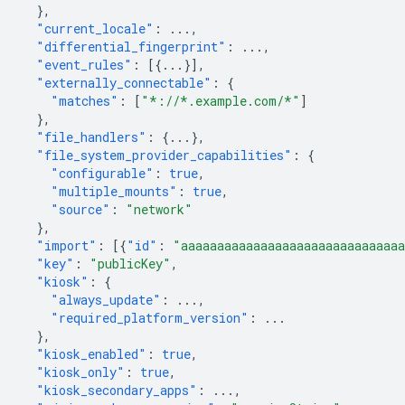
},
"current_locale"
:
...
,
"differential_fingerprint"
:
...
,
"event_rules"
:
[{
...
}],
"externally_connectable"
:
{
"matches"
:
[
"*://*.example.com/*"
]
},
"file_handlers"
:
{
...
},
"file_system_provider_capabilities"
:
{
"configurable"
:
true
,
"multiple_mounts"
:
true
,
"source"
:
"network"
},
"import"
:
[{
"id"
:
"aaaaaaaaaaaaaaaaaaaaaaaaaaaaaa
"key"
:
"publicKey"
,
"kiosk"
:
{
"always_update"
:
...
,
"required_platform_version"
:
...
},
"kiosk_enabled"
:
true
,
"kiosk_only"
:
true
,
"kiosk_secondary_apps"
:
...
,