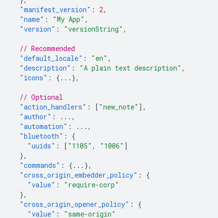
"manifest_version"
:
2
,
"name"
:
"My App"
,
"version"
:
"versionString"
,
// Recommended
"default_locale"
:
"en"
,
"description"
:
"A plain text description"
,
"icons"
:
{
...
},
// Optional
"action_handlers"
:
[
"new_note"
],
"author"
:
...
,
"automation"
:
...
,
"bluetooth"
:
{
"uuids"
:
[
"1105"
,
"1006"
]
},
"commands"
:
{
...
},
"cross_origin_embedder_policy"
:
{
"value"
:
"require-corp"
},
"cross_origin_opener_policy"
:
{
"value"
:
"same-origin"