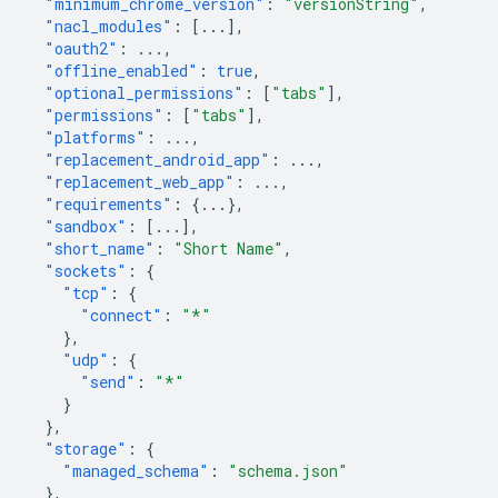
"minimum_chrome_version"
:
"versionString"
,
"nacl_modules"
:
[
...
],
"oauth2"
:
...
,
"offline_enabled"
:
true
,
"optional_permissions"
:
[
"tabs"
],
"permissions"
:
[
"tabs"
],
"platforms"
:
...
,
"replacement_android_app"
:
...
,
"replacement_web_app"
:
...
,
"requirements"
:
{
...
},
"sandbox"
:
[
...
],
"short_name"
:
"Short Name"
,
"sockets"
:
{
"tcp"
:
{
"connect"
:
"*"
},
"udp"
:
{
"send"
:
"*"
}
},
"storage"
:
{
"managed_schema"
:
"schema.json"
},