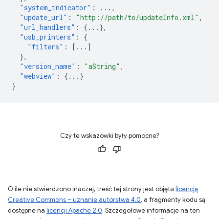
"system_indicator"
:
...
,
"update_url"
:
"http://path/to/updateInfo.xml"
,
"url_handlers"
:
{
...
},
"usb_printers"
:
{
"filters"
:
[
...
]
},
"version_name"
:
"aString"
,
"webview"
:
{
...
}
}
Czy te wskazówki były pomocne?
O ile nie stwierdzono inaczej, treść tej strony jest objęta
licencją
Creative Commons – uznanie autorstwa 4.0
, a fragmenty kodu są
dostępne na
licencji Apache 2.0
. Szczegółowe informacje na ten