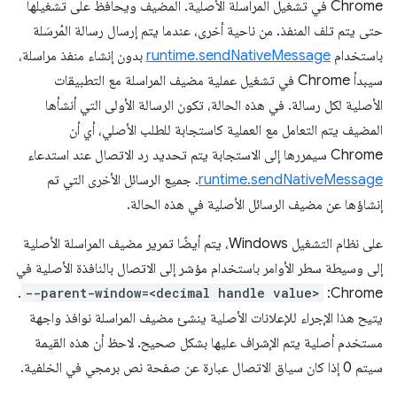
Chrome في تشغيل المراسلة الأصلية. المضيف ويحافظ على تشغيلها
حتى يتم تلف المنفذ. من ناحية أخرى، عندما يتم إرسال رسالة المُرسَلة
باستخدام
runtime.sendNativeMessage
بدون إنشاء منفذ مراسلة،
سيبدأ Chrome في تشغيل عملية مضيف المراسلة مع التطبيقات
الأصلية لكل رسالة. في هذه الحالة، تكون الرسالة الأولى التي أنشأها
المضيف يتم التعامل مع العملية كاستجابة للطلب الأصلي، أي أن
Chrome سيمررها إلى الاستجابة يتم تحديد رد الاتصال عند استدعاء
runtime.sendNativeMessage
. جميع الرسائل الأخرى التي تم
إنشاؤها عن مضيف الرسائل الأصلية في هذه الحالة.
على نظام التشغيل Windows، يتم أيضًا تمرير مضيف المراسلة الأصلية
إلى وسيطة سطر الأوامر باستخدام مؤشر إلى الاتصال بالنافذة الأصلية في
.
--parent-window=<decimal handle value>
Chrome:
يتيح هذا الإجراء للإعلانات الأصلية ينشئ مضيف المراسلة نوافذ واجهة
مستخدم أصلية يتم الإشراف عليها بشكل صحيح. لاحظ أن هذه القيمة
سيتم 0 إذا كان سياق الاتصال عبارة عن صفحة نص برمجي في الخلفية.