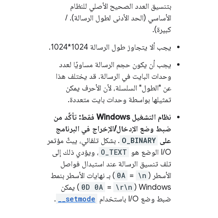
بتنسيق العدد الصحيح الأصلي للنظام
الأساسي (الحد الأدنى لطول الرسالة). /
كبيرة).
يجب ألا يتجاوز طول الرسالة 1024*1024.
يجب أن يكون حجم الرسالة مساويًا لعدد
وحدات البايت في الرسالة. قد يختلف هذا
عن "الطول" السلسلة، لأن الأحرف يمكن
تمثيلها بواسطة وحدات بايت متعددة.
نظام التشغيل Windows فقط: تأكَّد من
ضبط وضع الإدخال/الإخراج في البرنامج
على
O_BINARY
. بشكل تلقائي، يبثّ مؤتمر
I/O الوضع هو
O_TEXT
، ويؤدي ذلك إلى
تلف تنسيق الرسالة عند استبدال فواصل
الأسطر (
\n
=
0A
) بـ نهايات الأسطر بنمط
Windows (
\r\n
=
0D 0A
) يمكن
ضبط وضع I/O باستخدام
__setmode
.