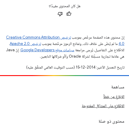
هل كان المحتوى مفيدًا؟
إنّ محتوى هذه الصفحة مرخّص بموجب
ترخيص Creative Commons Attribution
4.0‏
ما لم يُنصّ على خلاف ذلك، ونماذج الرموز مرخّصة بموجب
ترخيص Apache 2.0‏
.
للاطّلاع على التفاصيل، يُرجى مراجعة
سياسات موقع Google Developers‏
. إنّ Java
هي علامة تجارية مسجَّلة لشركة Oracle و/أو شركائها التابعين.
تاريخ التعديل الأخير: 2014-12-15 (حسب التوقيت العالمي المتفَّق عليه)
مساهمة
الإبلاغ عن خطأ
الاطّلاع على المشاكل المفتوحة
محتوى ذو صلة