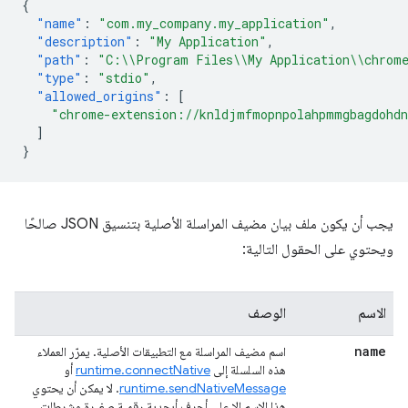
{
"name"
:
"com.my_company.my_application"
,
"description"
:
"My Application"
,
"path"
:
"C:\\Program Files\\My Application\\chrome
"type"
:
"stdio"
,
"allowed_origins"
:
[
"chrome-extension://knldjmfmopnpolahpmmgbagdohdn
]
}
يجب أن يكون ملف بيان مضيف المراسلة الأصلية بتنسيق JSON صالحًا
ويحتوي على الحقول التالية:
الاسم
الوصف
name
اسم مضيف المراسلة مع التطبيقات الأصلية. يمرّر العملاء
هذه السلسلة إلى
runtime.connectNative
أو
runtime.sendNativeMessage
. لا يمكن أن يحتوي
هذا الاسم إلا على أحرف أبجدية رقمية صغيرة وشرطات