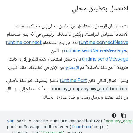
الاتصال بتطبيق محلي
يشبه إرسال الرسائل واستلامها من تطبيق محلي إلى حد كبير عملية
الامتداد المتبادل المراسلة. ويكمن الاختلاف الرئيسي في أنّه يتم استخدام
runtime.connectNative
بدلاً من يتم استخدام
runtime.connect
و
runtime.sendNativeMessage
بدلاً من
runtime.sendMessage
. ولا يمكن استخدام هذه الطرق إلا إذا كانت
طريقة "المراسلة الأصلية" تم
الإفصاح
عن الإذن في تطبيقك. ملف البيان.
ينشئ المثال التالي كائن
runtime.Port
متصل بمضيف المراسلة الأصلي.
com.my_company.my_application
: يبدأ الاستماع إلى الرسائل
من ذلك المنفذ ويرسل رسالة واحدة صادرة. الرسالة:
var
port
=
chrome
.
runtime
.
connectNative
(
'com.my_comp
port
.
onMessage
.
addListener
(
function
(
msg
)
{
console
.
log
(
"Received"
+
msg
);