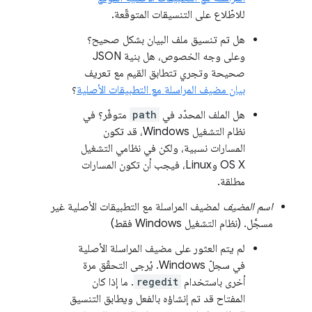
للاطّلاع على التنسيقات المتوقّعة.
هل تم تنسيق ملف البيان بشكل صحيح؟
وعلى وجه الخصوص، هل بنية JSON
صحيحة وتجري تتطابق القيم مع تعريف
بيان مضيف المراسلة مع التطبيقات الأصلية
؟
هل الملف المحدّد في
path
متوفّر؟ في
نظام التشغيل Windows، قد تكون
المسارات نسبية، ولكن في نظامي التشغيل
OS X وLinux، فيجب أن تكون المسارات
مطلقة.
اسم المضيف
لمضيف المراسلة مع التطبيقات الأصلية غير
مسجَّل. (نظام التشغيل Windows فقط)
لم يتم العثور على مضيف المراسلة الأصلية
في سجلّ Windows. يُرجى التحقّق مرة
أخرى باستخدام
regedit
. ما إذا كان
المفتاح قد تم إنشاؤه بالفعل ويطابق التنسيق