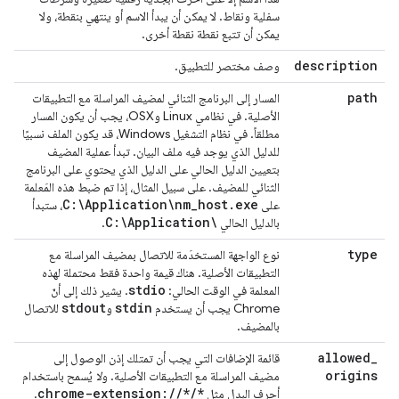
سفلية ونقاط. لا يمكن أن يبدأ الاسم أو ينتهي بنقطة، ولا
يمكن أن تتبع نقطة نقطة أخرى.
description
وصف مختصر للتطبيق.
path
المسار إلى البرنامج الثنائي لمضيف المراسلة مع التطبيقات
الأصلية. في نظامي Linux وOSX، يجب أن يكون المسار
مطلقاً. في نظام التشغيل Windows، قد يكون الملف نسبيًا
للدليل الذي يوجد فيه ملف البيان. تبدأ عملية المضيف
بتعيين الدليل الحالي على الدليل الذي يحتوي على البرنامج
الثنائي للمضيف. على سبيل المثال، إذا تم ضبط هذه المَعلمة
C:\Application\nm
_
host
.
exe
على
، ستبدأ
C:\Application\
بالدليل الحالي
.
type
نوع الواجهة المستخدَمة للاتصال بمضيف المراسلة مع
التطبيقات الأصلية. هناك قيمة واحدة فقط محتملة لهذه
stdio
المعلمة في الوقت الحالي:
. يشير ذلك إلى أنّ
stdout
stdin
Chrome يجب أن يستخدم
و
للاتصال
بالمضيف.
allowed
_
قائمة الإضافات التي يجب أن تمتلك إذن الوصول إلى
origins
مضيف المراسلة مع التطبيقات الأصلية. و
لا
يُسمح باستخدام
chrome-extension:
/
/
*
/
*
أحرف البدل مثل
.