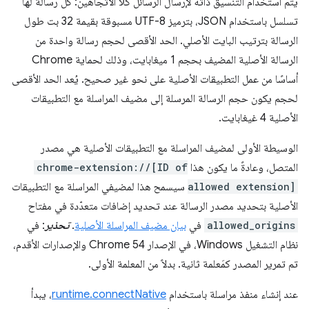
يتم استخدام التنسيق ذاته لإرسال الرسائل كلا الاتجاهين: كل رسالة لها
تسلسل باستخدام JSON، بترميز UTF-8 مسبوقة بقيمة 32 بت طول
الرسالة بترتيب البايت الأصلي. الحد الأقصى لحجم رسالة واحدة من
الرسالة الأصلية المضيف بحجم 1 ميغابايت، وذلك لحماية Chrome
أساسًا من عمل التطبيقات الأصلية على نحو غير صحيح. يُعد الحد الأقصى
لحجم يكون حجم الرسالة المرسلة إلى مضيف المراسلة مع التطبيقات
الأصلية 4 غيغابايت.
الوسيطة الأولى لمضيف المراسلة مع التطبيقات الأصلية هي مصدر
المتصل، وعادةً ما يكون هذا
chrome-extension://[ID of
allowed extension]
سيسمح هذا لمضيفي المراسلة مع التطبيقات
الأصلية بتحديد مصدر الرسالة عند تحديد إضافات متعدّدة في مفتاح
allowed_origins
في
بيان مضيف المراسلة الأصلية
.
تحذير
: في
نظام التشغيل Windows، في الإصدار Chrome 54 والإصدارات الأقدم،
تم تمرير المصدر كمَعلمة ثانية. بدلاً من المعلمة الأولى.
عند إنشاء منفذ مراسلة باستخدام
runtime.connectNative
، يبدأ