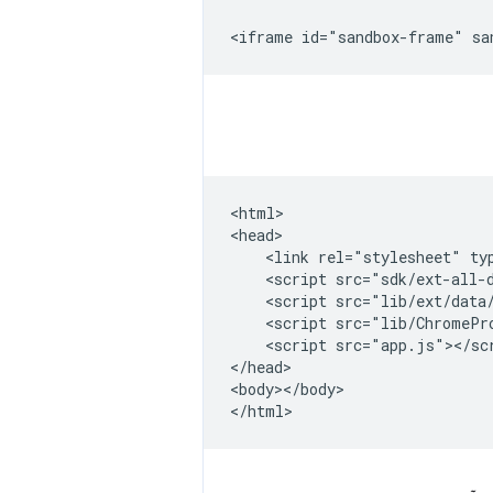
<html>

<head>

    <link rel="stylesheet" ty
    <script src="sdk/ext-all-d
    <script src="lib/ext/data/
    <script src="lib/ChromePro
    <script src="app.js"></scr
</head>

<body></body>
