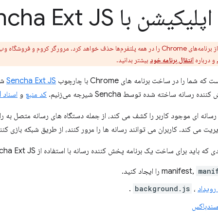
شن با Sencha Ext JS
Chrome پشتیبانی از برنامه‌های Chrome را در همه پلتفرم‌ها حذف خواهد کرد. مرورگر کروم 
و درباره
انتقال برنامه خود
بیشتر بدانید.
ما را در ساخت برنامه های Chrome با چارچوب
Sencha Ext JS
شر
 رسانه ساخته شده توسط Sencha شیرجه می‌زنیم.
کد منبع
و
اسناد API
رسانه ای موجود کاربر را کشف می کند، از جمله دستگاه های رسانه متصل به را
ریت می کند. کاربران می توانند رسانه ها را مرور کنند، از طریق شبکه بازی کنن
ید برای ساخت یک برنامه پخش کننده رسانه با استفاده از Sencha Ext JS انجام دهید آمده است:
mani
manifest,
را ایجاد کنید.
ویداد
،
background.js
.
ندباکس