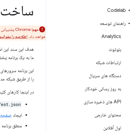
ساخت اپلیکی
Codelab
راهنمای توسعه
مهم:
Analytics
خواهند داد.
اطلاعیه را بخوانید
هدف این سند این است که ش
بلوتوث
ما به یک برنامه پخش کننده
ارتباطات شبکه
این برنامه سرورهای 
دستگاه های سریال
را از طریق شبکه مدی
به روز رسانی خودکار
در اینجا کارهای کلیدی که با
API های ذخیره سازی
fest.json
محتوای خارجی
ایجاد
صفحه ر
منطق برنامه
س
اول آفلاین