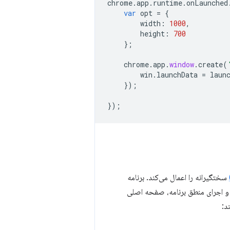
chrome
.
app
.
runtime
.
onLaunched
var
opt
=
{
width
:
1000
,
height
:
700
};
chrome
.
app
.
window
.
create
(
win
.
launchData
=
laun
});
});
سختگیرانه را اعمال می‌کند. برنامه
ش کننده رسانه برای ارائه مولفه های Ext JS به امتیازات بالاتری نیاز دارد. برای مطابقت با CSP و اجرای منطق برنامه، صفحه اصلی