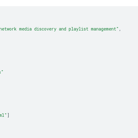
network media discovery and playlist management"
,
s"
ml"
]