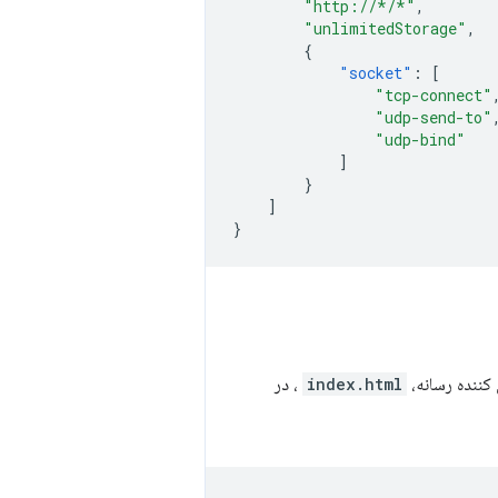
"http://*/*"
,
"unlimitedStorage"
,
{
"socket"
:
[
"tcp-connect"
"udp-send-to"
"udp-bind"
]
}
]
}
کننده رسانه،
index.html
، در