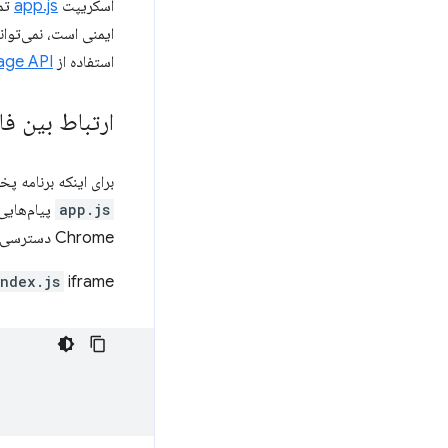
اسکریپت
app.js
ایمنی است، نمی‌تواند مستقیماً به APIهای برنامه me
استفاده از
age API
ارتباط بین فا
برای اینکه برنامه پخش کننده رسانه به APIهای برنامه Chrome د
app.js
پیام‌هایی 
Chrome دسترسی داشته باشد.
iframe را ایجاد می کند:
index.js