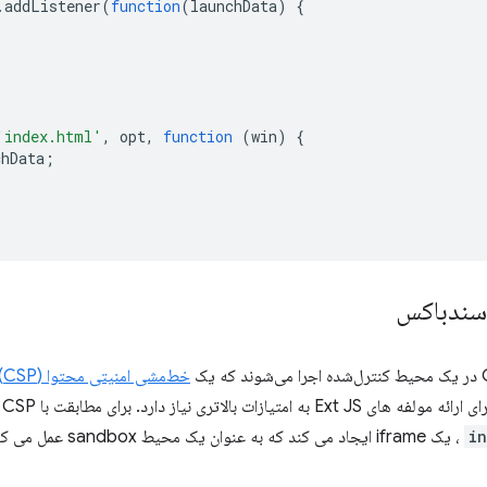
.
addListener
(
function
(
launchData
)
{
'index.html'
,
opt
,
function
(
win
)
{
chData
;
 سندباکس
خط‌مشی امنیتی محتوا (CSP)
پخ
i
، یک iframe ایجاد می کند که به عنوان یک محیط sandbox عمل می کند: