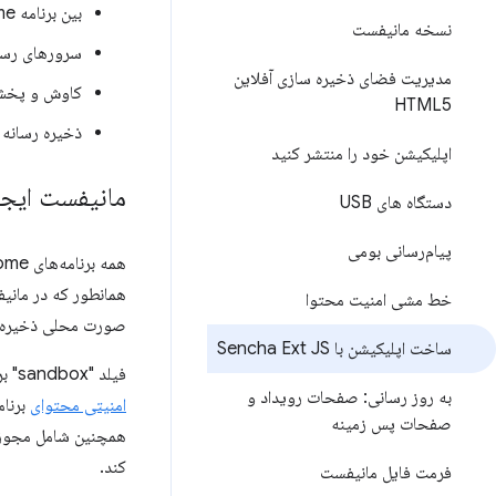
بین برنامه Chrome و فایل‌های جعبه ایمنی ارتباط برقرار کنید.
نسخه مانیفست
سرورهای رسا
مدیریت فضای ذخیره سازی آفلاین
کاوش و پخش
HTML5
ذخیره رسانه 
اپلیکیشن خود را منتشر کنید
مانیفست ایجا
دستگاه های USB
پیام‌رسانی بومی
همه برنامه‌های Chrome به یک
خط مشی امنیت محتوا
صورت محلی ذخیره کر
ساخت اپلیکیشن با Sencha Ext JS
فیلد "sandbox" برای سندباکس منطق اصلی برنامه در یک مبدا منحصر به فرد استفاده می شود. همه محتوای جعبه ایمنی از
به روز رسانی: صفحات رویداد و
امنیتی محتوای
صفحات پس زمینه
همچنین شامل مجوز "socket" است. برنامه پخش کننده رسا
کند.
فرمت فایل مانیفست