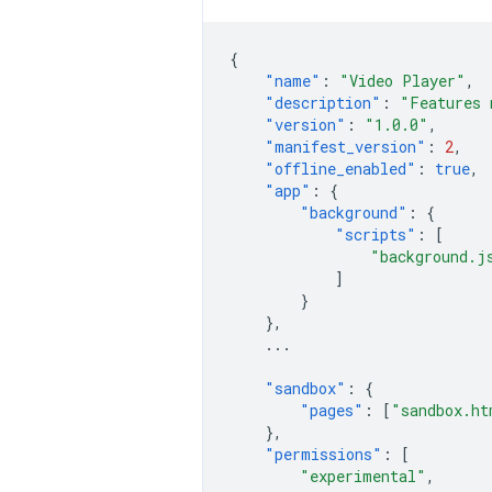
{
"name"
:
"Video Player"
,
"description"
:
"Features 
"version"
:
"1.0.0"
,
"manifest_version"
:
2
,
"offline_enabled"
:
true
,
"app"
:
{
"background"
:
{
"scripts"
:
[
"background.j
]
}
},
...
"sandbox"
:
{
"pages"
:
[
"sandbox.ht
},
"permissions"
:
[
"experimental"
,