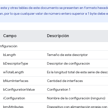
 esta y otras tablas de este documento se presentan en formato hexadeci
ian, por lo que cualquier valor de número entero superior a 1 byte debe
Campo
Descripción
nfiguración
bLength
Tamaño de este descriptor
bDescriptorType
Descriptor de configuración
wTotalLength
Es la longitud total de esta serie de desc
bNumInterfaces
Cantidad de interfaces
bConfigurationValue
Configuration 1
iConfiguration
Nombre de la configuración (ninguno)
bmAttributes
Dispositivo con alimentación propia con