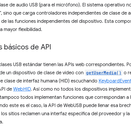
lase de audio USB (para el micrófono). El sistema operativo n
, sino que carga controladores independientes de clase de a
 de las funciones independientes del dispositivo. Esta compos
 mayor flexibilidad.
 básicos de API
clases USB estándar tienen las APIs web correspondientes. P
de un dispositivo de clase de video con
getUserMedia()
o r
 de clase de interfaz humana (HID) escuchando
KeyboardEven
API de
WebHID
. Así como no todos los dispositivos implement
 tampoco todos implementan funciones que correspondan a l
ndo este es el caso, la API de WebUSB puede llenar esa brec
los sitios reclamen una interfaz específica del proveedor y 
a.