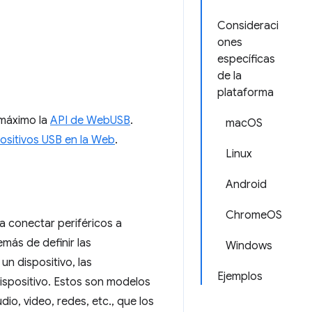
Consideraci
ones
específicas
de la
plataforma
 máximo la
API de WebUSB
.
macOS
sitivos USB en la Web
.
Linux
Android
ChromeOS
ra conectar periféricos a
más de definir las
Windows
un dispositivo, las
Ejemplos
ispositivo. Estos son modelos
io, video, redes, etc., que los