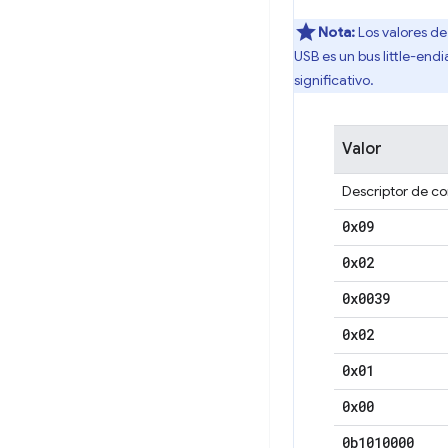
Nota:
Los valores de
USB es un bus little-end
significativo.
Valor
Descriptor de co
0x09
0x02
0x0039
0x02
0x01
0x00
0b1010000