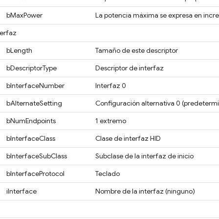
bMaxPower
La potencia máxima se expresa en incr
terfaz
bLength
Tamaño de este descriptor
bDescriptorType
Descriptor de interfaz
bInterfaceNumber
Interfaz 0
bAlternateSetting
Configuración alternativa 0 (predeterm
bNumEndpoints
1 extremo
bInterfaceClass
Clase de interfaz HID
bInterfaceSubClass
Subclase de la interfaz de inicio
bInterfaceProtocol
Teclado
iInterface
Nombre de la interfaz (ninguno)