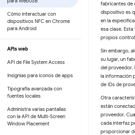
para Web
USB
fabricantes de 
dispositivo es
Cómo interactuar con
en la especific
dispositivos NFC en Chrome
para Android
esa clase. Esta
propios control
APIs web
Sin embargo, al
su lugar, un fa
API de File System Access
del proveedor. 
Insignias para íconos de apps
la información 
de IDs de prov
Tipografía avanzada con
fuentes locales
Otra caracterís
están conectad
Administra varias pantallas
proveedor. Cuan
con la API de Multi-Screen
cada interfaz 
Window Placement
proporcionar do