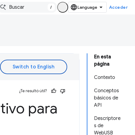
/
Acceder
En esta
página
Contexto
Conceptos
¿Te resultó útil?
básicos de
tivo para
API
Descriptore
s de
WebUSB