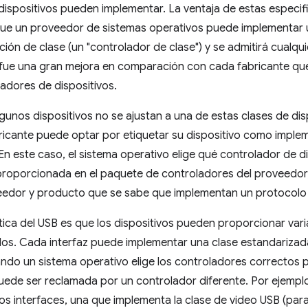
dispositivos pueden implementar. La ventaja de estas especif
 que un proveedor de sistemas operativos puede implementar
ación de clase (un "controlador de clase") y se admitirá cualqu
 fue una gran mejora en comparación con cada fabricante que
adores de dispositivos.
gunos dispositivos no se ajustan a una de estas clases de dis
bricante puede optar por etiquetar su dispositivo como imple
En este caso, el sistema operativo elige qué controlador de d
proporcionada en el paquete de controladores del proveedor,
eedor y producto que se sabe que implementan un protocolo 
tica del USB es que los dispositivos pueden proporcionar varia
os. Cada interfaz puede implementar una clase estandarizada
do un sistema operativo elige los controladores correctos pa
puede ser reclamada por un controlador diferente. Por ejemp
s interfaces, una que implementa la clase de video USB (para