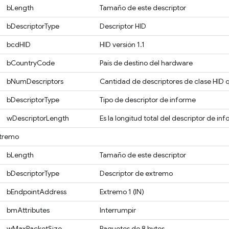
bLength
Tamaño de este descriptor
bDescriptorType
Descriptor HID
bcdHID
HID versión 1.1
bCountryCode
País de destino del hardware
bNumDescriptors
Cantidad de descriptores de clase HID 
bDescriptorType
Tipo de descriptor de informe
wDescriptorLength
Es la longitud total del descriptor de in
xtremo
bLength
Tamaño de este descriptor
bDescriptorType
Descriptor de extremo
bEndpointAddress
Extremo 1 (IN)
bmAttributes
Interrumpir
wMaxPacketSize
Paquetes de 8 bytes