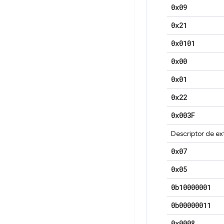
0x09
0x21
0x0101
0x00
0x01
0x22
0x003F
Descriptor de e
0x07
0x05
0b10000001
0b00000011
0x0008