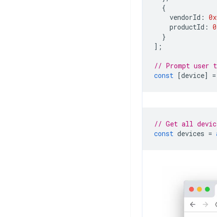
{
vendorId
:
0x
productId
:
0
}
];
// Prompt user t
const
[
device
]
=
// Get all devic
const
devices
=