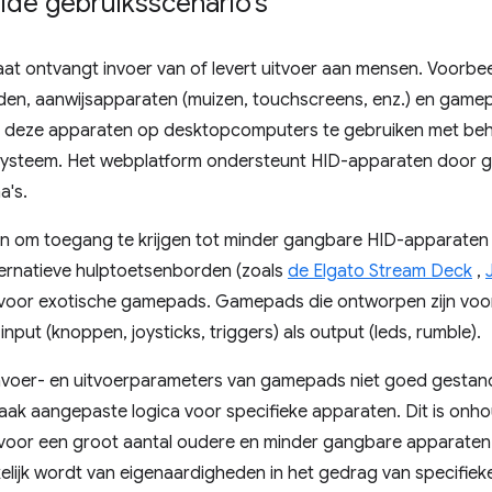
lde gebruiksscenario's
t ontvangt invoer van of levert uitvoer aan mensen. Voorbee
rden, aanwijsapparaten (muizen, touchscreens, enz.) en game
m deze apparaten op desktopcomputers te gebruiken met be
systeem. Het webplatform ondersteunt HID-apparaten door g
a's.
 om toegang te krijgen tot minder gangbare HID-apparaten i
ternatieve hulptoetsenborden (zoals
de Elgato Stream Deck
,
voor exotische gamepads. Gamepads die ontworpen zijn voo
nput (knoppen, joysticks, triggers) als output (leds, rumble).
 invoer- en uitvoerparameters van gamepads niet goed gestan
ak aangepaste logica voor specifieke apparaten. Dit is onho
voor een groot aantal oudere en minder gangbare apparaten.
lijk wordt van eigenaardigheden in het gedrag van specifiek