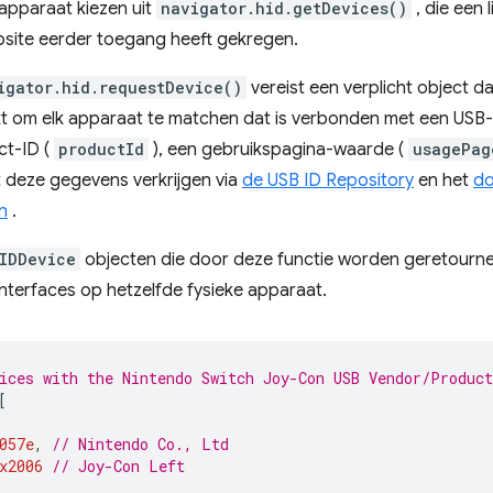
apparaat kiezen uit
navigator.hid.getDevices()
, die een 
site eerder toegang heeft gekregen.
igator.hid.requestDevice()
vereist een verplicht object dat 
t om elk apparaat te matchen dat is verbonden met een USB-
ct-ID (
productId
), een gebruikspagina-waarde (
usagePag
t deze gegevens verkrijgen via
de USB ID Repository
en het
do
n
.
IDDevice
objecten die door deze functie worden geretourn
nterfaces op hetzelfde fysieke apparaat.
ices with the Nintendo Switch Joy-Con USB Vendor/Product
[
057e
,
// Nintendo Co., Ltd
x2006
// Joy-Con Left