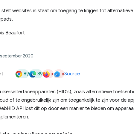
telt websites in staat om toegang te krijgen tot alternatie
epads.
is Beaufort
5 september 2020
89
89
x
x
rt
Source
bruikersinterfaceapparaten (HID's), zoals alternatieve toets
e oud of te ongebruikelijk zijn om toegankelijk te zijn voor d
bHID API lost dit op door een manier te bieden om apparaats
mplementeren.