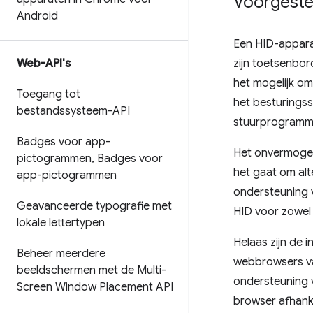
Voorgeste
Android
Een HID-apparaa
Web-API's
zijn toetsenbo
het mogelijk o
Toegang tot
het besturings
bestandssysteem-API
stuurprogramm
Badges voor app-
Het onvermogen
pictogrammen
,
Badges voor
het gaat om al
app-pictogrammen
ondersteuning 
Geavanceerde typografie met
HID voor zowel i
lokale lettertypen
Helaas zijn de
Beheer meerdere
webbrowsers va
beeldschermen met de Multi-
ondersteuning 
Screen Window Placement API
browser afhanke