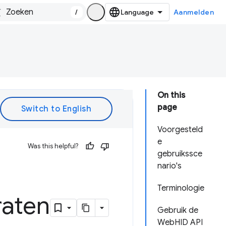
/
Aanmelden
On this
page
Voorgesteld
e
Was this helpful?
gebruikssce
nario's
Terminologie
raten
Gebruik de
WebHID API