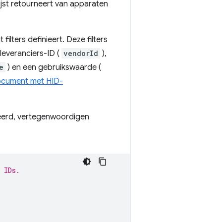
lijst retourneert van apparaten
filters definieert. Deze filters
leveranciers-ID (
vendorId
),
e
) en een gebruikswaarde (
cument met HID-
eerd, vertegenwoordigen
 IDs.