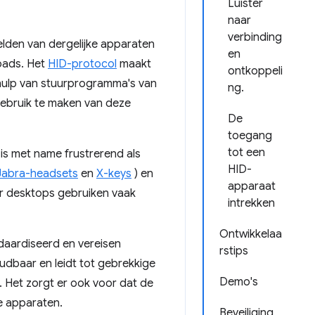
Luister
naar
verbinding
lden van dergelijke apparaten
en
pads. Het
HID-protocol
maakt
ontkoppeli
hulp van stuurprogramma's van
ng.
ebruik te maken van deze
De
toegang
tot een
s met name frustrerend als
HID-
Jabra-headsets
en
X-keys
) en
apparaat
r desktops gebruiken vaak
intrekken
Ontwikkelaa
daardiseerd en vereisen
rstips
udbaar en leidt tot gebrekkige
Demo's
 Het zorgt er ook voor dat de
e apparaten.
Beveiliging