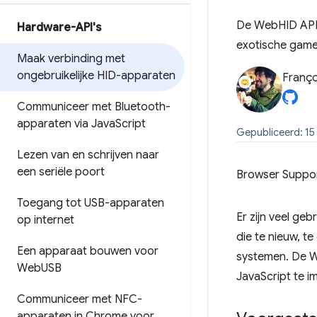
De WebHID API s
Hardware-API's
exotische gam
Maak verbinding met
ongebruikelijke HID-apparaten
Franço
Communiceer met Bluetooth-
apparaten via Java
Script
Gepubliceerd: 1
Lezen van en schrijven naar
een seriële poort
Browser Suppo
Toegang tot USB-apparaten
Er zijn veel ge
op internet
die te nieuw, t
Een apparaat bouwen voor
systemen. De We
Web
USB
JavaScript te i
Communiceer met NFC-
apparaten in Chrome voor