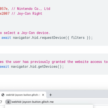
057e
,
// Nintendo Co., Ltd
x2007
// Joy-Con Right
o select a Joy-Con device.
await
navigator
.
hid
.
requestDevice
({
filters
});
es the user has previously granted the website access to
await
navigator
.
hid
.
getDevices
();