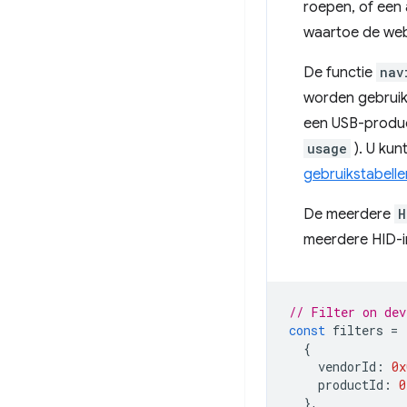
roepen, of een 
waartoe de web
De functie
nav
worden gebruik
een USB-produ
usage
). U kun
gebruikstabelle
De meerdere
H
meerdere HID-i
// Filter on dev
const
filters
=
{
vendorId
:
0x
productId
:
0
},