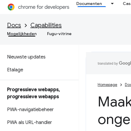
Documenten
Cas
Docs
Capabilities
Mogelijkheden
Fugu-vitrine
Nieuwste updates
Etalage
Homepage
Do
Progressieve webapps
,
Maak
progressieve webapps
PWA-navigatiebeheer
ongeb
PWA als URL-handler