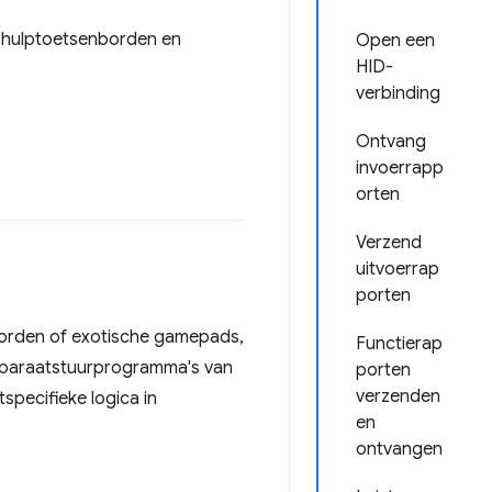
ve hulptoetsenborden en
Open een
HID-
verbinding
Ontvang
invoerrapp
orten
Verzend
uitvoerrap
porten
enborden of exotische gamepads,
Functierap
e apparaatstuurprogramma's van
porten
verzenden
pecifieke logica in
en
ontvangen