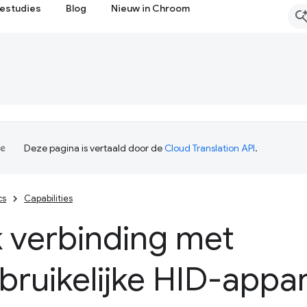
estudies
Blog
Nieuw in Chroom
Deze pagina is vertaald door de
Cloud Translation API
.
cs
Capabilities
 verbinding met
ruikelijke HID-appa