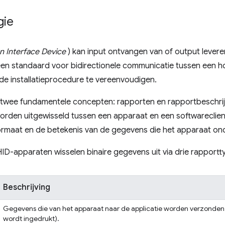
gie
 Interface Device
) kan input ontvangen van of output lever
en standaard voor bidirectionele communicatie tussen een ho
e installatieprocedure te vereenvoudigen.
t twee fundamentele concepten: rapporten en rapportbeschrij
orden uitgewisseld tussen een apparaat en een softwareclien
formaat en de betekenis van de gegevens die het apparaat on
HID-apparaten wisselen binaire gegevens uit via drie rapportt
Beschrijving
Gegevens die van het apparaat naar de applicatie worden verzonden
wordt ingedrukt).