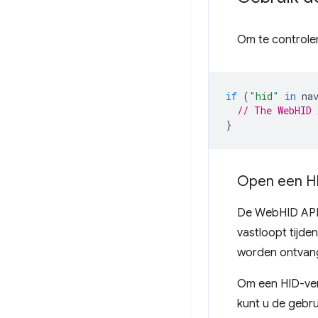
Om te controle
if
(
"hid"
in
na
// The WebHID 
}
Open een HI
De WebHID API 
vastloopt tijde
worden ontvange
Om een ​​HID-ve
kunt u de gebr