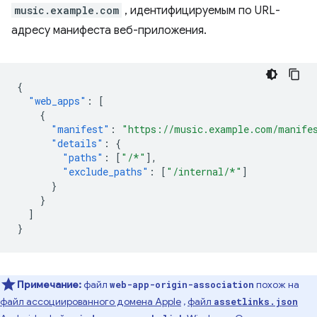
music.example.com
, идентифицируемым по URL-
адресу манифеста веб-приложения.
{
"web_apps"
:
[
{
"manifest"
:
"https://music.example.com/manife
"details"
:
{
"paths"
:
[
"/*"
],
"exclude_paths"
:
[
"/internal/*"
]
}
}
]
}
Примечание:
файл
похож на
web-app-origin-association
файл ассоциированного домена Apple
,
файл
assetlinks.json