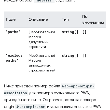
Каждый объект
"details"
содержит:
По
Поле
Описание
Тип
умолчанию
"paths"
string[]
[]
(Необязательно)
Массив
допустимых
строк пути
"exclude
_
string[]
[]
(Необязательно)
paths"
Массив
запрещенных
строковых путей
Ниже приведён пример файла
web-app-origin-
association
для примера музыкального PWA,
приведённого выше. Он размещается на сервере
origin
🎵.example.com
и устанавливает связь с PWA