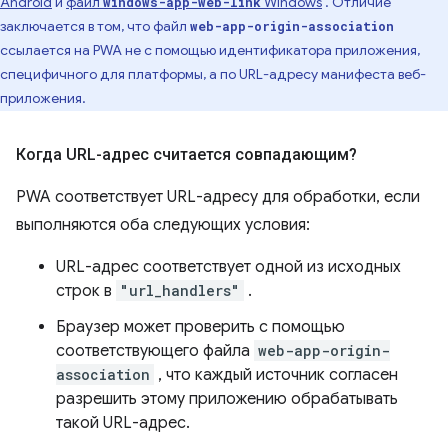
Android
и
файл
Windows
. Отличие
windows-app-web-link
заключается в том, что файл
web-app-origin-association
ссылается на PWA не с помощью идентификатора приложения,
специфичного для платформы, а по URL-адресу манифеста веб-
приложения.
Когда URL-адрес считается совпадающим?
PWA соответствует URL-адресу для обработки, если
выполняются оба следующих условия:
URL-адрес соответствует одной из исходных
строк в
"url_handlers"
.
Браузер может проверить с помощью
соответствующего файла
web-app-origin-
association
, что каждый источник согласен
разрешить этому приложению обрабатывать
такой URL-адрес.