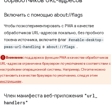
обработчиков URL-адресов
Включить с помощью about:
/
/
flags
Чтобы поэкспериментировать с PWA в качестве
обработчиков URL-адресов локально, без пробного
токена источника, включите флаг
#enable-desktop-
pwas-url-handling
в
about://flags
.
Внимание:
поддержка функции PWA в качестве обработчиков
URL-адресов ограничена браузером
по умолчанию
в соответствии с
настройками операционной системы. Например, Chrome можно
установить в качестве браузера по умолчанию, следуя этим
инструкциям
.
Член манифеста веб-приложения
"url
_
handlers"