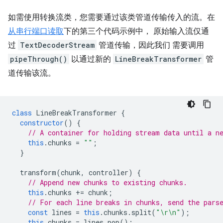
如需使用转换流类，您需要通过该类管道传输传入的流。在
从串行端口读取
下的第三个代码示例中， 原始输入流仅通
过
TextDecoderStream
管道传输，因此我们 需要调用
pipeThrough()
以通过新的
LineBreakTransformer
管
道传输该流。
class
LineBreakTransformer
{
constructor
()
{
// A container for holding stream data until a n
this
.
chunks
=
""
;
}
transform
(
chunk
,
controller
)
{
// Append new chunks to existing chunks.
this
.
chunks
+=
chunk
;
// For each line breaks in chunks, send the pars
const
lines
=
this
.
chunks
.
split
(
"\r\n"
);
this
.
chunks
=
lines
.
pop
();