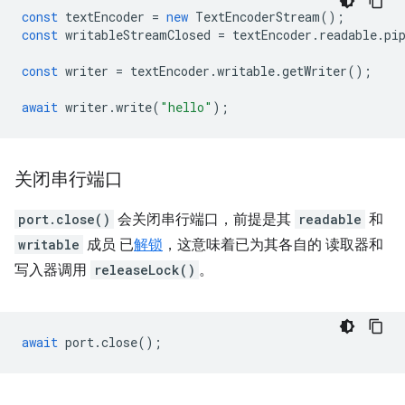
const
textEncoder
=
new
TextEncoderStream
();
const
writableStreamClosed
=
textEncoder
.
readable
.
pi
const
writer
=
textEncoder
.
writable
.
getWriter
();
await
writer
.
write
(
"hello"
);
关闭串行端口
port.close()
会关闭串行端口，前提是其
readable
和
writable
成员 已
解锁
，这意味着已为其各自的 读取器和
写入器调用
releaseLock()
。
await
port
.
close
();