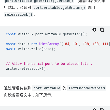
port.writable.getWriter().write()
。如需稍后关闭串
行端口，必须对
port.writable.getWriter()
调用
releaseLock()
。
const
writer
=
port
.
writable
.
getWriter
();
const
data
=
new
Uint8Array
([
104
,
101
,
108
,
108
,
111
await
writer
.
write
(
data
);
// Allow the serial port to be closed later.
writer
.
releaseLock
();
通过管道传输到
port.writable
的
TextEncoderStream
向设备发送文本，如下所示。