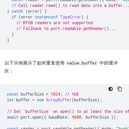
// Call reader.read() to read data into a buffer..
}
catch
(
error
)
{
if
(
error
instanceof
TypeError
)
{
// BYOB readers are not supported.
// Fallback to port.readable.getReader()...
}
}
以下示例展示了如何重复使用
value.buffer
中的缓冲
区：
const
bufferSize
=
1024
;
// 1kB
let
buffer
=
new
ArrayBuffer
(
bufferSize
);
// Set `bufferSize` on open() to at least the size o
await
port
.
open
({
baudRate
:
9600
,
bufferSize
});
const
reader
=
port
.
readable
.
getReader
({
mode
:
"byob