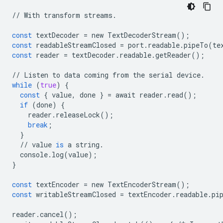
//
With
transform
streams
.
const
textDecoder
=
new
TextDecoderStream
();
const
readableStreamClosed
=
port
.
readable
.
pipeTo
(
te
const
reader
=
textDecoder
.
readable
.
getReader
();
//
Listen
to
data
coming
from
the
serial
device
.
while
(
true
)
{
const
{
value
,
done
}
=
await
reader
.
read
();
if
(
done
)
{
reader
.
releaseLock
();
break
;
}
//
value
is
a
string
.
console
.
log
(
value
);
}
const
textEncoder
=
new
TextEncoderStream
();
const
writableStreamClosed
=
textEncoder
.
readable
.
pi
reader
.
cancel
();