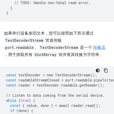
//
TODO
:
Handle
non
-
fatal
read
error
.
}
}
如果串行设备发回文本，您可以按照如下所示通过
TextDecoderStream
管道传输
port.readable
。
TextDecoderStream
是一个
转换流
，用于抓取所有
Uint8Array
块并将其转换为字符串。
const
textDecoder
=
new
TextDecoderStream
();
const
readableStreamClosed
=
port
.
readable
.
pipeTo
(
te
const
reader
=
textDecoder
.
readable
.
getReader
();
//
Listen
to
data
coming
from
the
serial
device
.
while
(
true
)
{
const
{
value
,
done
}
=
await
reader
.
read
();
if
(
done
)
{