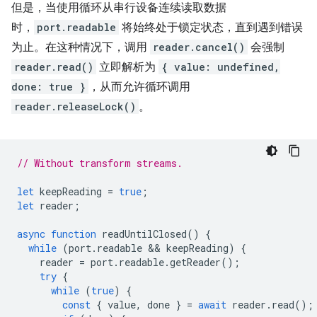
但是，当使用循环从串行设备连续读取数据
时，
port.readable
将始终处于锁定状态，直到遇到错误
为止。在这种情况下，调用
reader.cancel()
会强制
reader.read()
立即解析为
{ value: undefined,
done: true }
，从而允许循环调用
reader.releaseLock()
。
// Without transform streams.
let
keepReading
=
true
;
let
reader
;
async
function
readUntilClosed
()
{
while
(
port
.
readable
 && 
keepReading
)
{
reader
=
port
.
readable
.
getReader
();
try
{
while
(
true
)
{
const
{
value
,
done
}
=
await
reader
.
read
();