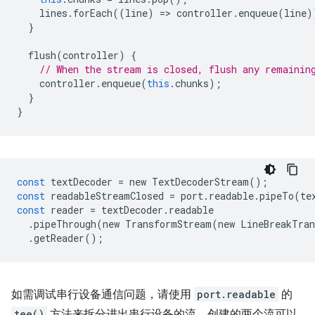
lines
.
forEach
((
line
)
=
>
controller
.
enqueue
(
line
)
}
flush
(
controller
)
{
// When the stream is closed, flush any remainin
controller
.
enqueue
(
this
.
chunks
);
}
}
const
textDecoder
=
new
TextDecoderStream
();
const
readableStreamClosed
=
port
.
readable
.
pipeTo
(
te
const
reader
=
textDecoder
.
readable
.
pipeThrough
(
new
TransformStream
(
new
LineBreakTran
.
getReader
();
如需调试串行设备通信问题，请使用
port.readable
的
tee()
方法来拆分进出串行设备的流。创建的两个流可以