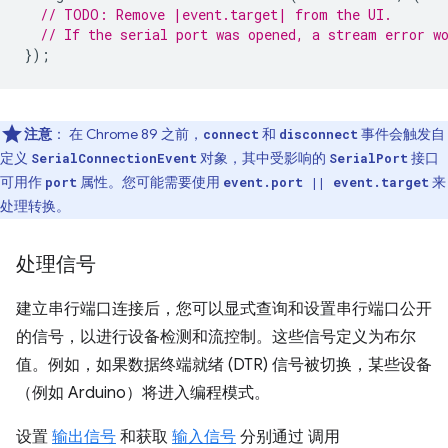
// TODO: Remove |event.target| from the UI.
// If the serial port was opened, a stream error w
});
注意
： 在 Chrome 89 之前，
和
事件会触发自
connect
disconnect
定义
对象，其中受影响的
接口
SerialConnectionEvent
SerialPort
可用作
属性。您可能需要使用
来
port
event.port || event.target
处理转换。
处理信号
建立串行端口连接后，您可以显式查询和设置串行端口公开
的信号，以进行设备检测和流控制。这些信号定义为布尔
值。例如，如果数据终端就绪 (DTR) 信号被切换，某些设备
（例如 Arduino）将进入编程模式。
设置
输出信号
和获取
输入信号
分别通过 调用