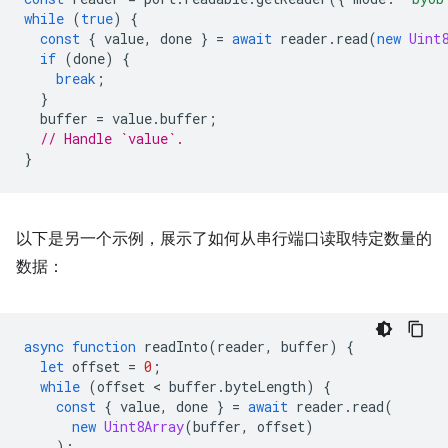
while
(
true
)
{
const
{
value
,
done
}
=
await
reader
.
read
(
new
Uint
if
(
done
)
{
break
;
}
buffer
=
value
.
buffer
;
// Handle `value`.
}
以下是另一个示例，展示了如何从串行端口读取特定数量的
数据：
async
function
readInto
(
reader
,
buffer
)
{
let
offset
=
0
;
while
(
offset
 < 
buffer
.
byteLength
)
{
const
{
value
,
done
}
=
await
reader
.
read
(
new
Uint8Array
(
buffer
,
offset
)
);