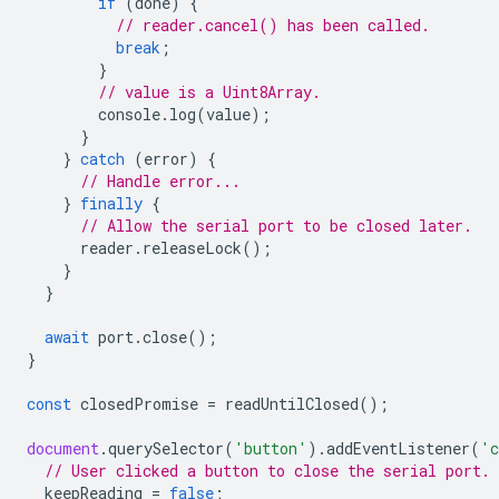
if
(
done
)
{
// reader.cancel() has been called.
break
;
}
// value is a Uint8Array.
console
.
log
(
value
);
}
}
catch
(
error
)
{
// Handle error...
}
finally
{
// Allow the serial port to be closed later.
reader
.
releaseLock
();
}
}
await
port
.
close
();
}
const
closedPromise
=
readUntilClosed
();
document
.
querySelector
(
'button'
).
addEventListener
(
'c
// User clicked a button to close the serial port.
keepReading
=
false
;