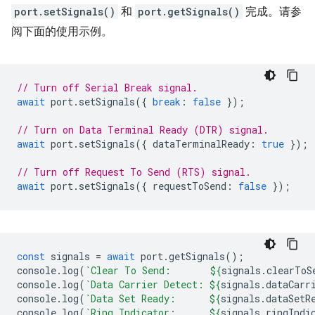
port.setSignals()
和
port.getSignals()
完成。请参
阅下面的使用示例。
// Turn off Serial Break signal.
await
port
.
setSignals
({
break
:
false
});
// Turn on Data Terminal Ready (DTR) signal.
await
port
.
setSignals
({
dataTerminalReady
:
true
});
// Turn off Request To Send (RTS) signal.
await
port
.
setSignals
({
requestToSend
:
false
});
const
signals
=
await
port
.
getSignals
();
console
.
log
(
`Clear To Send:       
${
signals
.
clearToS
console
.
log
(
`Data Carrier Detect: 
${
signals
.
dataCarr
console
.
log
(
`Data Set Ready:      
${
signals
.
dataSetR
console
.
log
(
`Ring Indicator:      
${
signals
.
ringIndi