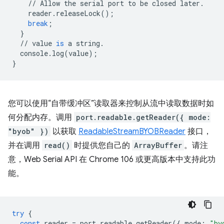
//
Allow
the
serial
port
to
be
closed
later
.
reader
.
releaseLock
();
break
;
}
//
value
is
a
string
.
console
.
log
(
value
);
}
您可以使用“自带缓冲区”读取器来控制从流中读取数据时如
何分配内存。调用
port.readable.getReader({ mode:
"byob" })
以获取
ReadableStreamBYOBReader
接口，
并在调用
read()
时提供您自己的
ArrayBuffer
。请注
意，Web Serial API 在 Chrome 106 或更高版本中支持此功
能。
try
{
const
reader
=
port
.
readable
.
getReader
({
mode
:
"by