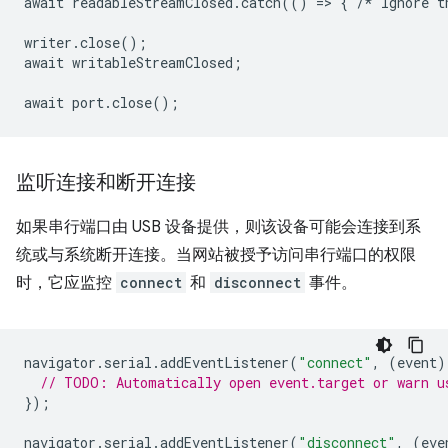
await
readableStreamClosed
.
catch
(()
=
>
{
/*
Ignore
t
writer
.
close
();
await
writableStreamClosed
;
await
port
.
close
();
监听连接和断开连接
如果串行端口由 USB 设备提供，则该设备可能会连接到系
统或与系统断开连接。当网站被授予访问串行端口的权限
时，它应监控
connect
和
disconnect
事件。
navigator
.
serial
.
addEventListener
(
"connect"
,
(
event
)
// TODO: Automatically open event.target or warn u
});
navigator
.
serial
.
addEventListener
(
"disconnect"
,
(
eve