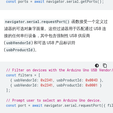
const
ports
=
await
navigator
.
serial
.
getPorts
();
navigator.serial.requestPort()
函数接受一个定义过
滤器的可选对象字面量。这些过滤器用于匹配通过 USB 连
接的任何串行设备，其中包含强制性 USB 供应商
(
usbVendorId
) 和可选 USB 产品标识符
(
usbProductId
)。
// Filter on devices with the Arduino Uno USB Vendor
const
filters
=
[
{
usbVendorId
:
0x2341
,
usbProductId
:
0x0043
},
{
usbVendorId
:
0x2341
,
usbProductId
:
0x0001
}
];
// Prompt user to select an Arduino Uno device.
const
port
=
await
navigator
.
serial
.
requestPort
({
fi