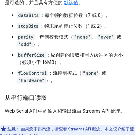
是可选的，并且具有方便的
默认值
。
dataBits
：每个帧的数据位数（7 或 8）。
stopBits
：帧末尾的停止位数（1 或 2）。
parity
：奇偶校验模式（
"none"
、
"even"
或
"odd"
）。
bufferSize
：应创建的读取和写入缓冲区的大小
（必须小于 16MB）。
flowControl
：流控制模式（
"none"
或
"hardware"
）。
从串行端口读取
Web Serial API 中的输入和输出流由 Streams API 处理。
注意
： 如果您不熟悉流，请查看
Streams API 概念
。本文仅介绍了流