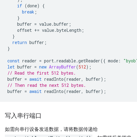
if
(
done
)
{
break
;
}
buffer
=
value
.
buffer
;
offset
+=
value
.
byteLength
;
}
return
buffer
;
}
const
reader
=
port
.
readable
.
getReader
({
mode
:
"byob
let
buffer
=
new
ArrayBuffer
(
512
);
// Read the first 512 bytes.
buffer
=
await
readInto
(
reader
,
buffer
);
// Then read the next 512 bytes.
buffer
=
await
readInto
(
reader
,
buffer
);
写入串行端口
如需向串行设备发送数据，请将数据传递给