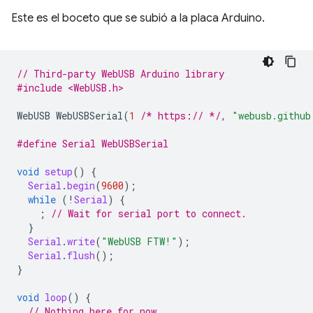
Este es el boceto que se subió a la placa Arduino.
// Third-party WebUSB Arduino library
#include <WebUSB.h>
WebUSB
WebUSBSerial
(
1
/* https:// */
,
"webusb.github
#define Serial WebUSBSerial
void
setup
()
{
Serial
.
begin
(
9600
);
while
(
!
Serial
)
{
;
// Wait for serial port to connect.
}
Serial
.
write
(
"WebUSB FTW!"
);
Serial
.
flush
();
}
void
loop
()
{
// Nothing here for now.