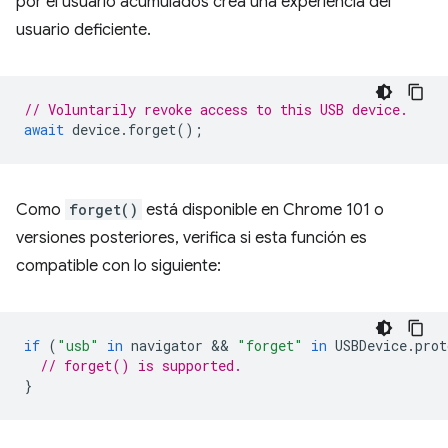
por el usuario acumulados crea una experiencia del
usuario deficiente.
// Voluntarily revoke access to this USB device.
await
device
.
forget
();
Como
forget()
está disponible en Chrome 101 o
versiones posteriores, verifica si esta función es
compatible con lo siguiente:
if
(
"usb"
in
navigator
 && 
"forget"
in
USBDevice
.
prot
// forget() is supported.
}