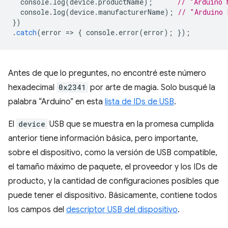
console
.
log
(
device
.
productName
);
// "Arduino 
console
.
log
(
device
.
manufacturerName
);
// "Arduino 
})
.
catch
(
error
=
>
{
console
.
error
(
error
);
});
Antes de que lo preguntes, no encontré este número
hexadecimal
0x2341
por arte de magia. Solo busqué la
palabra “Arduino” en esta
lista de IDs de USB
.
El
device
USB que se muestra en la promesa cumplida
anterior tiene información básica, pero importante,
sobre el dispositivo, como la versión de USB compatible,
el tamaño máximo de paquete, el proveedor y los IDs de
producto, y la cantidad de configuraciones posibles que
puede tener el dispositivo. Básicamente, contiene todos
los campos del
descriptor USB del dispositivo
.