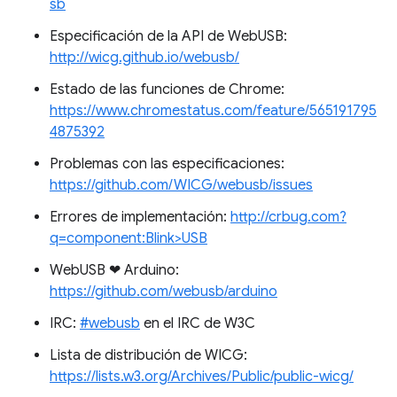
sb
Especificación de la API de WebUSB:
http://wicg.github.io/webusb/
Estado de las funciones de Chrome:
https://www.chromestatus.com/feature/565191795
4875392
Problemas con las especificaciones:
https://github.com/WICG/webusb/issues
Errores de implementación:
http://crbug.com?
q=component:Blink>USB
WebUSB ❤ ️Arduino:
https://github.com/webusb/arduino
IRC:
#webusb
en el IRC de W3C
Lista de distribución de WICG:
https://lists.w3.org/Archives/Public/public-wicg/