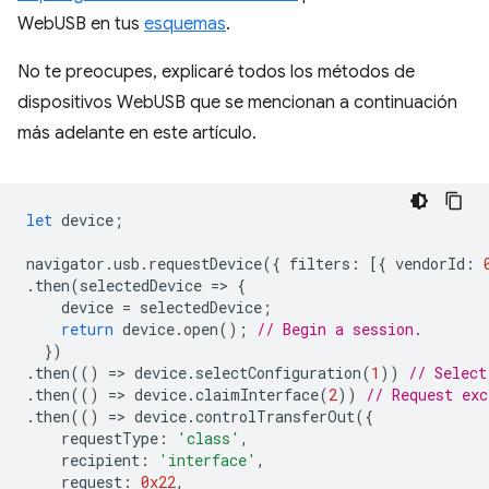
WebUSB en tus
esquemas
.
No te preocupes, explicaré todos los métodos de
dispositivos WebUSB que se mencionan a continuación
más adelante en este artículo.
let
device
;
navigator
.
usb
.
requestDevice
({
filters
:
[{
vendorId
:
.
then
(
selectedDevice
=
>
{
device
=
selectedDevice
;
return
device
.
open
();
// Begin a session.
})
.
then
(()
=
>
device
.
selectConfiguration
(
1
))
// Select
.
then
(()
=
>
device
.
claimInterface
(
2
))
// Request exc
.
then
(()
=
>
device
.
controlTransferOut
({
requestType
:
'class'
,
recipient
:
'interface'
,
request
:
0x22
,