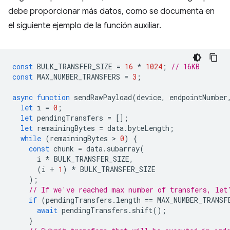
debe proporcionar más datos, como se documenta en
el siguiente ejemplo de la función auxiliar.
const
BULK_TRANSFER_SIZE
=
16
*
1024
;
// 16KB
const
MAX_NUMBER_TRANSFERS
=
3
;
async
function
sendRawPayload
(
device
,
endpointNumber
let
i
=
0
;
let
pendingTransfers
=
[];
let
remainingBytes
=
data
.
byteLength
;
while
(
remainingBytes
 > 
0
)
{
const
chunk
=
data
.
subarray
(
i
*
BULK_TRANSFER_SIZE
,
(
i
+
1
)
*
BULK_TRANSFER_SIZE
);
// If we've reached max number of transfers, let
if
(
pendingTransfers
.
length
==
MAX_NUMBER_TRANSF
await
pendingTransfers
.
shift
();
}