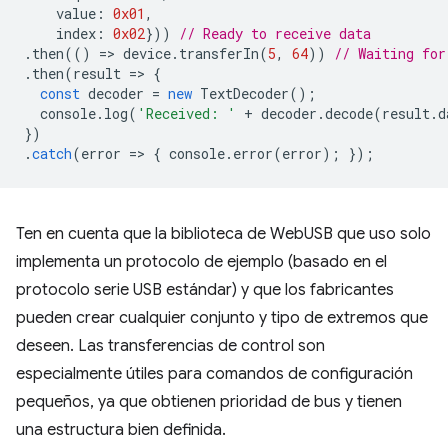
value
:
0x01
,
index
:
0x02
}))
// Ready to receive data
.
then
(()
=
>
device
.
transferIn
(
5
,
64
))
// Waiting for
.
then
(
result
=
>
{
const
decoder
=
new
TextDecoder
();
console
.
log
(
'Received: '
+
decoder
.
decode
(
result
.
d
})
.
catch
(
error
=
>
{
console
.
error
(
error
);
});
Ten en cuenta que la biblioteca de WebUSB que uso solo
implementa un protocolo de ejemplo (basado en el
protocolo serie USB estándar) y que los fabricantes
pueden crear cualquier conjunto y tipo de extremos que
deseen. Las transferencias de control son
especialmente útiles para comandos de configuración
pequeños, ya que obtienen prioridad de bus y tienen
una estructura bien definida.