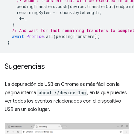
// Submit transfers that will be executed in ord
pendingTransfers
.
push
(
device
.
transferOut
(
endpoin
remainingBytes
-=
chunk
.
byteLength
;
i
++
;
}
// And wait for last remaining transfers to comple
await
Promise
.
all
(
pendingTransfers
);
}
Sugerencias
La depuración de USB en Chrome es más fácil con la
página interna
about://device-log
, en la que puedes
ver todos los eventos relacionados con el dispositivo
USB en un solo lugar.