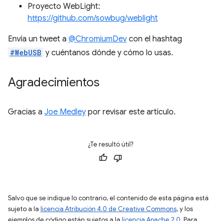
Proyecto WebLight:
https://github.com/sowbug/weblight
Envía un tweet a
@ChromiumDev
con el hashtag
#WebUSB
y cuéntanos dónde y cómo lo usas.
Agradecimientos
Gracias a
Joe Medley
por revisar este artículo.
¿Te resultó útil?
Salvo que se indique lo contrario, el contenido de esta página está
sujeto a la
licencia Atribución 4.0 de Creative Commons
, y los
ejemplos de código están sujetos a la
licencia Apache 2.0
. Para