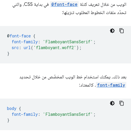
الويب من خلال تعريف كتلة
@font-face
في بداية CSS، والتي
تحدّد ملفات الخطوط المطلوب تنزيلها:
@
font-face
{
font-family
:
'FlamboyantSansSerif'
;
src
:
url
(
'flamboyant.woff2'
);
}
بعد ذلك، يمكنك استخدام خط الويب المخصّص من خلال تحديد
font-family
، كالمعتاد:
body
{
font-family
:
'FlamboyantSansSerif'
;
}