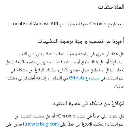
الملاحظات
يريد فريق Chrome معرفة تجاربك مع Local Font Access API.
أخبِرنا عن تصميم واجهة برمجة التطبيقات
هل هناك أي شيء في واجهة برمجة التطبيقات لا يعمل على النحو
المتوقّع؟ أو هل هناك طرق أو سمات ناقصة تحتاج إلى تنفيذ فكرتك؟ هل
لديك سؤال أو تعليق حول نموذج الأمان؟ يمكنك الإبلاغ عن مشكلة في
المواصفات في
مستودع GitHub
ذي الصلة، أو إضافة أفكارك إلى مشكلة
حالية.
الإبلاغ عن مشكلة في عملية التنفيذ
هل عثرت على خطأ في تنفيذ Chrome؟ أو هل يختلف التنفيذ عن
المواصفات؟ يمكنك الإبلاغ عن خطأ على
new.crbug.com
. احرص على