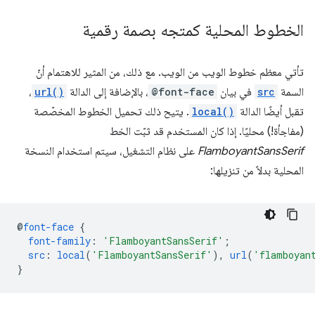
الخطوط المحلية كمتجه بصمة رقمية
تأتي معظم خطوط الويب من الويب. مع ذلك، من المثير للاهتمام أنّ
السمة
src
في بيان
@font-face
، بالإضافة إلى الدالة
url()
،
تقبل أيضًا الدالة
local()
. يتيح ذلك تحميل الخطوط المخصّصة
(مفاجأة!) محليًا. إذا كان المستخدم قد ثبّت الخط
FlamboyantSansSerif
على نظام التشغيل، سيتم استخدام النسخة
المحلية بدلاً من تنزيلها:
@
font-face
{
font-family
:
'FlamboyantSansSerif'
;
src
:
local
(
'FlamboyantSansSerif'
),
url
(
'flamboyan
}