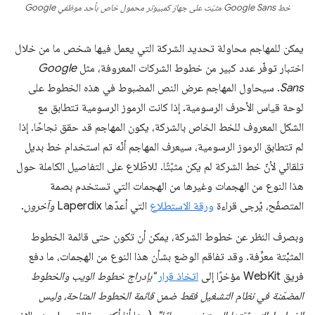
خط Google Sans مثبّت على جهاز كمبيوتر محمول خاص بأحد موظفي Google
يمكن للمهاجم محاولة تحديد الشركة التي يعمل فيها شخص ما من خلال
اختبار توفّر عدد كبير من خطوط الشركات المعروفة، مثل
Google
Sans
. سيحاول المهاجم عرض النص المضبوط في هذه الخطوط على
لوحة قياس الأحرف الرسومية. إذا كانت الرموز الرسومية تتطابق مع
الشكل المعروف للخط الخاص بالشركة، يكون المهاجم قد حقق نجاحًا. إذا
لم تتطابق الرموز الرسومية، سيعرف المهاجم أنّه تم استخدام خط بديل
تلقائي لأنّ خط الشركة لم يكن مثبّتًا. للاطّلاع على التفاصيل الكاملة حول
هذا النوع من الهجمات وغيرها من الهجمات التي تستخدم بصمة
المتصفّح، يُرجى قراءة
ورقة الاستطلاع
التي أعدّها Laperdix
وآخرون
.
وبصرف النظر عن خطوط الشركة، يمكن أن تكون حتى قائمة الخطوط
المثبَّتة معرِّفة. وقد تفاقم الوضع بشأن هذا النوع من الهجمات، ما دفع
فريق WebKit مؤخرًا إلى
اتخاذ قرار
"بإدراج خطوط الويب والخطوط
المضمّنة في نظام التشغيل فقط ضمن قائمة الخطوط المتاحة، وليس