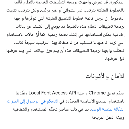
المذكورة. قد تعرض واجهات برمجة التطبيقات الخاصة بالنظام قائمة
بالخطوط المثبَّتة بترتيب غير عشوائي أو غير مرتّب، ولكن بترتيب تثبيت
الخطوط. إنّ عرض قائمة خطوط التنسيق المثبّتة التي توفّرها واجهة
برمجة تطبيقات النظام هذه بالضبط قد يؤدي إلى الكشف عن بيانات
إضافية يمكن استخدامها في إنشاء بصمة رقمية، كما أنّ حالات الاستخدام
التي نريد إتاحتها لا تستفيد من الاحتفاظ بهذا الترتيب. نتيجةً لذلك،
تتطلّب واجهة برمجة التطبيقات هذه أن يتم فرز البيانات التي يتم عرضها
قبل عرضها.
الأمان والأذونات
صمَّم فريق Chrome واجهة Local Font Access API ونفَّذها
باستخدام المبادئ الأساسية المحدّدة في
التحكّم في الوصول إلى الميزات
الفعّالة لمنصة الويب
، بما في ذلك عناصر تحكّم المستخدم والشفافية
وبيئة العمل المريحة.