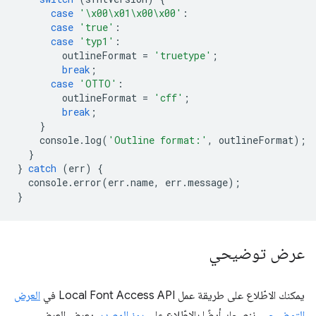
case
'\x00\x01\x00\x00'
:
case
'true'
:
case
'typ1'
:
outlineFormat
=
'truetype'
;
break
;
case
'OTTO'
:
outlineFormat
=
'cff'
;
break
;
}
console
.
log
(
'Outline format:'
,
outlineFormat
);
}
}
catch
(
err
)
{
console
.
error
(
err
.
name
,
err
.
message
);
}
عرض توضيحي
يمكنك الاطّلاع على طريقة عمل Local Font Access API في
العرض
التوضيحي
. ننصحك أيضًا بالاطّلاع على
رمز المصدر
. يعرض العرض