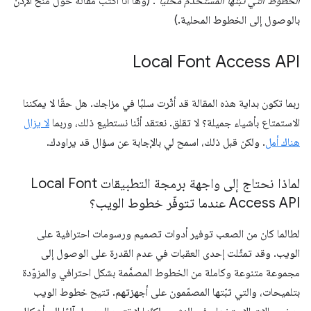
الخطوط التي ثبّتها المستخدم محليًا"
. (وها أنا أكتب مقالة حول منح الإذن
بالوصول إلى الخطوط المحلية.)
‫Local Font Access API
ربما تكون بداية هذه المقالة قد أثّرت سلبًا في مزاجك. هل حقًا لا يمكننا
الاستمتاع بأشياء جميلة؟ لا تقلق. نعتقد أنّنا نستطيع ذلك، وربما
لا يزال
هناك أمل
. ولكن قبل ذلك، اسمح لي بالإجابة عن سؤال قد يراودك.
لماذا نحتاج إلى واجهة برمجة التطبيقات Local Font
Access API عندما تتوفّر خطوط الويب؟
لطالما كان من الصعب توفير أدوات تصميم ورسومات احترافية على
الويب. وقد تمثّلت إحدى العقبات في عدم القدرة على الوصول إلى
مجموعة متنوعة وكاملة من الخطوط المصمَّمة بشكل احترافي والمزوّدة
بتلميحات، والتي ثبّتها المصمّمون على أجهزتهم. تتيح خطوط الويب