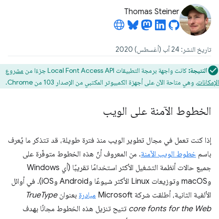
Thomas Steiner
تاريخ النشر: 24 آب (أغسطس) 2020
النتيجة:
كانت واجهة برمجة التطبيقات Local Font Access API جزءًا من
مشروع
الإمكانات
، وهي متاحة الآن على أجهزة الكمبيوتر المكتبي من الإصدار 103 من Chrome.
الخطوط الآمنة على الويب
إذا كنت تعمل في مجال تطوير الويب منذ فترة طويلة، قد تتذكر ما يُعرف
باسم
خطوط الويب الآمنة
. من المعروف أنّ هذه الخطوط متوفّرة على
جميع حالات أنظمة التشغيل الأكثر استخدامًا تقريبًا (أي Windows
وmacOS وتوزيعات Linux الأكثر شيوعًا وAndroid وiOS). في أوائل
الألفية الثانية، أطلقت شركة Microsoft
مبادرة
بعنوان
TrueType
core fonts for the Web
تتيح تنزيل هذه الخطوط مجانًا بهدف