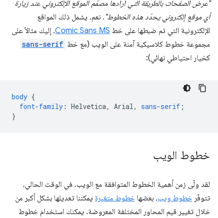
"عرض الصفحات بالطريقة التي أرادها مصمّم الموقع الإلكتروني عند زيارة
أي موقع إلكتروني يحدّد هذه الخطوط"
. نعم، يشمل ذلك المواقع
الإلكترونية التي تم ضبطها على خط
Comic Sans MS
. إليك مثالاً على
مجموعة خطوط كلاسيكية آمنة على الويب (مع خط
sans-serif
كخيار احتياطي نهائي):
body
{
font-family
:
Helvetica
,
Arial
,
sans-serif
;
}
خطوط الويب
لقد ولّى زمن أهمية الخطوط المتوافقة مع الويب. في الوقت الحالي،
تتوفّر
خطوط ويب
، بعضها
خطوط متغيرة
يمكننا تعديلها بشكل أكبر من
خلال تغيير قيم المحاور المختلفة المعروضة. يمكنك استخدام خطوط