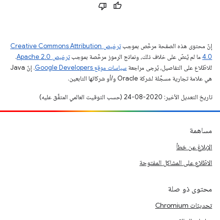
إنّ محتوى هذه الصفحة مرخّص بموجب
ترخيص Creative Commons Attribution
4.0‏
ما لم يُنصّ على خلاف ذلك، ونماذج الرموز مرخّصة بموجب
ترخيص Apache 2.0‏
.
للاطّلاع على التفاصيل، يُرجى مراجعة
سياسات موقع Google Developers‏
. إنّ Java
هي علامة تجارية مسجَّلة لشركة Oracle و/أو شركائها التابعين.
تاريخ التعديل الأخير: 2020-08-24 (حسب التوقيت العالمي المتفَّق عليه)
مساهمة
الإبلاغ عن خطأ
الاطّلاع على المشاكل المفتوحة
محتوى ذو صلة
تحديثات Chromium