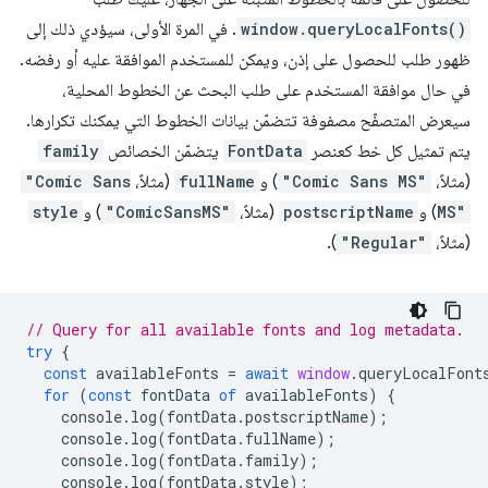
window.queryLocalFonts()
. في المرة الأولى، سيؤدي ذلك إلى
ظهور طلب للحصول على إذن، ويمكن للمستخدم الموافقة عليه أو رفضه.
في حال موافقة المستخدم على طلب البحث عن الخطوط المحلية،
سيعرض المتصفّح مصفوفة تتضمّن بيانات الخطوط التي يمكنك تكرارها.
يتم تمثيل كل خط كعنصر
FontData
يتضمّن الخصائص
family
(مثلاً،
"Comic Sans MS"
) و
fullName
(مثلاً،
"Comic Sans
MS"
) و
postscriptName
(مثلاً،
"ComicSansMS"
) و
style
(مثلاً،
"Regular"
).
// Query for all available fonts and log metadata.
try
{
const
availableFonts
=
await
window
.
queryLocalFont
for
(
const
fontData
of
availableFonts
)
{
console
.
log
(
fontData
.
postscriptName
);
console
.
log
(
fontData
.
fullName
);
console
.
log
(
fontData
.
family
);
console
.
log
(
fontData
.
style
);