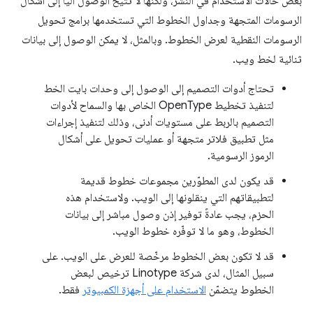
بعض حالات الاستخدام في النشر، ولكنّها لا تتيح الوصول آليًا إلى أشكال
الرسومات المتجهة وجداول الخطوط التي تستخدمها برامج تحويل
الرسومات النقطية لعرض الخطوط. وبالمثل، لا يمكن الوصول إلى بيانات
ثنائية لخط ويب.
تحتاج أدوات التصميم إلى الوصول إلى وحدات بايت الخط
لتنفيذ تخطيط OpenType الخاص بها والسماح لأدوات
التصميم بالربط على مستويات أدنى، وذلك لتنفيذ إجراءات
مثل تطبيق فلاتر متجهة أو عمليات تحويل على أشكال
الرموز الرسومية.
قد يكون لدى المطوّرين مجموعات خطوط قديمة
لتطبيقاتهم التي ينقلونها إلى الويب. ولاستخدام هذه
الحزم، يجب عادةً توفير إذن وصول مباشر إلى بيانات
الخطوط، وهو ما لا توفّره خطوط الويب.
قد لا تكون بعض الخطوط مرخّصة للعرض على الويب. على
سبيل المثال، لدى شركة Linotype ترخيص لبعض
الخطوط يتضمّن
الاستخدام على أجهزة الكمبيوتر
فقط.