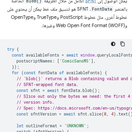
يمكن الوصول إلى
SFNT
الكامل من خلال الطريقة
blob()
الخاصة
بالعنصر
FontData
. ‫SFNT هو تنسيق ملف خط يمكن أن يحتوي على
خطوط أخرى، مثل خطوط PostScript وTrueType وOpenType
وWeb Open Font Format (WOFF) وغيرها.
try
{
const
availableFonts
=
await
window
.
queryLocalFont
postscriptNames
:
[
'ComicSansMS'
],
});
for
(
const
fontData
of
availableFonts
)
{
// `blob()` returns a Blob containing valid and 
// SFNT-wrapped font data.
const
sfnt
=
await
fontData
.
blob
();
// Slice out only the bytes we need: the first 4
// version info.
// Spec: https://docs.microsoft.com/en-us/typogr
const
sfntVersion
=
await
sfnt
.
slice
(
0
,
4
).
text
(
let
outlineFormat
=
'UNKNOWN'
;
switch
(
sfntVersion
)
{