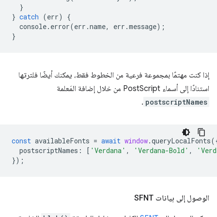
}
}
catch
(
err
)
{
console
.
error
(
err
.
name
,
err
.
message
);
}
إذا كنت مهتمًا بمجموعة فرعية من الخطوط فقط، يمكنك أيضًا فلترتها
استنادًا إلى أسماء PostScript من خلال إضافة المَعلمة
.
postscriptNames
const
availableFonts
=
await
window
.
queryLocalFonts
(
postscriptNames
:
[
'Verdana'
,
'Verdana-Bold'
,
'Verd
});
الوصول إلى بيانات SFNT