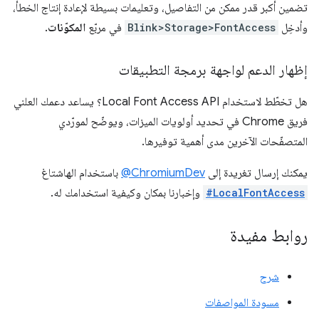
تضمين أكبر قدر ممكن من التفاصيل، وتعليمات بسيطة لإعادة إنتاج الخطأ،
وأدخِل
Blink>Storage>FontAccess
في مربّع
المكوّنات
.
إظهار الدعم لواجهة برمجة التطبيقات
هل تخطّط لاستخدام Local Font Access API؟ يساعد دعمك العلني
فريق Chrome في تحديد أولويات الميزات، ويوضّح لمورّدي
المتصفّحات الآخرين مدى أهمية توفيرها.
يمكنك إرسال تغريدة إلى
‎@ChromiumDev
باستخدام الهاشتاغ
#LocalFontAccess
وإخبارنا بمكان وكيفية استخدامك له.
روابط مفيدة
شرح
مسودة المواصفات