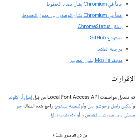
خطأ في Chromium بشأن تعداد الخطوط
خطأ في Chromium بشأن الوصول إلى جدول الخطوط
إدخال ChromeStatus
مستودع GitHub
مراجعة العلامة
موقف Mozilla بشأن المعايير
الإقرارات
تم تعديل مواصفات Local Font Access API من قِبل
إميل أ. إكلوند
و
أليكس راسل
و
جوشوا بيل
و
أوليفييه ييبتونغ
راجع هذه المقالة
جو
ميدلي
و
دومينيك روتشيس
و
أوليفييه ييبتونغ
.
هل كان المحتوى مفيدًا؟